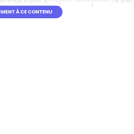
 extremum le point
et pour
EMENT À CE CONTENU