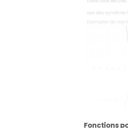
Dans tous les cas
axe des symétrie l
Exemples de repré
Fonctions p