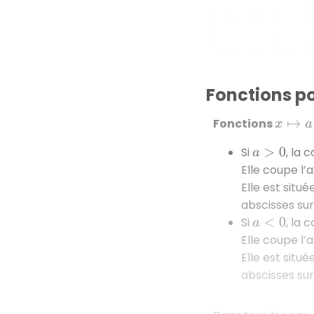
Fonctions p
Fonctions
x
↦
a
(
x
−
Si
, la 
a
>
0
Elle coupe l’
Elle est situ
abscisses sur
Si
, la 
a
<
0
Elle coupe l’
Elle est situ
abscisses sur