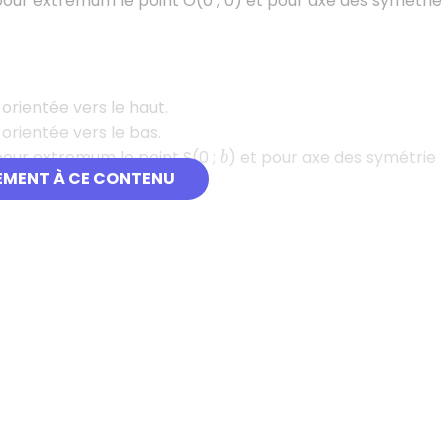
pour extremum le point O(0 ; 0) et pour axe des symétrie
orientée vers le haut.
orientée vers le bas.
pour extremum le point S(0 ;
) et pour axe des symétrie
b
EMENT À CE CONTENU