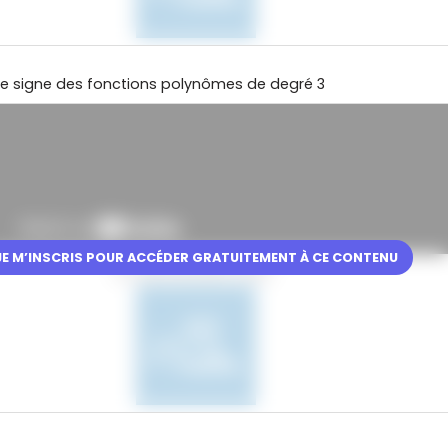
 le signe des fonctions polynômes de degré 3
JE M’INSCRIS POUR ACCÉDER GRATUITEMENT À CE CONTENU
En partenariat avec