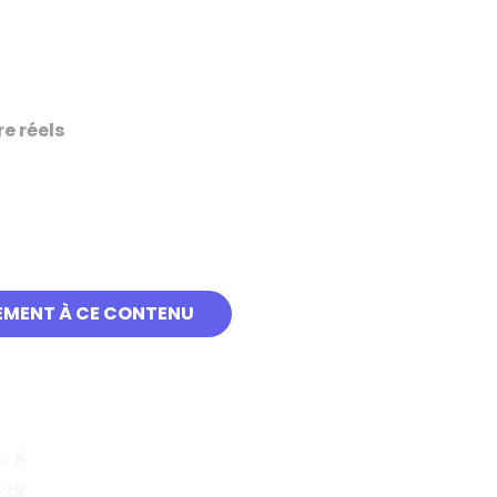
e réels
EMENT À CE CONTENU
8
.
.