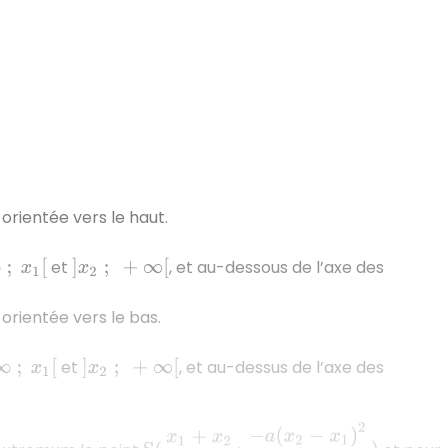
orientée vers le haut.
et
, et au-dessous de l’axe des
x
1
[
]
x
2
;
+
∞
[
orientée vers le bas.
et
, et au-dessus de l’axe des
;
x
1
[
]
x
2
;
+
∞
[
S
(
x
1
+
x
2
2
;
−
a
(
x
2
−
x
1
)
2
4
)