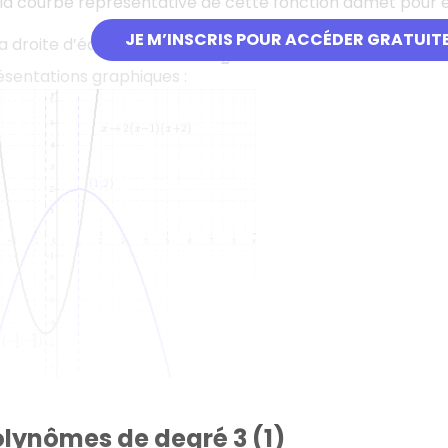
, la courbe représentative de cette fonction admet pour
x
=
x
1
+
x
2
2
JE M’INSCRIS POUR ACCÉDER GRATUIT
a droite d’équation
.
sentations graphiques :
olynômes de degré 3 (1)