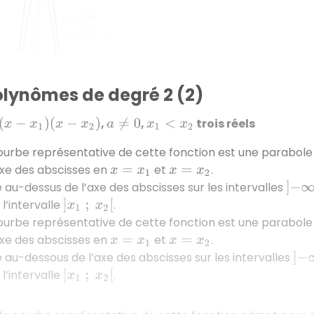
olynômes de degré 2 (2)
,
,
trois réels
x
1
)
(
x
−
x
2
)
a
≠
0
x
1
<
x
2
courbe représentative de cette fonction est une parabole 
axe des abscisses en
et
.
x
=
x
1
x
=
x
2
ée au-dessus de l’axe des abscisses sur les intervalles
]
−
∞
;
 l’intervalle
.
]
x
1
;
x
2
[
courbe représentative de cette fonction est une parabole 
axe des abscisses en
et
.
x
=
x
1
x
=
x
2
ée au-dessous de l’axe des abscisses sur les intervalles
]
−
∞
 l’intervalle
.
]
x
1
;
x
2
[