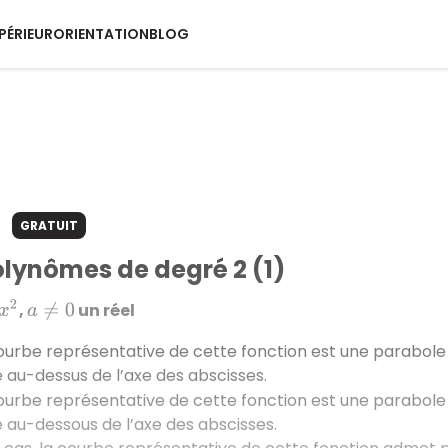
PÉRIEUR
ORIENTATION
BLOG
s
GRATUIT
olynômes de degré 2 (1)
,
un réel
a
≠
0
courbe représentative de cette fonction est une parabole 
ée au-dessus de l’axe des abscisses.
courbe représentative de cette fonction est une parabole 
ée au-dessous de l’axe des abscisses.