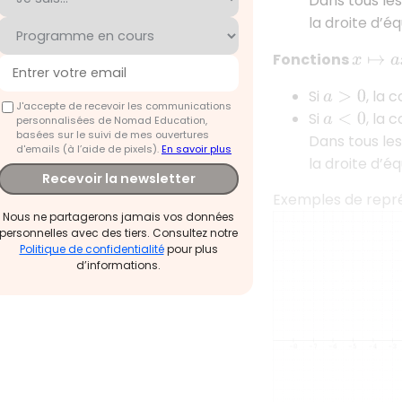
Dans tous les
la droite d’é
Fonctions
x
↦
a
x
2
Si
, la 
a
>
0
J'accepte de recevoir les communications
Si
, la 
a
<
0
personnalisées de Nomad Education,
basées sur le suivi de mes ouvertures
Dans tous le
d'emails (à l’aide de pixels).
En savoir plus
la droite d’é
Recevoir la newsletter
Exemples de repré
Nous ne partagerons jamais vos données
personnelles avec des tiers. Consultez notre
Politique de confidentialité
pour plus
d’informations.