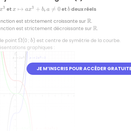
et
,
et
deux réels
x
↦
a
x
3
+
b
a
≠
0
b
fonction est strictement croissante sur
.
R
fonction est strictement décroissante sur
.
R
 le point
(0 ;
) est centre de symétrie de la courbe.
Ω
b
sentations graphiques :
JE M’INSCRIS POUR ACCÉDER GRATUIT