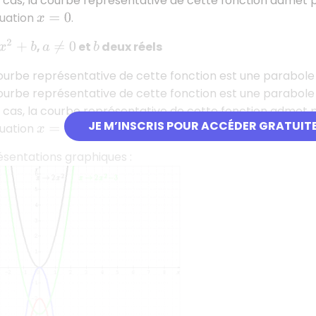
 cas, la courbe représentative de cette fonction admet 
quation
.
x
=
0
,
et
deux réels
+
b
a
≠
0
b
courbe représentative de cette fonction est une parabole 
courbe représentative de cette fonction est une parabole 
s cas, la courbe représentative de cette fonction admet 
JE M’INSCRIS POUR ACCÉDER GRATUIT
quation
.
x
=
0
sentations graphiques :