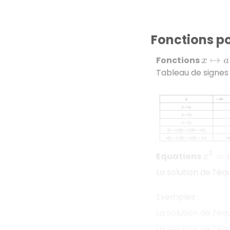
Fonctions p
Fonctions
x
↦
a
(
x
−
Tableau de signes 
Equations
x
3
=
c
La solution de l’é
Exemples :
La solution de l’é
La solution de l’é