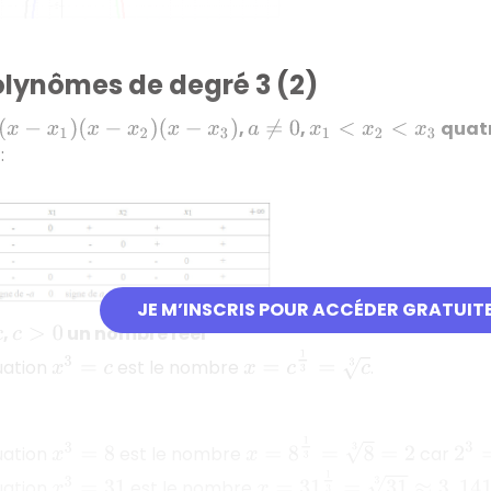
olynômes de degré 3 (2)
,
,
quatr
x
1
)
(
x
−
x
2
)
(
x
−
x
3
)
a
≠
0
x
1
<
x
2
<
x
3
:
JE M’INSCRIS POUR ACCÉDER GRATUIT
,
un nombre réel
c
>
0
x
=
c
1
3
=
c
3
quation
est le nombre
.
x
3
=
c
x
=
8
1
3
=
8
3
=
2
2
3
=
quation
est le nombre
car
x
3
=
8
x
=
31
1
3
=
31
3
≈
3
,
14138
quation
est le nombre
x
3
=
31