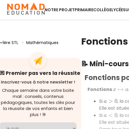
NOTRE PROJET
PRIMAIRE
COLLÈGE
LYCÉE
SU
Fonctions
1ère STL
>
Mathématiques
📝 Mini-cour
💌 Premier pas vers la réussite
Fonctions p
Inscrivez-vous à notre newsletter !
Fonctions
x
↦
a
x
2
Chaque semaine dans votre boite
mail : conseils, contenus
Si
, la 
a
>
0
pédagogiques, toutes les clés pour
Elle est situ
la réussite de vos enfants et bien
plus ! 🎯
Si
, la 
a
<
0
Elle est situ