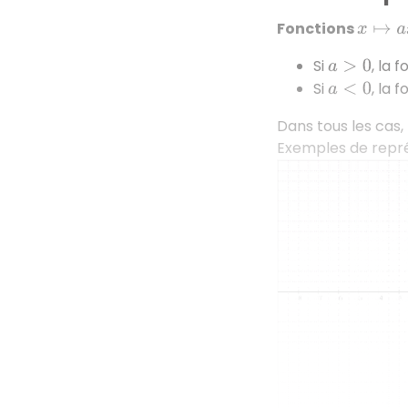
Fonctions
x
↦
a
x
3
Si
, la 
a
>
0
Si
, la 
a
<
0
Dans tous les cas,
Exemples de repré