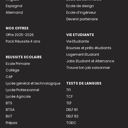
Espagnol
Ecole de design
Allemand
Ecole d’ingénieur
Devenir partenaire
NOS OFFRES
Offre 2025-2026
VIE ETUDIANTE
Pack Réussite 4 ans
Vie Etudiante
Bourses et prêts étudiants
Logement Etudiant
REUSSITE SCOLAIRE
Jobs Etudiant et Alternance
Ecole Primaire
Trouve ton job saisonnier
Collège
CAP
Lycée général et technologique
TESTS DE LANGUES
Lycée Professionnel
TFI
Lycée Agricole
TCF
BTS
TEF
BTSA
DELF B1
BUT
DELF B2
Prépas
TOEIC