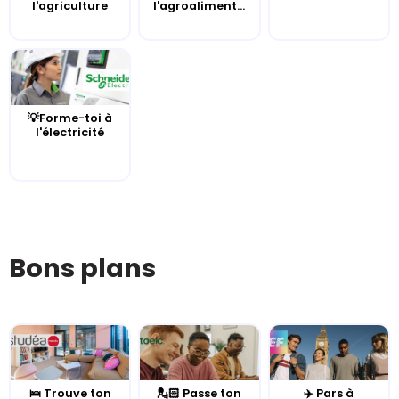
l'agriculture
l'agroaliment...
💡Forme-toi à
l'électricité
Bons plans
🛌 Trouve ton
💂🏻 Passe ton
✈️ Pars à