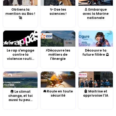
Obtiens la
✨ Ose les
⚓️ Embarque
mention au Bac !
sciences !
avec la Marine
🚀
nationale
Le rap s'engage
⚡Découvre les
Découvre ta
contre la
métiers de
future filière 🔮
violence routi...
l'énergie
🚘 Roule en toute
🤖 Maitrise et
🌍 Le climat
sécurité
apprivoise l’IA
change, et toi
aussi tu peu...