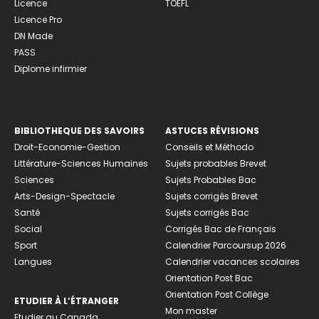
Licence
TOEFL
Licence Pro
DN Made
PASS
Diplome infirmier
BIBLIOTHEQUE DES SAVOIRS
ASTUCES RÉVISIONS
Droit-Economie-Gestion
Conseils et Méthodo
Littérature-Sciences Humaines
Sujets probables Brevet
Sciences
Sujets Probables Bac
Arts-Design-Spectacle
Sujets corrigés Brevet
Santé
Sujets corrigés Bac
Social
Corrigés Bac de Français
Sport
Calendrier Parcoursup 2026
Langues
Calendrier vacances scolaires
Orientation Post Bac
Orientation Post Collège
ETUDIER À L’ÉTRANGER
Mon master
Etudier au Canada