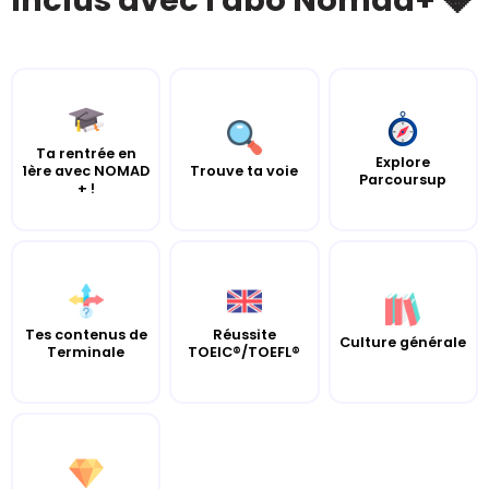
Inclus avec l'abo Nomad+ 💎
Ta rentrée en
Explore
1ère avec NOMAD
Trouve ta voie
Parcoursup
+ !
Tes contenus de
Réussite
Culture générale
Terminale
TOEIC®/TOEFL®