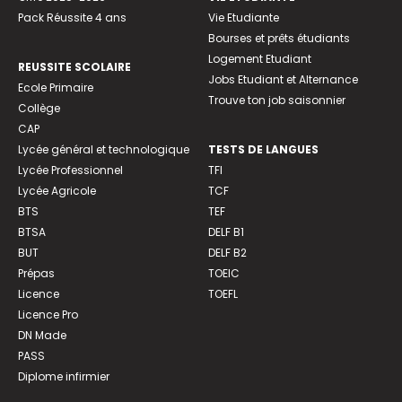
Pack Réussite 4 ans
Vie Etudiante
Bourses et prêts étudiants
Logement Etudiant
REUSSITE SCOLAIRE
Jobs Etudiant et Alternance
Ecole Primaire
Trouve ton job saisonnier
Collège
CAP
Lycée général et technologique
TESTS DE LANGUES
Lycée Professionnel
TFI
Lycée Agricole
TCF
BTS
TEF
BTSA
DELF B1
BUT
DELF B2
Prépas
TOEIC
Licence
TOEFL
Licence Pro
DN Made
PASS
Diplome infirmier