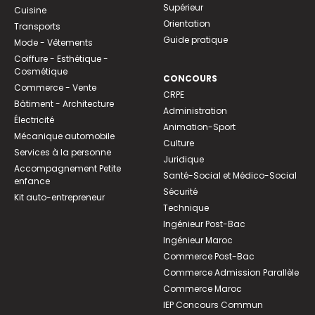
Supérieur
Cuisine
Orientation
Transports
Guide pratique
Mode - Vêtements
Coiffure - Esthétique -
Cosmétique
CONCOURS
Commerce - Vente
CRPE
Bâtiment - Architecture
Administration
Électricité
Animation-Sport
Mécanique automobile
Culture
Services à la personne
Juridique
Accompagnement Petite
Santé-Social et Médico-Social
enfance
Sécurité
Kit auto-entrepreneur
Technique
Ingénieur Post-Bac
Ingénieur Maroc
Commerce Post-Bac
Commerce Admission Parallèle
Commerce Maroc
IEP Concours Commun