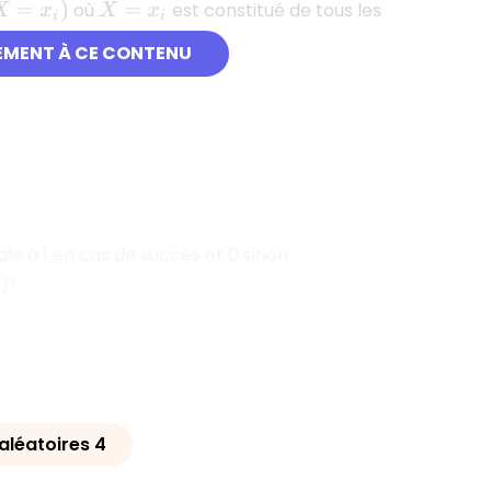
où
est constitué de tous les
)
X
=
x
i
EMENT À CE CONTENU
ale à 1 en cas de succès et 0 sinon.
.
aléatoires 4