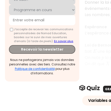
Donner la loi
événements é
Les nombres
Espérance
J'accepte de recevoir les communications
L’espérance
personnalisées de Nomad Education,
basées sur le suivi de mes ouvertures
d'emails (à l’aide de pixels).
En savoir plus
Loi de Bernou
Recevoir la newsletter
Soit
une ép
E
On note
la 
p
Nous ne partagerons jamais vos données
On dit que
X
personnelles avec des tiers. Consultez notre
Politique de confidentialité
pour plus
d’informations.
🎲 Quiz
GR
Variables a