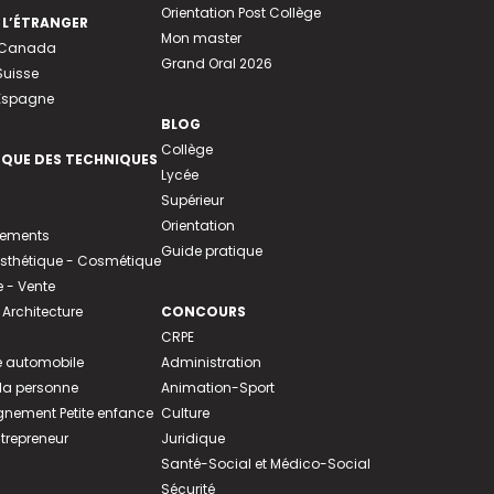
Orientation Post Collège
 L’ÉTRANGER
Mon master
u Canada
Grand Oral 2026
Suisse
 Espagne
BLOG
Collège
EQUE DES TECHNIQUES
Lycée
Supérieur
Orientation
tements
Guide pratique
 Esthétique - Cosmétique
- Vente
 Architecture
CONCOURS
CRPE
 automobile
Administration
 la personne
Animation-Sport
ement Petite enfance
Culture
ntrepreneur
Juridique
Santé-Social et Médico-Social
Sécurité