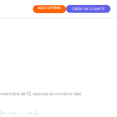
NOS OFFRES
CRÉER UN COMPTE
lémentaire de
, associe un nombre réel.
Ω
.
{
x
1
;
x
2
;
.
.
.
;
x
n
}