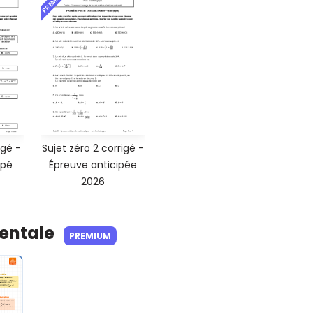
PREMIUM
igé -
Sujet zéro 2 corrigé -
ipé
Épreuve anticipée
2026
Mentale
PREMIUM