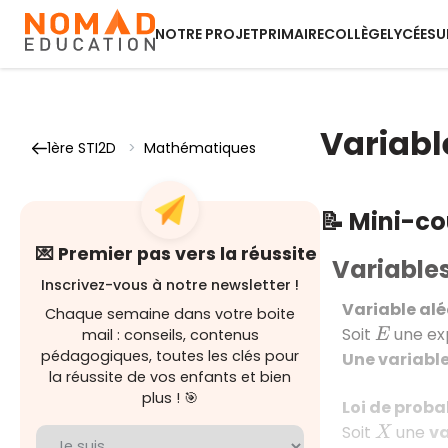
NOTRE PROJET
PRIMAIRE
COLLÈGE
LYCÉE
SU
Variabl
1ère STI2D
>
Mathématiques
📝 Mini-c
💌 Premier pas vers la réussite
Variables
Inscrivez-vous à notre newsletter !
Variable alé
Chaque semaine dans votre boite
Soit
une exp
E
mail : conseils, contenus
pédagogiques, toutes les clés pour
Une variable
la réussite de vos enfants et bien
plus ! 🎯
Loi de proba
Soit
une
va
X