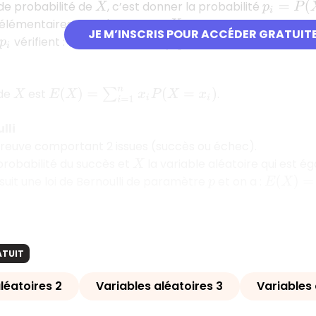
 de probabilité de
, c’est donner la probabilité
X
p
i
=
P
(
X
=
x
i
lémentaires dont l'image par
est
.
X
x
i
JE M’INSCRIS POUR ACCÉDER GRATUIT
vérifient :
et
.
∑
i
=
1
n
p
i
=
1
p
i
0
≤
p
i
≤
1
 de
est
.
E
(
X
)
=
∑
i
=
1
n
x
i
P
(
X
=
x
i
)
X
lli
reuve comportant 2 issues (succès ou échec).
probabilité du succès et
la variable aléatoire qui est ég
X
suit une loi de Bernoulli de paramètre
et on a :
p
E
(
X
)
=
p
ATUIT
léatoires 2
Variables aléatoires 3
Variables 