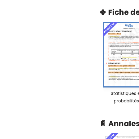
🍀 Fiche d
PREMIUM
Statistiques 
probabilités
📄 Annale