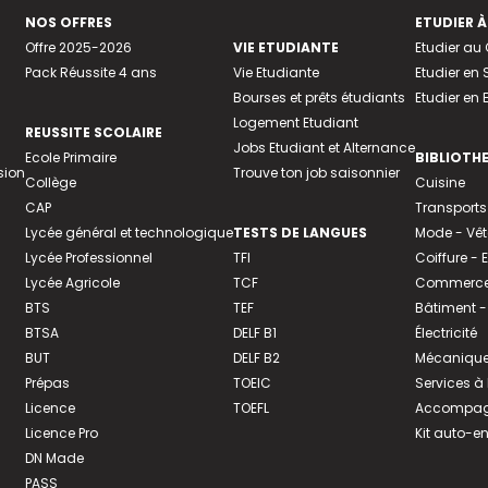
NOS OFFRES
ETUDIER À
Offre 2025-2026
VIE ETUDIANTE
Etudier a
Pack Réussite 4 ans
Vie Etudiante
Etudier en 
Bourses et prêts étudiants
Etudier en
Logement Etudiant
REUSSITE SCOLAIRE
Jobs Etudiant et Alternance
Ecole Primaire
BIBLIOTH
sion
Trouve ton job saisonnier
Collège
Cuisine
CAP
Transports
Lycée général et technologique
TESTS DE LANGUES
Mode - Vê
Lycée Professionnel
TFI
Coiffure -
Lycée Agricole
TCF
Commerce 
BTS
TEF
Bâtiment -
BTSA
DELF B1
Électricité
BUT
DELF B2
Mécanique
Prépas
TOEIC
Services à
Licence
TOEFL
Accompagn
Licence Pro
Kit auto-e
DN Made
PASS