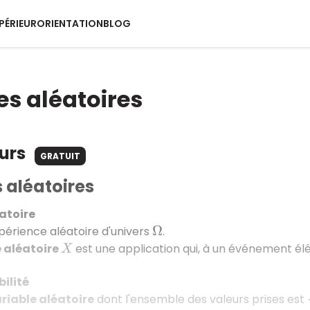
PÉRIEUR
ORIENTATION
BLOG
es aléatoires
ours
GRATUIT
 aléatoires
atoire
érience aléatoire d'univers
.
Ω
 aléatoire
est une application qui, à un événement é
X
bilité
riable aléatoire
dont l'ensemble des valeurs prises est