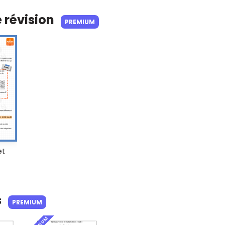
e révision
PREMIUM
et
s
PREMIUM