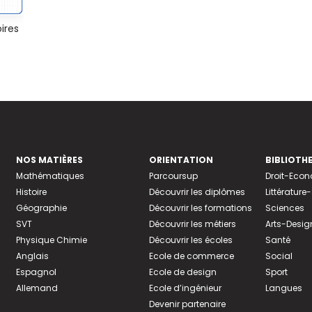
ires
NOS MATIÈRES
ORIENTATION
BIBLIOTH
Mathématiques
Parcoursup
Droit-Eco
Histoire
Découvrir les diplômes
Littératur
Géographie
Découvrir les formations
Sciences
SVT
Découvrir les métiers
Arts-Desig
Physique Chimie
Découvrir les écoles
Santé
Anglais
Ecole de commerce
Social
Espagnol
Ecole de design
Sport
Allemand
Ecole d’ingénieur
Langues
Devenir partenaire