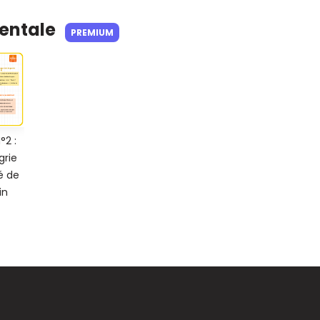
Mentale
PREMIUM
°2 :
grie
é de
in