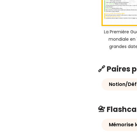
La Première Gu
mondiale en 
grandes dat
🔗 Paires 
Notion/Défi
📇 Flashc
Mémorise l