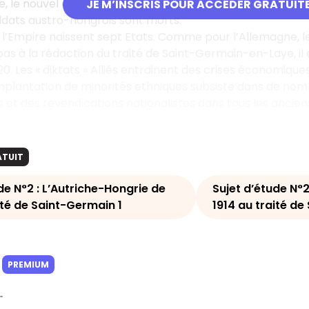
 le nouvel empereur Charles Ier a peu d’expérience politiq
JE M’INSCRIS POUR ACCÉDER GRATUIT
oldats austro-hongrois sont morts.
 l’Empire naissent sept Etats. Comme pour l’Allemagne, les
pas à la rédaction du traité de Saint-Germain-en-Laye, il
20. Les « diktats » Alliés entrainent des crises économiqu
implantation de minorités ethniques subsiste dans de nom
 et des revendications nationalistes dans tous les ancien
ATUIT
de N°2 : L’Autriche-Hongrie de
Sujet d’étude N°2
ité de Saint-Germain 1
1914 au traité d
PREMIUM