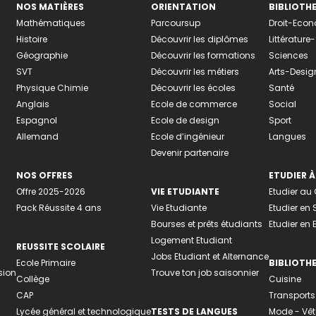
NOS MATIÈRES
ORIENTATION
BIBLIOTH
Mathématiques
Parcoursup
Droit-Eco
Histoire
Découvrir les diplômes
Littératur
Géographie
Découvrir les formations
Sciences
SVT
Découvrir les métiers
Arts-Desig
Physique Chimie
Découvrir les écoles
Santé
Anglais
Ecole de commerce
Social
Espagnol
Ecole de design
Sport
Allemand
Ecole d’ingénieur
Langues
Devenir partenaire
NOS OFFRES
ETUDIER À
Offre 2025-2026
VIE ETUDIANTE
Etudier a
Pack Réussite 4 ans
Vie Etudiante
Etudier en 
Bourses et prêts étudiants
Etudier en
Logement Etudiant
REUSSITE SCOLAIRE
Jobs Etudiant et Alternance
Ecole Primaire
BIBLIOTH
sion
Trouve ton job saisonnier
Collège
Cuisine
CAP
Transports
Lycée général et technologique
TESTS DE LANGUES
Mode - Vê