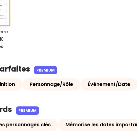
erre
10
es
parfaites
PREMIUM
nition
Personnage/Rôle
Événement/Date
ards
PREMIUM
es personnages clés
Mémorise les dates importa