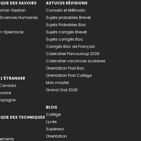
EQUE DES SAVOIRS
ASTUCES RÉVISIONS
nomie-Gestion
Conseils et Méthodo
e-Sciences Humaines
Sujets probables Brevet
Sujets Probables Bac
n-Spectacle
Sujets corrigés Brevet
Sujets corrigés Bac
Corrigés Bac de Français
Calendrier Parcoursup 2026
Calendrier vacances scolaires
Orientation Post Bac
Orientation Post Collège
 L’ÉTRANGER
Mon master
u Canada
Grand Oral 2026
Suisse
 Espagne
BLOG
Collège
EQUE DES TECHNIQUES
Lycée
Supérieur
Orientation
tements