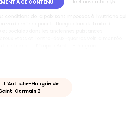
ue, lorsqu’il signe l’armistice le 4 novembre 1,5
EMENT À CE CONTENU
 conditions de la paix sont imposées à l’Autriche qui
 en va de même pour la Hongrie lors du traité de
es et sociales dans les anciennes puissances
breux Etats et l’entre-deux-guerres voit la montée
s territoires de l’Empire Austro-Hongrois.
 : L’Autriche-Hongrie de
e Saint-Germain 2