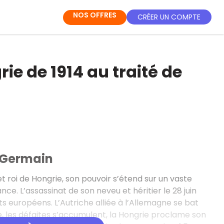
NOS OFFRES
CRÉER UN COMPTE
ie de 1914 au traité de
t-Germain
roi de Hongrie, son pouvoir s’étend sur un vaste
. L’assassinat de son neveu et héritier le 28 juin
s européens. L’Autriche alliée à l’Allemagne se bat
sie, les défaites s’accumulent, la Hongrie proclame son