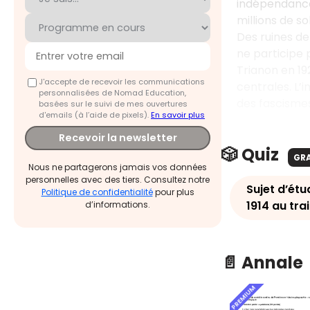
indépendance,
millions de s
Des ruines de
ne participe 
Trianon en 19
J'accepte de recevoir les communications
centrales. L’
personnalisées de Nomad Education,
des fascismes
basées sur le suivi de mes ouvertures
d'emails (à l’aide de pixels).
En savoir plus
Recevoir la newsletter
🎲 Quiz
GR
Nous ne partagerons jamais vos données
personnelles avec des tiers. Consultez notre
Sujet d’étu
Politique de confidentialité
pour plus
1914 au tra
d’informations.
📄 Annale
PREMIUM