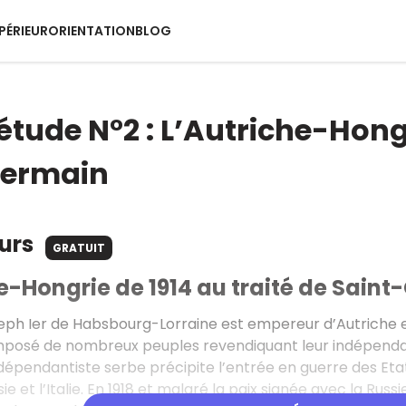
PÉRIEUR
ORIENTATION
BLOG
étude N°2 : L’Autriche-Hongr
Germain
ours
GRATUIT
e-Hongrie de 1914 au traité de Sain
ph Ier de Habsbourg-Lorraine est empereur d’Autriche et 
mposé de nombreux peuples revendiquant leur indépendance
ndépendantiste serbe précipite l’entrée en guerre des Etat
ie et l’Italie. En 1918 et malgré la paix signée avec la Rus