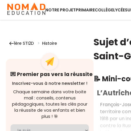
NOTRE PROJET
PRIMAIRE
COLLÈGE
LYCÉE
SU
Sujet d’
1ère STI2D
>
Histoire
Saint-
💌 Premier pas vers la réussite
📝 Mini-c
Inscrivez-vous à notre newsletter !
L’Autrich
Chaque semaine dans votre boite
mail : conseils, contenus
François-Jose
pédagogiques, toutes les clés pour
la réussite de vos enfants et bien
territoire co
plus ! 🎯
1918 par un i
contre la Russ