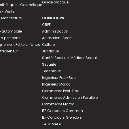
Guide pratique
 Esthétique - Cosmétique
- Vente
 Architecture
CONCOURS
CRPE
 automobile
Administration
 la personne
Animation-Sport
ement Petite enfance
Culture
ntrepreneur
Juridique
Santé-Social et Médico-Social
Sécurité
Technique
Ingénieur Post-Bac
Ingénieur Maroc
Commerce Post-Bac
Commerce Admission Parallèle
Commerce Maroc
IEP Concours Commun
IEP Concours Grenoble
TAGE MAGE