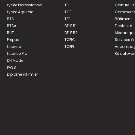
Lycée Professionnel
TFI
Coiffure -
Lycée Agricole
TCF
Commerce 
BTS
TEF
Bâtiment -
BTSA
DELF B1
Électricité
BUT
DELF B2
Mécanique
Prépas
TOEIC
Services à
Licence
TOEFL
Accompagn
Licence Pro
Kit auto-e
DN Made
PASS
Diplome infirmier