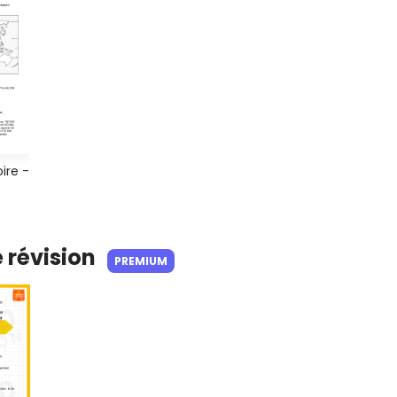
oire -
e révision
PREMIUM