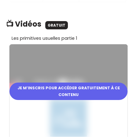
📺 Vidéos
GRATUIT
Les primitives usuelles partie 1
JE M’INSCRIS POUR ACCÉDER GRATUITEMENT À CE
CONTENU
En partenariat avec