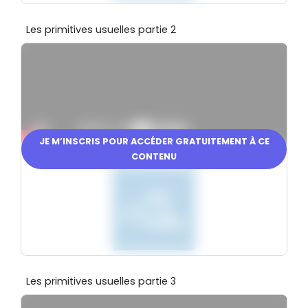
Les primitives usuelles partie 2
JE M’INSCRIS POUR ACCÉDER GRATUITEMENT À CE
CONTENU
En partenariat avec
Les primitives usuelles partie 3