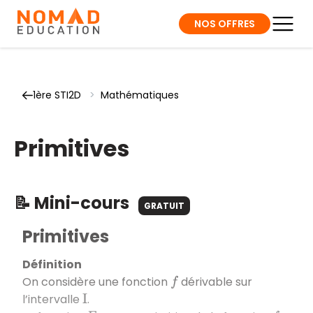
NOS OFFRES
1ère STI2D
>
Mathématiques
Primitives
📝 Mini-cours
GRATUIT
Primitives
Définition
On considère une fonction
dérivable sur
f
l’intervalle
.
I