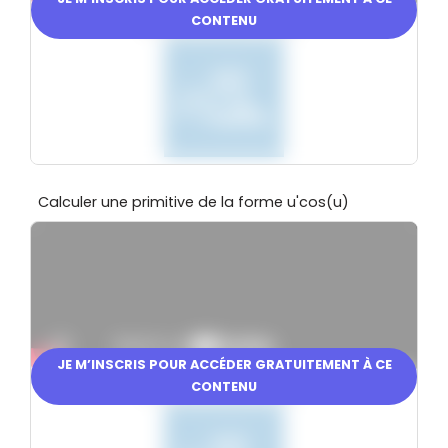
CONTENU
En partenariat avec
Calculer une primitive de la forme u'cos(u)
JE M’INSCRIS POUR ACCÉDER GRATUITEMENT À CE
CONTENU
En partenariat avec