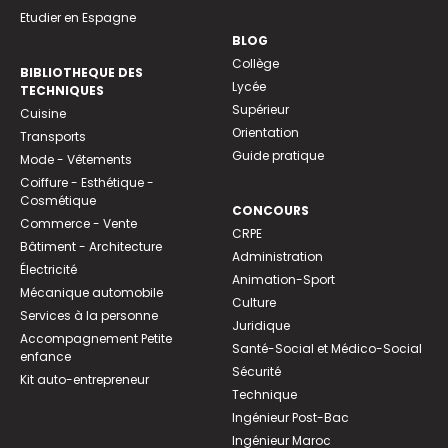
Etudier en Espagne
BLOG
Collège
BIBLIOTHEQUE DES
Lycée
TECHNIQUES
Supérieur
Cuisine
Orientation
Transports
Guide pratique
Mode - Vêtements
Coiffure - Esthétique -
Cosmétique
CONCOURS
Commerce - Vente
CRPE
Bâtiment - Architecture
Administration
Électricité
Animation-Sport
Mécanique automobile
Culture
Services à la personne
Juridique
Accompagnement Petite
Santé-Social et Médico-Social
enfance
Sécurité
Kit auto-entrepreneur
Technique
Ingénieur Post-Bac
Ingénieur Maroc