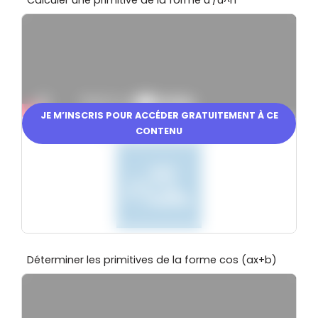
JE M’INSCRIS POUR ACCÉDER GRATUITEMENT À CE
CONTENU
En partenariat avec
Déterminer les primitives de la forme cos (ax+b)