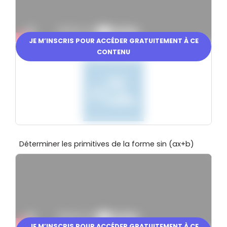
JE M’INSCRIS POUR ACCÉDER GRATUITEMENT À CE
CONTENU
En partenariat avec
Déterminer les primitives de la forme sin (ax+b)
JE M’INSCRIS POUR ACCÉDER GRATUITEMENT À CE