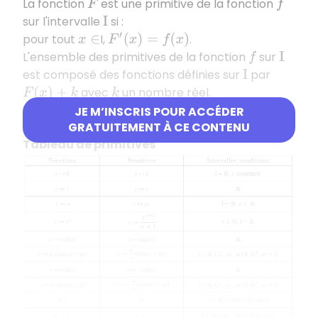
La fonction
est une primitive de la fonction
F
f
sur l'intervalle
si :
I
pour tout
I,
.
x
∈
F
′
(
x
)
=
f
(
x
)
L'ensemble des primitives de la fonction
sur
f
I
est composé des fonctions définies sur
par
I
avec
un nombre réel.
F
(
x
)
+
k
k
Deux primitives d’une même fonction sur un
JE M’INSCRIS POUR ACCÉDER
intervalle
diffèrent d’une constante.
GRATUITEMENT À CE CONTENU
I
Tableau de primitives