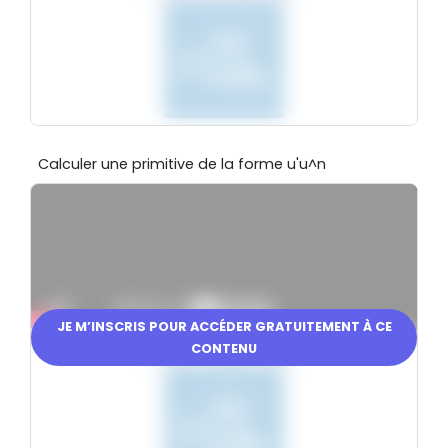
Calculer une primitive de la forme u'u^n
JE M’INSCRIS POUR ACCÉDER GRATUITEMENT À CE
CONTENU
En partenariat avec