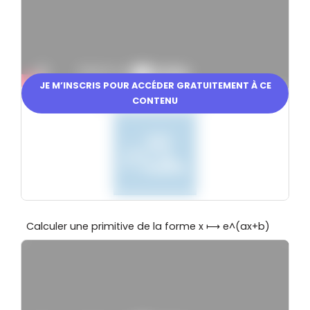
JE M’INSCRIS POUR ACCÉDER GRATUITEMENT À CE
CONTENU
En partenariat avec
Calculer une primitive de la forme x ⟼ e^(ax+b)