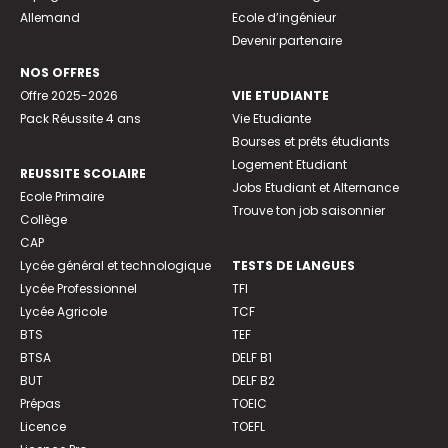
Allemand
Ecole d’ingénieur
Devenir partenaire
NOS OFFRES
Offre 2025-2026
VIE ETUDIANTE
Pack Réussite 4 ans
Vie Etudiante
Bourses et prêts étudiants
Logement Etudiant
REUSSITE SCOLAIRE
Jobs Etudiant et Alternance
Ecole Primaire
Trouve ton job saisonnier
Collège
CAP
Lycée général et technologique
TESTS DE LANGUES
Lycée Professionnel
TFI
Lycée Agricole
TCF
BTS
TEF
BTSA
DELF B1
BUT
DELF B2
Prépas
TOEIC
Licence
TOEFL