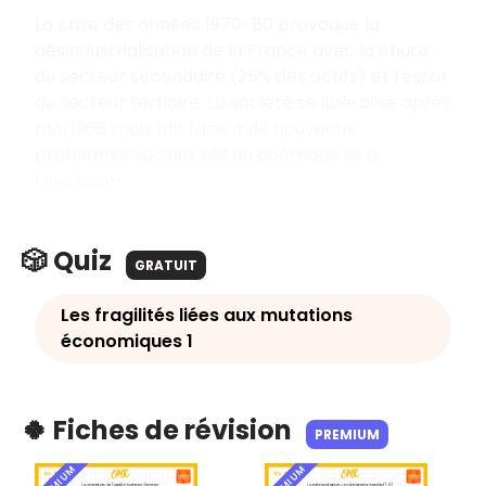
La crise des années 1970-80 provoque la
désindustrialisation de la France avec la chute
du secteur secondaire (25% des actifs) et l'essor
du secteur tertiaire. La société se libéralise après
mai 1968 mais fait face à de nouveaux
problèmes sociaux liés au chômage et à
l'exclusion.
🎲 Quiz
GRATUIT
Les fragilités liées aux mutations
économiques 1
🍀 Fiches de révision
PREMIUM
PREMIUM
PREMIUM