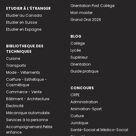
Orientation Post Collège
ETUDIER À L’ÉTRANGER
Mon master
Etudier au Canada
Grand Oral 2026
Etudier en Suisse
Etudier en Espagne
BLOG
Collège
BIBLIOTHEQUE DES
Lycée
TECHNIQUES
Supérieur
Cuisine
Orientation
Transports
Guide pratique
Mode - Vêtements
Coiffure - Esthétique -
Cosmétique
CONCOURS
Commerce - Vente
CRPE
Bâtiment - Architecture
Administration
Électricité
Animation-Sport
Mécanique automobile
Culture
Services à la personne
Juridique
Accompagnement Petite
Santé-Social et Médico-Social
enfance