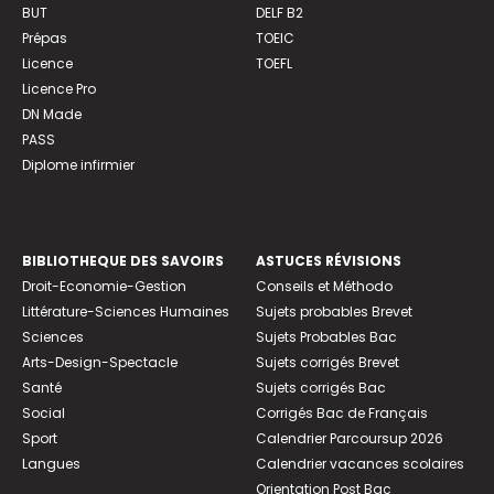
BUT
DELF B2
Prépas
TOEIC
Licence
TOEFL
Licence Pro
DN Made
PASS
Diplome infirmier
BIBLIOTHEQUE DES SAVOIRS
ASTUCES RÉVISIONS
Droit-Economie-Gestion
Conseils et Méthodo
Littérature-Sciences Humaines
Sujets probables Brevet
Sciences
Sujets Probables Bac
Arts-Design-Spectacle
Sujets corrigés Brevet
Santé
Sujets corrigés Bac
Social
Corrigés Bac de Français
Sport
Calendrier Parcoursup 2026
Langues
Calendrier vacances scolaires
Orientation Post Bac