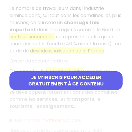
Le nombre de travailleurs dans l'industrie
diminue donc, surtout dans les domaines les plus
touchés, ce qui crée un
chômage très
important
dans des régions comme le Nord. Le
secteur secondaire
ne représente plus qu'un
quart des actifs (contre 40 % avant la crise) : on
parle de
désindustrialisation de la France
.
L'essor du secteur tertiaire
En revanche, le
secteur tertiaire
connaît un
JE M’INSCRIS POUR ACCÉDER
essor considérable ; c'est même le seul secteur
GRATUITEMENT À CE CONTENU
de l'économie qui crée des emplois. Les besoins
se développent fortement dans des domaines
comme les
services
, les
transports
, le
tourisme
, l'
enseignement
…
Les transformations sociales
Libéralisation de la société après mai 1968