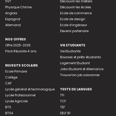
SVT
Découvrir les métiers
Physique Chimie
Découvrir les écoles
Anglais
Ecole de commerce
Espagnol
Ecole de design
Allemand
Ecole d’ingénieur
Devenir partenaire
NOS OFFRES
Offre 2025-2026
VIE ETUDIANTE
Pack Réussite 4 ans
Vie Etudiante
Bourses et prêts étudiants
Logement Etudiant
REUSSITE SCOLAIRE
Jobs Etudiant et Alternance
Ecole Primaire
Trouve ton job saisonnier
Collège
CAP
Lycée général et technologique
TESTS DE LANGUES
Lycée Professionnel
TFI
Lycée Agricole
TCF
BTS
TEF
BTSA
DELF B1