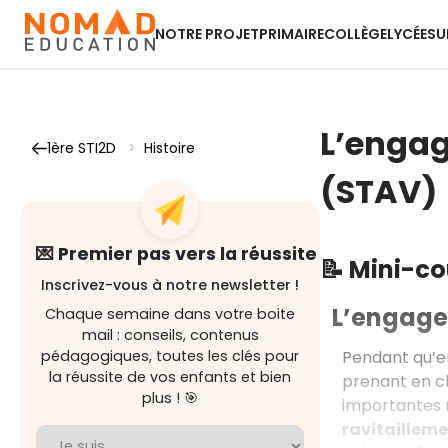
NOTRE PROJET
PRIMAIRE
COLLÈGE
LYCÉE
SU
L’engag
1ère STI2D
>
Histoire
(STAV)
💌 Premier pas vers la réussite
📝 Mini-c
Inscrivez-vous à notre newsletter !
L’engagem
Chaque semaine dans votre boite
mail : conseils, contenus
Pendant qu’e
pédagogiques, toutes les clés pour
la réussite de vos enfants et bien
prenant en ch
plus ! 🎯
importantes m
ravitailleme