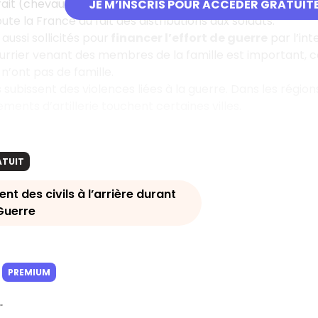
ait (chevaux). La Première Guerre mondiale est d’ailleur
JE M’INSCRIS POUR ACCÉDER GRATUIT
ute la France du fait des distributions aux soldats.
 aussi sollicités pour
financer l’effort de guerre
par l’in
ourrier venant des membres de la famille est important
n’ont pas de famille.
ils subissent des violences liées à la guerre. Dans les régi
ents d’artillerie touchent certaines villes.
ATUIT
t des civils à l’arrière durant
Guerre
PREMIUM