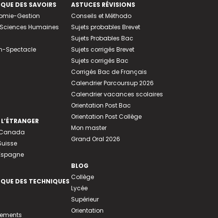
EQUE DES SAVOIRS
ASTUCES RÉVISIONS
nomie-Gestion
Conseils et Méthodo
e-Sciences Humaines
Sujets probables Brevet
Sujets Probables Bac
n-Spectacle
Sujets corrigés Brevet
Sujets corrigés Bac
Corrigés Bac de Français
Calendrier Parcoursup 2026
Calendrier vacances scolaires
Orientation Post Bac
Orientation Post Collège
 L’ÉTRANGER
Mon master
u Canada
Grand Oral 2026
Suisse
 Espagne
BLOG
Collège
EQUE DES TECHNIQUES
Lycée
Supérieur
Orientation
tements