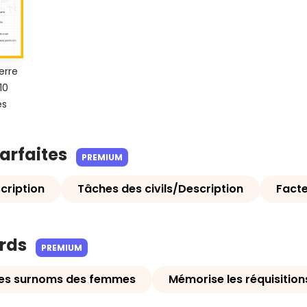
erre
10
es
parfaites
PREMIUM
cription
Tâches des civils/Description
Fact
ards
PREMIUM
les surnoms des femmes
Mémorise les réquisition