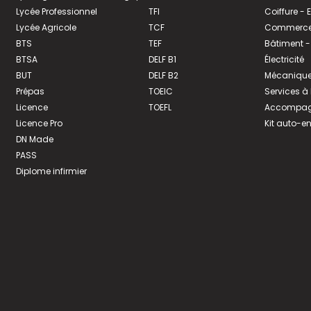
Lycée Professionnel
TFI
Coiffure -
Lycée Agricole
TCF
Commerce 
BTS
TEF
Bâtiment -
BTSA
DELF B1
Électricité
BUT
DELF B2
Mécanique
Prépas
TOEIC
Services à
Licence
TOEFL
Accompagn
Licence Pro
Kit auto-e
DN Made
PASS
Diplome infirmier