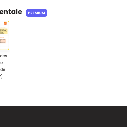
Mentale
PREMIUM
des
re
nde
V)