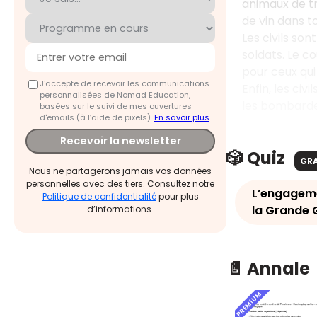
animaux de tr
de vin dans to
Les civils sont
soldats. Le c
pour ceux qui 
J'accepte de recevoir les communications
Enfin, les civ
personnalisées de Nomad Education,
les bombardem
basées sur le suivi de mes ouvertures
d'emails (à l’aide de pixels).
En savoir plus
Recevoir la newsletter
🎲 Quiz
GR
Nous ne partagerons jamais vos données
personnelles avec des tiers. Consultez notre
L’engagemen
Politique de confidentialité
pour plus
la Grande 
d’informations.
📄 Annale
PREMIUM