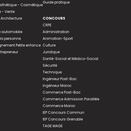
Guide pratique
 Esthétique - Cosmétique
- Vente
 Architecture
CONCOURS
CRPE
 automobile
Administration
 la personne
Animation-Sport
ement Petite enfance
Culture
ntrepreneur
Juridique
Santé-Social et Médico-Social
Sécurité
Technique
Ingénieur Post-Bac
Ingénieur Maroc
Commerce Post-Bac
Commerce Admission Parallèle
Commerce Maroc
IEP Concours Commun
IEP Concours Grenoble
TAGE MAGE