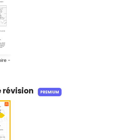
oire -
e révision
PREMIUM