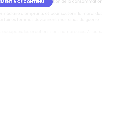
s l’occasion de la généralisation de la consommation
EMENT À CE CONTENU
termédiaire d’emprunts et pour soutenir le moral des
, certaines femmes deviennent marraines de guerre
ons occupées, les exactions sont nombreuses. Ailleurs,