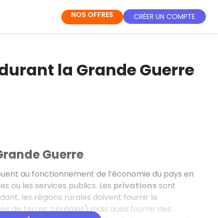
NOS OFFRES
CRÉER UN COMPTE
e durant la Grande Guerre
 Grande Guerre
uent au fonctionnement de l’économie du pays en
s ou les services publics. Les
privations
sont
t, les régions rurales doivent fournir le
es de terres, céréales) mais aussi fournir des