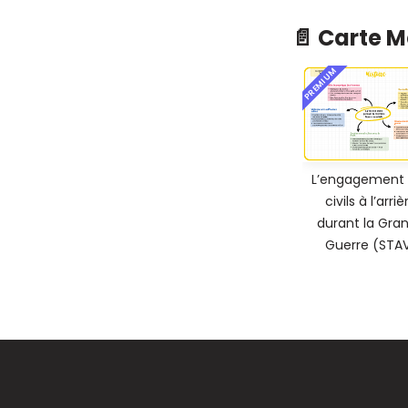
📄 Carte 
PREMIUM
L’engagement 
civils à l’arriè
durant la Gra
Guerre (STA