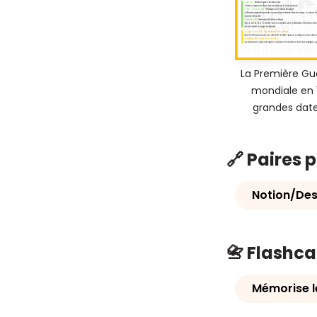
La Première Gu
mondiale en 
grandes dat
🔗 Paires 
Notion/Des
📇 Flashc
Mémorise 