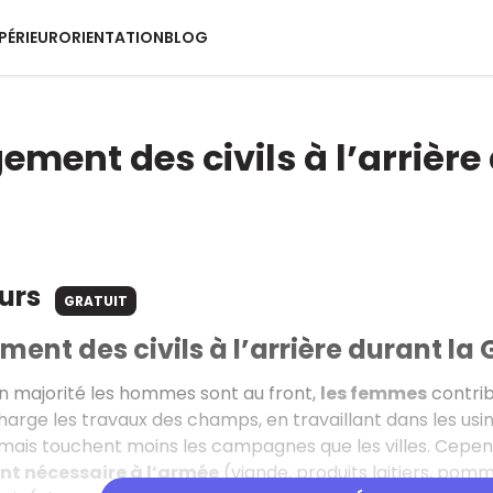
PÉRIEUR
ORIENTATION
BLOG
ement des civils à l’arrièr
ours
GRATUIT
ent des civils à l’arrière durant la
n majorité les hommes sont au front,
les femmes
contrib
arge les travaux des champs, en travaillant dans les usine
ais touchent moins les campagnes que les villes. Cependan
nt nécessaire à l’armée
(viande, produits laitiers, pomm