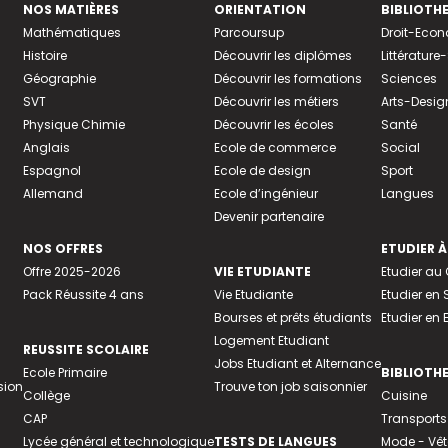
NOS MATIÈRES
ORIENTATION
BIBLIOTH
Mathématiques
Parcoursup
Droit-Eco
Histoire
Découvrir les diplômes
Littératur
Géographie
Découvrir les formations
Sciences
SVT
Découvrir les métiers
Arts-Desig
Physique Chimie
Découvrir les écoles
Santé
Anglais
Ecole de commerce
Social
Espagnol
Ecole de design
Sport
Allemand
Ecole d’ingénieur
Langues
Devenir partenaire
NOS OFFRES
ETUDIER À
Offre 2025-2026
VIE ETUDIANTE
Etudier a
Pack Réussite 4 ans
Vie Etudiante
Etudier en 
Bourses et prêts étudiants
Etudier en
Logement Etudiant
REUSSITE SCOLAIRE
Jobs Etudiant et Alternance
Ecole Primaire
BIBLIOTH
sion
Trouve ton job saisonnier
Collège
Cuisine
CAP
Transports
Lycée général et technologique
TESTS DE LANGUES
Mode - Vê