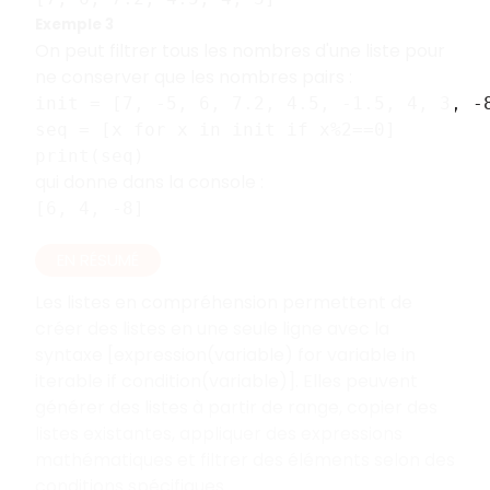
Exemple 3
On peut filtrer tous les nombres d'une liste pour
ne conserver que les nombres pairs :
init = [7, -5, 6, 7.2, 4.5, -1.5, 4, 3, -
seq = [x for x in init if x%2==0]
print(seq)
qui donne dans la console :
[6, 4, -8]
EN RÉSUMÉ
Les listes en compréhension permettent de
créer des listes en une seule ligne avec la
syntaxe [expression(variable) for variable in
iterable if condition(variable)]. Elles peuvent
générer des listes à partir de range, copier des
listes existantes, appliquer des expressions
mathématiques et filtrer des éléments selon des
conditions spécifiques.