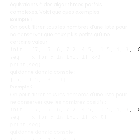
équivalents à des algorithmes parfois
complexes. Voici quelques exemples :
Exemple 1
On peut filtrer tous les nombres d'une liste pour
ne conserver que ceux plus petits qu'une
certaine valeur :
init = [7, -5, 6, 7.2, 4.5, -1.5, 4, 3, -
seq = [x for x in init if x<3]
print(seq)
qui donne dans la console :
[-5, -1.5, -8, -1]
Exemple 2
On peut filtrer tous les nombres d'une liste pour
ne conserver que les nombres positifs :
init = [7, -5, 6, 7.2, 4.5, -1.5, 4, 3, -
seq = [x for x in init if x>=0]
print(seq)
qui donne dans la console :
[7, 6, 7.2, 4.5, 4, 3]