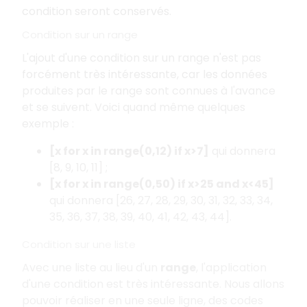
condition seront conservés.
Condition sur un range
L'ajout d'une condition sur un range n'est pas
forcément très intéressante, car les données
produites par le range sont connues à l'avance
et se suivent. Voici quand même quelques
exemple :
[x for x in range(0,12) if x>7]
qui donnera
[8, 9, 10, 11] ;
[x for x in range(0,50) if x>25 and x<45]
qui donnera [26, 27, 28, 29, 30, 31, 32, 33, 34,
35, 36, 37, 38, 39, 40, 41, 42, 43, 44].
Condition sur une liste
Avec une liste au lieu d'un
range
, l'application
d'une condition est très intéressante. Nous allons
pouvoir réaliser en une seule ligne, des codes