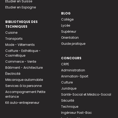
Etudier en Suisse
Etudier en Espagne
BLOG
Collège
BIBLIOTHEQUE DES
Lycée
TECHNIQUES
Supérieur
Cuisine
Orientation
Transports
Guide pratique
Mode - Vêtements
Coiffure - Esthétique -
Cosmétique
CONCOURS
Commerce - Vente
CRPE
Bâtiment - Architecture
Administration
Électricité
Animation-Sport
Mécanique automobile
Culture
Services à la personne
Juridique
Accompagnement Petite
Santé-Social et Médico-Social
enfance
Sécurité
Kit auto-entrepreneur
Technique
Ingénieur Post-Bac