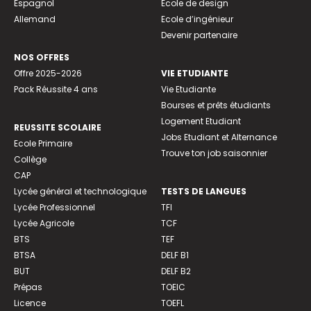
Espagnol
Ecole de design
Allemand
Ecole d’ingénieur
Devenir partenaire
NOS OFFRES
Offre 2025-2026
VIE ETUDIANTE
Pack Réussite 4 ans
Vie Etudiante
Bourses et prêts étudiants
Logement Etudiant
REUSSITE SCOLAIRE
Jobs Etudiant et Alternance
Ecole Primaire
Trouve ton job saisonnier
Collège
CAP
Lycée général et technologique
TESTS DE LANGUES
Lycée Professionnel
TFI
Lycée Agricole
TCF
BTS
TEF
BTSA
DELF B1
BUT
DELF B2
Prépas
TOEIC
Licence
TOEFL