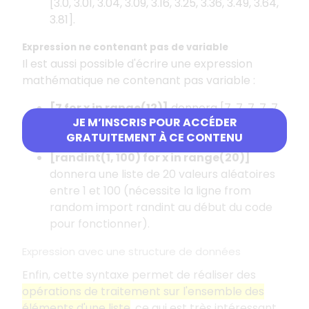
[3.0, 3.01, 3.04, 3.09, 3.16, 3.25, 3.36, 3.49, 3.64,
3.81].
Expression ne contenant pas de variable
Il est aussi possible d'écrire une expression
mathématique ne contenant pas variable :
[7 for x in range(12)]
donnera [7, 7, 7, 7, 7,
JE M’INSCRIS POUR ACCÉDER
7, 7, 7, 7, 7, 7, 7], soit une liste de 12 nombres
GRATUITEMENT À CE CONTENU
7 ;
[randint(1, 100) for x in range(20)]
donnera une liste de 20 valeurs aléatoires
entre 1 et 100 (nécessite la ligne from
random import randint au début du code
pour fonctionner).
Expression avec une structure de données
Enfin, cette syntaxe permet de réaliser des
opérations de traitement sur l'ensemble des
éléments d'une liste
, ce qui est très intéressant.