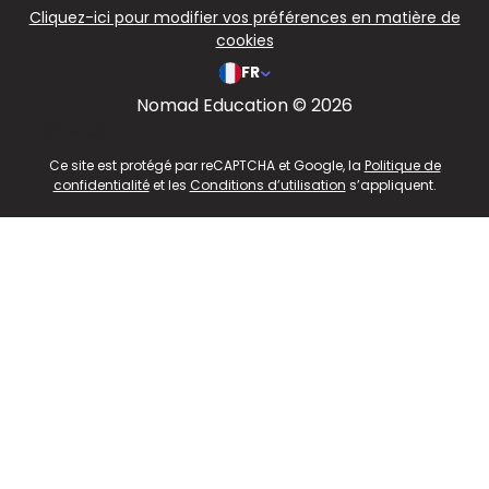
Cliquez-ici pour modifier vos préférences en matière de
cookies
FR
Nomad Education © 2026
v2.311.4 US
Ce site est protégé par reCAPTCHA et Google, la
Politique de
confidentialité
et les
Conditions d’utilisation
s’appliquent.