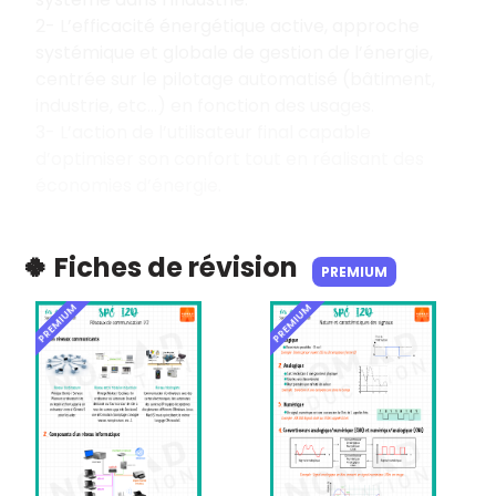
2- L’efficacité énergétique active, approche
systémique et globale de gestion de l’énergie,
centrée sur le pilotage automatisé (bâtiment,
industrie, etc…) en fonction des usages.
3- L’action de l’utilisateur final capable
d’optimiser son confort tout en réalisant des
économies d’énergie.
🍀 Fiches de révision
PREMIUM
PREMIUM
PREMIUM