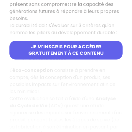
présent sans compromettre la capacité des
générations futures à répondre à leurs propres
besoins.
La durabilité doit s'évaluer sur 3 critères qu'on
nomme les piliers du développement durable :
le critère
écologique
,
JE M’INSCRIS POUR ACCÉDER
le critère
économique
GRATUITEMENT À CE CONTENU
et le critère
social
.
L'
éco-conception
consiste à prendre en
compte, dès la conception d'un produit, ses
possibles impacts sur l'environnement afin de
les minimiser.
Cette évaluation se fait à l'aide d'une
Analyse
du Cycle de Vie
(ACV) qui est une étude
rigoureuse des impacts sur l'environnement d'un
produit pendant toutes les étapes de sa vie (de
sa fabrication à son élimination en passant par