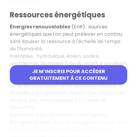
son utilisation).
Ressources énergétiques
Énergies renouvelables
(EnR) : sources
énergétiques que l'on peut prélever en continu
sans épuiser la ressource à l'échelle de temps
de l'humanité.
Exemples : hydraulique, éolien, solaire,
géothermie, biomasse (issu du vivant à condition
qu'on replante autant qu'on consomme).
JE M’INSCRIS POUR ACCÉDER
Énergies fossiles
: sources énergétiques issues
GRATUITEMENT À CE CONTENU
de la décomposition lente (plusieurs millions
d'années) d'organismes vivants. Ces ressources
ne sont pas renouvelables à l'échelle de
l'humanité.
Exemples : pétrole, charbon, gaz naturel.
Énergies fissiles
: source énergétique issue de la
fission nucléaire d'atomes d'uranium. Cette
ressource n'est pas renouvelable.