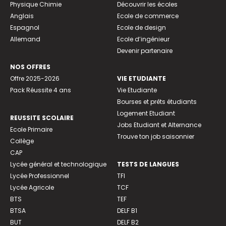
Physique Chimie
Découvrir les écoles
Anglais
Ecole de commerce
Espagnol
Ecole de design
Allemand
Ecole d’ingénieur
Devenir partenaire
NOS OFFRES
Offre 2025-2026
VIE ETUDIANTE
Pack Réussite 4 ans
Vie Etudiante
Bourses et prêts étudiants
Logement Etudiant
REUSSITE SCOLAIRE
Jobs Etudiant et Alternance
Ecole Primaire
Trouve ton job saisonnier
Collège
CAP
Lycée général et technologique
TESTS DE LANGUES
Lycée Professionnel
TFI
Lycée Agricole
TCF
BTS
TEF
BTSA
DELF B1
BUT
DELF B2