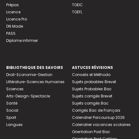
Prépas
TOEIC
Licence
TOEFL
Licence Pro
DN Made
PASS
Diplome infirmier
BIBLIOTHEQUE DES SAVOIRS
ASTUCES RÉVISIONS
Droit-Economie-Gestion
Conseils et Méthodo
Littérature-Sciences Humaines
Sujets probables Brevet
Sciences
Sujets Probables Bac
Arts-Design-Spectacle
Sujets corrigés Brevet
Santé
Sujets corrigés Bac
Social
Corrigés Bac de Français
Sport
Calendrier Parcoursup 2026
Langues
Calendrier vacances scolaires
Orientation Post Bac
Orientation Post Collège