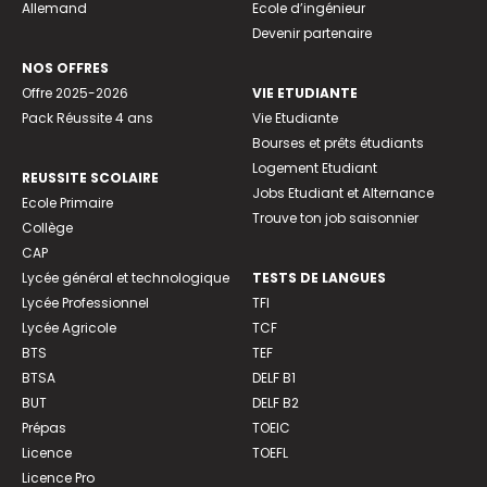
Allemand
Ecole d’ingénieur
Devenir partenaire
NOS OFFRES
Offre 2025-2026
VIE ETUDIANTE
Pack Réussite 4 ans
Vie Etudiante
Bourses et prêts étudiants
Logement Etudiant
REUSSITE SCOLAIRE
Jobs Etudiant et Alternance
Ecole Primaire
Trouve ton job saisonnier
Collège
CAP
Lycée général et technologique
TESTS DE LANGUES
Lycée Professionnel
TFI
Lycée Agricole
TCF
BTS
TEF
BTSA
DELF B1
BUT
DELF B2
Prépas
TOEIC
Licence
TOEFL
Licence Pro