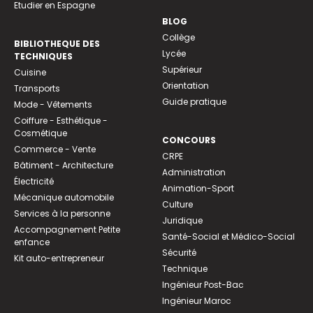
Etudier en Espagne
BLOG
Collège
BIBLIOTHEQUE DES
Lycée
TECHNIQUES
Supérieur
Cuisine
Orientation
Transports
Guide pratique
Mode - Vêtements
Coiffure - Esthétique -
Cosmétique
CONCOURS
Commerce - Vente
CRPE
Bâtiment - Architecture
Administration
Électricité
Animation-Sport
Mécanique automobile
Culture
Services à la personne
Juridique
Accompagnement Petite
Santé-Social et Médico-Social
enfance
Sécurité
Kit auto-entrepreneur
Technique
Ingénieur Post-Bac
Ingénieur Maroc