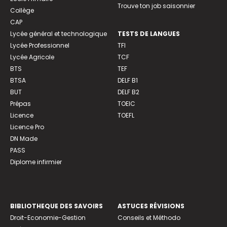
Trouve ton job saisonnier
Collège
CAP
Lycée général et technologique
TESTS DE LANGUES
Lycée Professionnel
TFI
Lycée Agricole
TCF
BTS
TEF
BTSA
DELF B1
BUT
DELF B2
Prépas
TOEIC
Licence
TOEFL
Licence Pro
DN Made
PASS
Diplome infirmier
BIBLIOTHEQUE DES SAVOIRS
ASTUCES RÉVISIONS
Droit-Economie-Gestion
Conseils et Méthodo