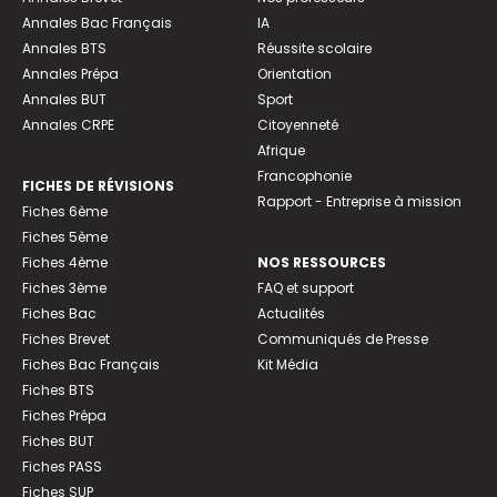
Annales Bac Français
IA
Annales BTS
Réussite scolaire
Annales Prépa
Orientation
Annales BUT
Sport
Annales CRPE
Citoyenneté
Afrique
Francophonie
FICHES DE RÉVISIONS
Rapport - Entreprise à mission
Fiches 6ème
Fiches 5ème
Fiches 4ème
NOS RESSOURCES
Fiches 3ème
FAQ et support
Fiches Bac
Actualités
Fiches Brevet
Communiqués de Presse
Fiches Bac Français
Kit Média
Fiches BTS
Fiches Prépa
Fiches BUT
Fiches PASS
Fiches SUP