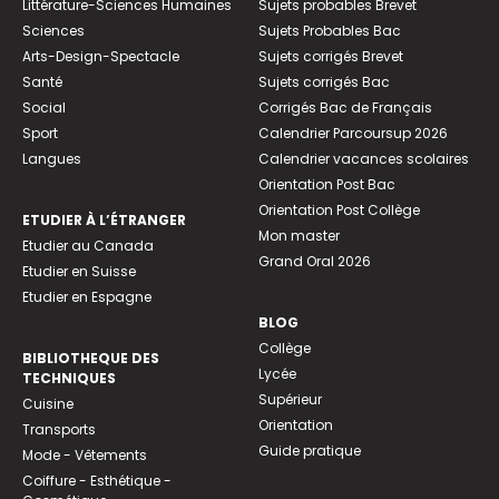
Littérature-Sciences Humaines
Sujets probables Brevet
Sciences
Sujets Probables Bac
Arts-Design-Spectacle
Sujets corrigés Brevet
Santé
Sujets corrigés Bac
Social
Corrigés Bac de Français
Sport
Calendrier Parcoursup 2026
Langues
Calendrier vacances scolaires
Orientation Post Bac
Orientation Post Collège
ETUDIER À L’ÉTRANGER
Mon master
Etudier au Canada
Grand Oral 2026
Etudier en Suisse
Etudier en Espagne
BLOG
Collège
BIBLIOTHEQUE DES
Lycée
TECHNIQUES
Supérieur
Cuisine
Orientation
Transports
Guide pratique
Mode - Vêtements
Coiffure - Esthétique -