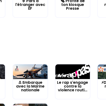
n
✈️ Pars à
🗞️ Profite de
l'étranger avec
ton kiosque
EF
Presse
⚓️ Embarque
Le rap s'engage
⚡D
avec la Marine
contre la
nationale
violence routi...