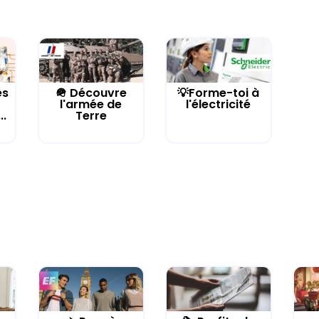
es
🪖 Découvre
💡Forme-toi à
l'armée de
l'électricité
..
Terre