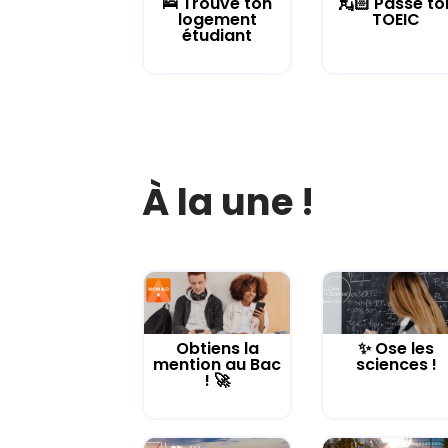
🛌 Trouve ton
💂🏻 Passe to
logement
TOEIC
étudiant
À la une !
Obtiens la
✨ Ose les
mention au Bac
sciences !
! 🚀