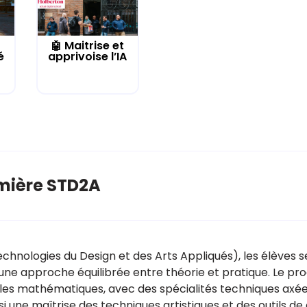
🤖 Maitrise et
é
apprivoise l’IA
mière STD2A
hnologies du Design et des Arts Appliqués), les élèves s
c une approche équilibrée entre théorie et pratique. Le
t les mathématiques, avec des spécialités techniques axées
i une maîtrise des techniques artistiques et des outils de