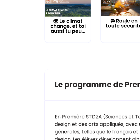
🚘 Roule en
🌍 Le climat
toute sécurit
change, et toi
aussi tu peu...
Le programme de Pre
En Première STD2A (Sciences et Tec
design et des arts appliqués, ave
générales, telles que le français e
design. Les élèves développent ains