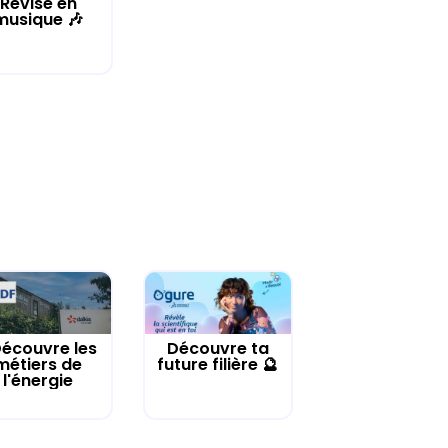
Révise en
musique 🎶
écouvre les
Découvre ta
métiers de
future filière 🔮
l'énergie