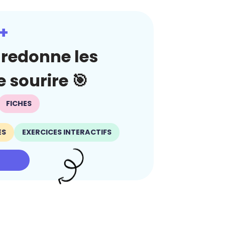
+
redonne les
 sourire 🎯
FICHES
ES
EXERCICES INTERACTIFS