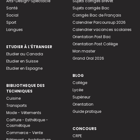
Arts-Design-Spectacle
Sujets corrigés Brevet
Santé
Sujets corrigés Bac
Social
Corrigés Bac de Français
Sport
Calendrier Parcoursup 2026
Langues
Calendrier vacances scolaires
Orientation Post Bac
Orientation Post Collège
ETUDIER À L’ÉTRANGER
Mon master
Etudier au Canada
Grand Oral 2026
Etudier en Suisse
Etudier en Espagne
BLOG
Collège
BIBLIOTHEQUE DES
Lycée
TECHNIQUES
Supérieur
Cuisine
Orientation
Transports
Guide pratique
Mode - Vêtements
Coiffure - Esthétique -
Cosmétique
CONCOURS
Commerce - Vente
CRPE
Bâtiment - Architecture