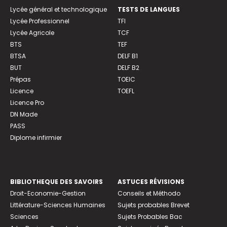
Lycée général et technologique
TESTS DE LANGUES
Lycée Professionnel
TFI
Lycée Agricole
TCF
BTS
TEF
BTSA
DELF B1
BUT
DELF B2
Prépas
TOEIC
Licence
TOEFL
Licence Pro
DN Made
PASS
Diplome infirmier
BIBLIOTHEQUE DES SAVOIRS
ASTUCES RÉVISIONS
Droit-Economie-Gestion
Conseils et Méthodo
Littérature-Sciences Humaines
Sujets probables Brevet
Sciences
Sujets Probables Bac