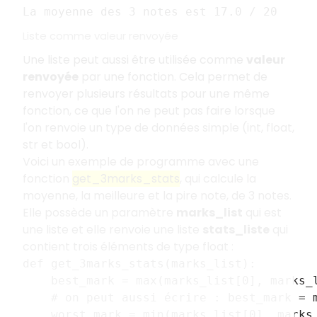
La moyenne des 3 notes est 17.0 / 20
Liste comme valeur renvoyée
Une liste peut aussi être utilisée comme
valeur
renvoyée
par une fonction. Cela permet de
renvoyer plusieurs résultats pour une même
fonction, ce que l'on ne peut pas faire lorsque
l'on renvoie un type de données simple (int, float,
str et bool).
Voici un exemple de programme avec une
fonction
get_3marks_stats
, qui calcule la
moyenne, la meilleure et la pire note, de 3 notes.
Elle possède un paramètre
marks_list
qui est
une liste et elle renvoie une liste
stats_liste
qui
contient trois éléments de type float :
def get_3marks_stats(marks_list):
    best_mark = max(marks_list[0], marks_
    # on peut aussi écrire : best_mark = 
    worst_mark = min(marks_list[0], marks