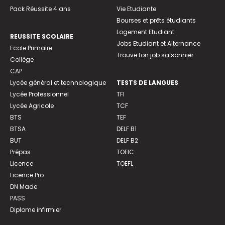
Pack Réussite 4 ans
Vie Etudiante
Bourses et prêts étudiants
Logement Etudiant
REUSSITE SCOLAIRE
Jobs Etudiant et Alternance
Ecole Primaire
Trouve ton job saisonnier
Collège
CAP
Lycée général et technologique
TESTS DE LANGUES
Lycée Professionnel
TFI
Lycée Agricole
TCF
BTS
TEF
BTSA
DELF B1
BUT
DELF B2
Prépas
TOEIC
Licence
TOEFL
Licence Pro
DN Made
PASS
Diplome infirmier