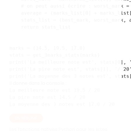
    # on peut aussi écrire : worst_mark =
    average = (marks_list[0] + marks_list
    stats_list = (best_mark, worst_mark, 
    return stats_list
marks = (14.5, 19.5, 17.0)
stats = get_3marks_stats(marks)
print('La meilleure note est', stats[0], 
print('La pire note est', stats[1], '/ 20
print('La moyenne des 3 notes est', stats
Il donne dans la console :
La meilleure note est 19.5 / 20
La pire note est 14.5 / 20
La moyenne des 3 notes est 17.0 / 20
EN RÉSUMÉ
Les fonctions natives Python pour les listes