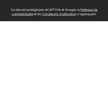
v2.311.4 US
Ce site est protégé par reCAPTCHA et Google, la
Politique de
confidentialité
et les
Conditions d’utilisation
s’appliquent.