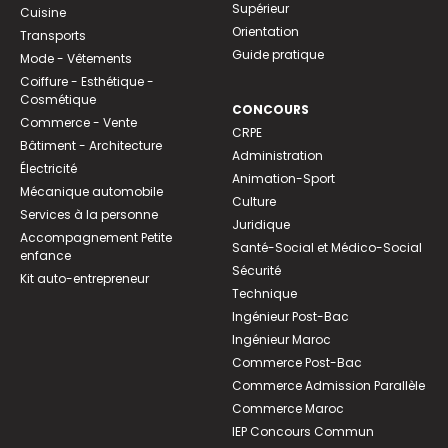
Supérieur
Cuisine
Orientation
Transports
Guide pratique
Mode - Vêtements
Coiffure - Esthétique -
Cosmétique
CONCOURS
Commerce - Vente
CRPE
Bâtiment - Architecture
Administration
Électricité
Animation-Sport
Mécanique automobile
Culture
Services à la personne
Juridique
Accompagnement Petite
Santé-Social et Médico-Social
enfance
Sécurité
Kit auto-entrepreneur
Technique
Ingénieur Post-Bac
Ingénieur Maroc
Commerce Post-Bac
Commerce Admission Parallèle
Commerce Maroc
IEP Concours Commun