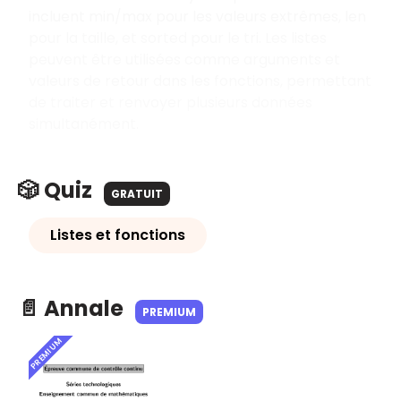
incluent min/max pour les valeurs extrêmes, len
pour la taille, et sorted pour le tri. Les listes
peuvent être utilisées comme arguments et
valeurs de retour dans les fonctions, permettant
de traiter et renvoyer plusieurs données
simultanément.
🎲 Quiz
GRATUIT
Listes et fonctions
📄 Annale
PREMIUM
PREMIUM