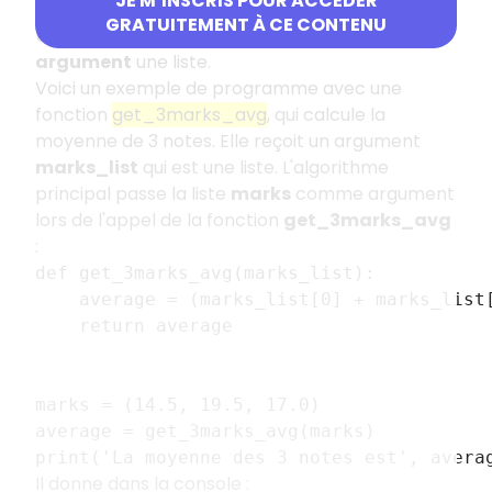
JE M’INSCRIS POUR ACCÉDER
GRATUITEMENT À CE CONTENU
Une fonction pourra prendre comme
argument
une liste.
Voici un exemple de programme avec une
fonction
get_3marks_avg
, qui calcule la
moyenne de 3 notes. Elle reçoit un argument
marks_list
qui est une liste. L'algorithme
principal passe la liste
marks
comme argument
lors de l'appel de la fonction
get_3marks_avg
:
def get_3marks_avg(marks_list):
    average = (marks_list[0] + marks_list
    return average
marks = (14.5, 19.5, 17.0)
average = get_3marks_avg(marks)
print('La moyenne des 3 notes est', avera
Il donne dans la console :