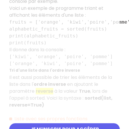
console par exemple.
Voici un exemple de programme triant et
affichant les éléments d'une liste :
fruits = ['orange', 'kiwi','poire','pomme
alphabetic_fruits = sorted(fruits)
print(alphabetic_fruits)
print(fruits)
Il donne dans la console :
['kiwi', 'orange', 'poire', 'pomme']
['orange', 'kiwi', 'poire', 'pomme']
Tri d'une liste dans l'ordre inverse
Il est aussi possible de trier les éléments de la
liste dans l'
ordre inverse
en ajoutant le
paramètre
reverse
à la valeur
True
, lors de
l'appel à sorted. Voici la syntaxe :
sorted(list,
reverse=True)
Liste avec ses propres fonctions
Liste comme argument