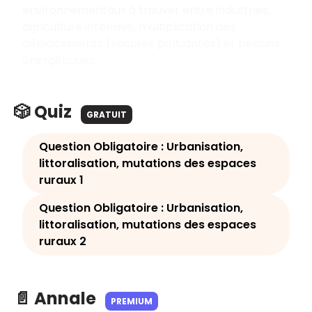
environnementaux à trouver entre industries,
agriculture intensive, multiplication des
déplacements (voitures polluantes) et besoins
énergétiques.
🎲 Quiz
GRATUIT
Question Obligatoire : Urbanisation,
littoralisation, mutations des espaces
ruraux 1
Question Obligatoire : Urbanisation,
littoralisation, mutations des espaces
ruraux 2
📄 Annale
PREMIUM