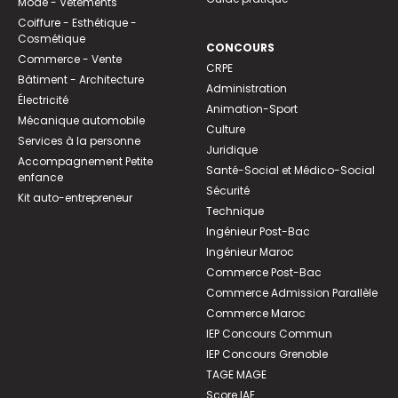
Mode - Vêtements
Coiffure - Esthétique -
Cosmétique
CONCOURS
Commerce - Vente
CRPE
Bâtiment - Architecture
Administration
Électricité
Animation-Sport
Mécanique automobile
Culture
Services à la personne
Juridique
Accompagnement Petite
Santé-Social et Médico-Social
enfance
Sécurité
Kit auto-entrepreneur
Technique
Ingénieur Post-Bac
Ingénieur Maroc
Commerce Post-Bac
Commerce Admission Parallèle
Commerce Maroc
IEP Concours Commun
IEP Concours Grenoble
TAGE MAGE
Score IAE