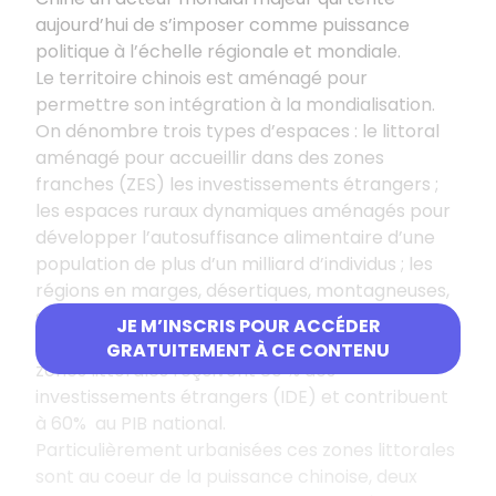
aujourd’hui de s’imposer comme puissance
politique à l’échelle régionale et mondiale.
Le territoire chinois est aménagé pour
permettre son intégration à la mondialisation.
On dénombre trois types d’espaces : le littoral
aménagé pour accueillir dans des zones
franches (ZES) les investissements étrangers ;
les espaces ruraux dynamiques aménagés pour
développer l’autosuffisance alimentaire d’une
population de plus d’un milliard d’individus ; les
régions en marges, désertiques, montagneuses,
souvent peuplées de minorités opprimées et
JE M’INSCRIS POUR ACCÉDER
peu aménagées (Tibet, Xijiang, …). Aujourd’hui les
GRATUITEMENT À CE CONTENU
zones littorales reçoivent 80 % des
investissements étrangers (IDE) et contribuent
à 60% au PIB national.
Particulièrement urbanisées ces zones littorales
sont au coeur de la puissance chinoise, deux