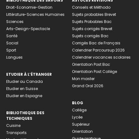
BIBLIOTHEQUE DES SAVOIRS
ASTUCES RÉVISIONS
Droit-Economie-Gestion
Conseils et Méthodo
Littérature-Sciences Humaines
Sujets probables Brevet
Sciences
Sujets Probables Bac
Arts-Design-Spectacle
Sujets corrigés Brevet
Santé
Sujets corrigés Bac
Social
Corrigés Bac de Français
Sport
Calendrier Parcoursup 2026
Langues
Calendrier vacances scolaires
Orientation Post Bac
Orientation Post Collège
ETUDIER À L’ÉTRANGER
Mon master
Etudier au Canada
Grand Oral 2026
Etudier en Suisse
Etudier en Espagne
BLOG
Collège
BIBLIOTHEQUE DES
Lycée
TECHNIQUES
Supérieur
Cuisine
Orientation
Transports
Guide pratique