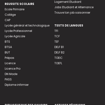
Logement Etudiant
REUSSITE SCOLAIRE
Jobs Etudiant et Alternance
Ecole Primaire
Trouve ton job saisonnier
Collège
CAP
Lycée général et technologique
TESTS DE LANGUES
Lycée Professionnel
TFI
Lycée Agricole
TCF
BTS
TEF
BTSA
DELF B1
BUT
DELF B2
Prépas
TOEIC
Licence
TOEFL
Licence Pro
DN Made
PASS
Diplome infirmier