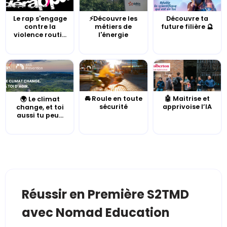
Le rap s'engage
⚡Découvre les
Découvre ta
contre la
métiers de
future filière 🔮
violence routi...
l'énergie
🚘 Roule en toute
🤖 Maitrise et
🌍 Le climat
sécurité
apprivoise l’IA
change, et toi
aussi tu peu...
Réussir en Première S2TMD
avec Nomad Education