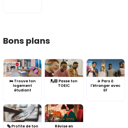
Bons plans
🛌 Trouve ton
💂🏻 Passe ton
✈️ Pars à
logement
TOEIC
l'étranger avec
étudiant
EF
🗞️ Profite de ton
Révise en