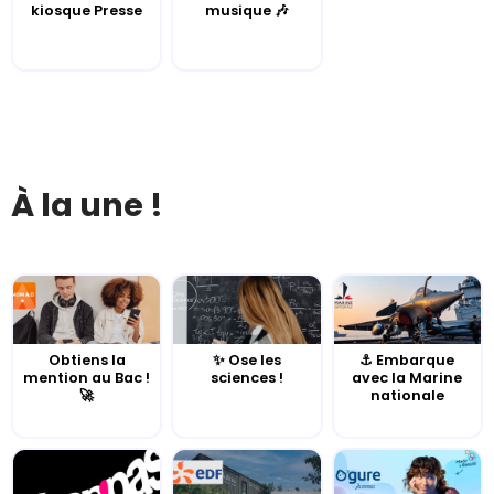
kiosque Presse
musique 🎶
À la une !
Obtiens la
✨ Ose les
⚓️ Embarque
mention au Bac !
sciences !
avec la Marine
🚀
nationale