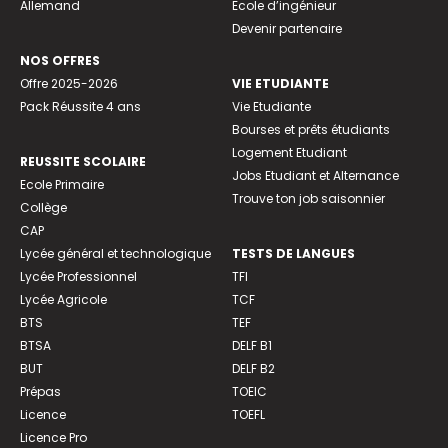
Allemand
Ecole d’ingénieur
Devenir partenaire
NOS OFFRES
Offre 2025-2026
VIE ETUDIANTE
Pack Réussite 4 ans
Vie Etudiante
Bourses et prêts étudiants
Logement Etudiant
REUSSITE SCOLAIRE
Jobs Etudiant et Alternance
Ecole Primaire
Trouve ton job saisonnier
Collège
CAP
Lycée général et technologique
TESTS DE LANGUES
Lycée Professionnel
TFI
Lycée Agricole
TCF
BTS
TEF
BTSA
DELF B1
BUT
DELF B2
Prépas
TOEIC
Licence
TOEFL
Licence Pro