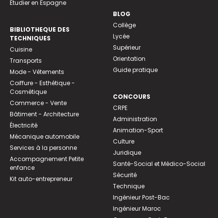
Etudier en Espagne
BLOG
Collège
BIBLIOTHEQUE DES
Lycée
TECHNIQUES
Supérieur
Cuisine
Orientation
Transports
Guide pratique
Mode - Vêtements
Coiffure - Esthétique -
Cosmétique
CONCOURS
Commerce - Vente
CRPE
Bâtiment - Architecture
Administration
Électricité
Animation-Sport
Mécanique automobile
Culture
Services à la personne
Juridique
Accompagnement Petite
Santé-Social et Médico-Social
enfance
Sécurité
Kit auto-entrepreneur
Technique
Ingénieur Post-Bac
Ingénieur Maroc