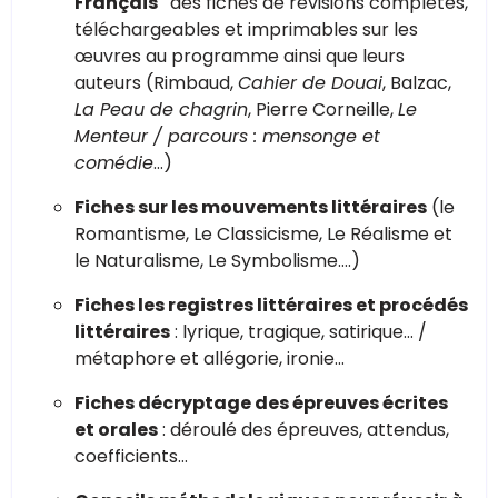
Français"
des fiches de révisions complètes,
téléchargeables et imprimables sur les
œuvres au programme ainsi que leurs
auteurs (Rimbaud,
Cahier de Douai
, Balzac,
La Peau de chagrin
, Pierre Corneille,
Le
Menteur / parcours : mensonge et
comédie
…)
Fiches sur les mouvements littéraires
(le
Romantisme, Le Classicisme, Le Réalisme et
le Naturalisme, Le Symbolisme….)
Fiches les registres littéraires et procédés
littéraires
: lyrique, tragique, satirique… /
métaphore et allégorie, ironie...
Fiches décryptage des épreuves écrites
et orales
: déroulé des épreuves, attendus,
coefficients…