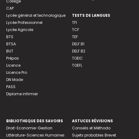
Collège
CAP
Lycée général et technologique
TESTS DE LANGUES
Lycée Professionnel
TFI
Lycée Agricole
TCF
BTS
TEF
BTSA
DELF B1
BUT
DELF B2
Prépas
TOEIC
Licence
TOEFL
Licence Pro
DN Made
PASS
Diplome infirmier
BIBLIOTHEQUE DES SAVOIRS
ASTUCES RÉVISIONS
Droit-Economie-Gestion
Conseils et Méthodo
Littérature-Sciences Humaines
Sujets probables Brevet