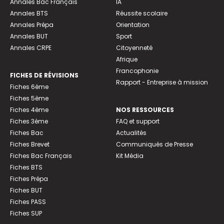
Annales Bac Français
IA
Annales BTS
Réussite scolaire
Annales Prépa
Orientation
Annales BUT
Sport
Annales CRPE
Citoyenneté
Afrique
Francophonie
FICHES DE RÉVISIONS
Rapport - Entreprise à mission
Fiches 6ème
Fiches 5ème
Fiches 4ème
NOS RESSOURCES
Fiches 3ème
FAQ et support
Fiches Bac
Actualités
Fiches Brevet
Communiqués de Presse
Fiches Bac Français
Kit Média
Fiches BTS
Fiches Prépa
Fiches BUT
Fiches PASS
Fiches SUP