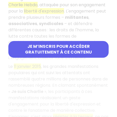
Charlie Hebdo
, attaquée pour son engagement
pour la
liberté d'expression
. L'engagement peut
prendre plusieurs formes –
militantes
,
associatives
,
syndicales
– et défendre
différentes causes : les droits de l'homme, la
lutte contre toutes les formes de
discriminations, l'homophobie, le sexisme, la
JE M’INSCRIS POUR ACCÉDER
xénophobie, le racisme et l'antisémitisme, etc.
GRATUITEMENT À CE CONTENU
L'engagement collectif face à la terreur
Le
11 janvier 2015
, les grandes manifestations
populaires qui ont suivi les attentats ont
rassemblé quatre millions de personnes dans de
nombreuses régions. En clamant spontanément
«
Je suis Charlie
», les participants à ces
manifestations réalisaient un geste
d'engagement pour la liberté d'expression et
contre le fanatisme de manière collective.
S'engager, c'est alors
résister à la terreur
, ne pas