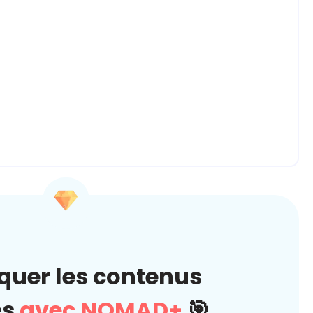
quer les contenus
és
avec NOMAD+
🎯