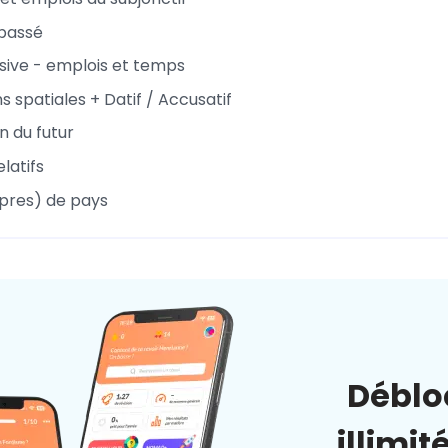
passé
ive - emplois et temps
s spatiales + Datif / Accusatif
n du futur
latifs
pres) de pays
Déblo
illimit