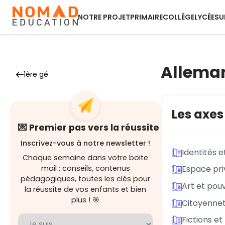
NOTRE PROJET
PRIMAIRE
COLLÈGE
LYCÉE
SU
Allema
1ère gé
Les axe
💌 Premier pas vers la réussite
Inscrivez-vous à notre newsletter !
Identités 
Chaque semaine dans votre boite
mail : conseils, contenus
Espace pri
pédagogiques, toutes les clés pour
Art et pouv
la réussite de vos enfants et bien
plus ! 🎯
Citoyennet
Fictions et