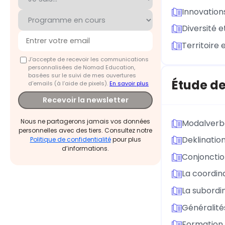
Innovations
Diversité e
Territoire
J'accepte de recevoir les communications
personnalisées de Nomad Education,
basées sur le suivi de mes ouvertures
Étude de
d'emails (à l’aide de pixels).
En savoir plus
Recevoir la newsletter
Nous ne partagerons jamais vos données
Modalverb
personnelles avec des tiers. Consultez notre
Deklinatio
Politique de confidentialité
pour plus
d’informations.
Conjoncti
La coordin
La subordi
Généralité
Formation 