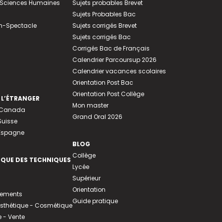
e-Sciences Humaines
Sujets probables Brevet
Sujets Probables Bac
n-Spectacle
Sujets corrigés Brevet
Sujets corrigés Bac
Corrigés Bac de Français
Calendrier Parcoursup 2026
Calendrier vacances scolaires
Orientation Post Bac
Orientation Post Collège
 L’ÉTRANGER
Mon master
u Canada
Grand Oral 2026
Suisse
 Espagne
BLOG
Collège
EQUE DES TECHNIQUES
Lycée
Supérieur
Orientation
tements
Guide pratique
 Esthétique - Cosmétique
- Vente