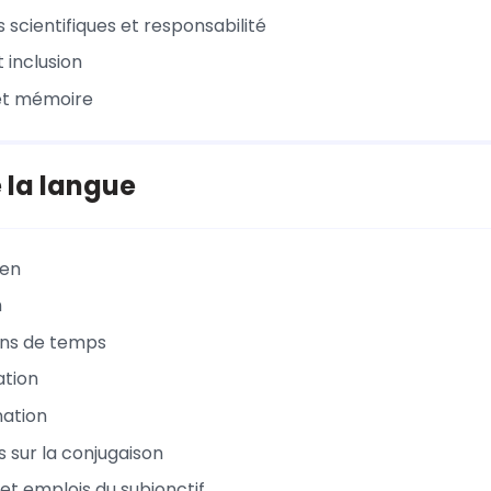
 scientifiques et responsabilité
t inclusion
 et mémoire
 la langue
en
n
ons de temps
ation
nation
s sur la conjugaison
et emplois du subjonctif