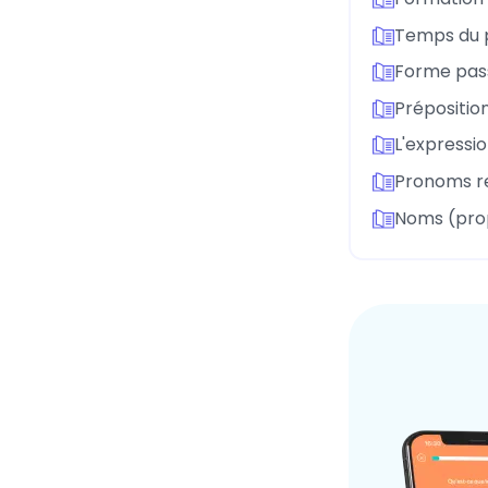
Temps du 
Forme pass
Préposition
L'expressio
Pronoms re
Noms (pro