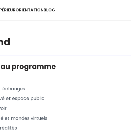
PÉRIEUR
ORIENTATION
BLOG
nd
s au programme
et échanges
vé et espace public
oir
é et mondes virtuels
 réalités