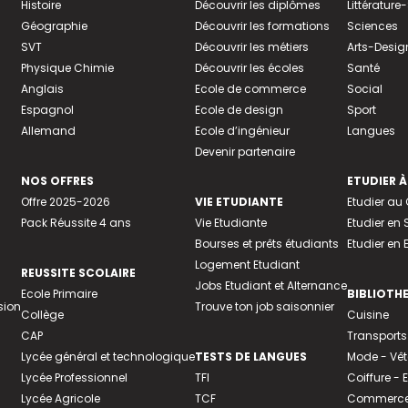
Histoire
Découvrir les diplômes
Littératur
Géographie
Découvrir les formations
Sciences
SVT
Découvrir les métiers
Arts-Desig
Physique Chimie
Découvrir les écoles
Santé
Anglais
Ecole de commerce
Social
Espagnol
Ecole de design
Sport
Allemand
Ecole d’ingénieur
Langues
Devenir partenaire
NOS OFFRES
ETUDIER À
Offre 2025-2026
VIE ETUDIANTE
Etudier a
Pack Réussite 4 ans
Vie Etudiante
Etudier en 
Bourses et prêts étudiants
Etudier en
Logement Etudiant
REUSSITE SCOLAIRE
Jobs Etudiant et Alternance
Ecole Primaire
BIBLIOTH
sion
Trouve ton job saisonnier
Collège
Cuisine
CAP
Transports
Lycée général et technologique
TESTS DE LANGUES
Mode - Vê
Lycée Professionnel
TFI
Coiffure -
Lycée Agricole
TCF
Commerce 