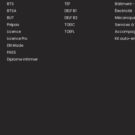
BTS
TEF
Bâtiment -
BTSA
DELF B1
Électricité
BUT
DELF B2
Mécanique
Prépas
TOEIC
Services à
Licence
TOEFL
Accompagn
Licence Pro
Kit auto-e
DN Made
PASS
Diplome infirmier