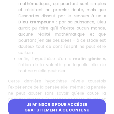
mathématiques, qui pourtant sont simples
et résistent au premier doute, mais que
Descartes dissout par le recours à un
«
Dieu trompeur »
: par sa puissance, Dieu
aurait pu faire qu'il n'existe aucun monde,
aucune réalité mathématique, et que
pourtant j'en aie des idées - à ce stade est
douteux tout ce dont l'esprit ne peut être
certain ;
enfin, l'hypothèse d'un
« malin génie »
,
fiction de la volonté par laquelle elle nie
tout ce qu'elle peut nier.
Cette dernière hypothèse révèle toutefois
l'expérience de la pensée elle-même : la pensée
ne peut douter sans savoir qu'elle doute, la
négation implique l'existence de l'acte de nier et
JE M’INSCRIS POUR ACCÉDER
du sujet qui nie :
GRATUITEMENT À CE CONTENU