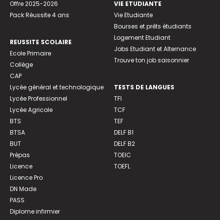
Offre 2025-2026
VIE ETUDIANTE
Pack Réussite 4 ans
Vie Etudiante
Bourses et prêts étudiants
Logement Etudiant
REUSSITE SCOLAIRE
Jobs Etudiant et Alternance
Ecole Primaire
Trouve ton job saisonnier
Collège
CAP
Lycée général et technologique
TESTS DE LANGUES
Lycée Professionnel
TFI
Lycée Agricole
TCF
BTS
TEF
BTSA
DELF B1
BUT
DELF B2
Prépas
TOEIC
Licence
TOEFL
Licence Pro
DN Made
PASS
Diplome infirmier