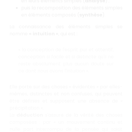
en leurs éléments simples (
analyse
) ;
puis la recomposition des éléments simples
en éléments composés (
synthèse
).
La connaissance des éléments simples se
nomme
«
intuition »
, qui est :
« la conception de l'esprit pur et attentif,
conception si facile et si distincte qu'il ne
reste absolument plus aucun doute sur
ce dont nous avons l'intuition ».
Elle porte sur des choses « évidentes » par elles-
mêmes, distinctes et non confuses, qui peuvent
être définies et supposent une absence de «
précipitation ».
La
déduction
s'assure de la vérité des choses
composées : par « un mouvement continu et
nulle part interrompu de la pensée qui saisit