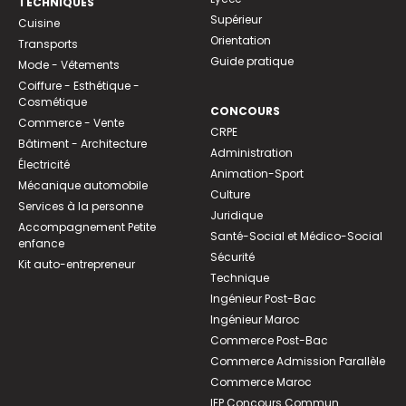
TECHNIQUES
Supérieur
Cuisine
Orientation
Transports
Guide pratique
Mode - Vêtements
Coiffure - Esthétique -
Cosmétique
CONCOURS
Commerce - Vente
CRPE
Bâtiment - Architecture
Administration
Électricité
Animation-Sport
Mécanique automobile
Culture
Services à la personne
Juridique
Accompagnement Petite
Santé-Social et Médico-Social
enfance
Sécurité
Kit auto-entrepreneur
Technique
Ingénieur Post-Bac
Ingénieur Maroc
Commerce Post-Bac
Commerce Admission Parallèle
Commerce Maroc
IEP Concours Commun