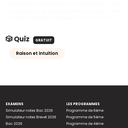
nettement chaque chose en particulier », elle
s'assure que « de principes vrais et connus » sont
conclues d'autres vérités qui forment la science.
🎲 Quiz
GRATUIT
Raison et intuition
EXAMENS
LES PROGRAMMES
Simulateur notes Bac 2026
Programme de 6ème
Simulateur notes Brevet 2026
Programme de 5ème
Bac 2026
Programme de 4ème