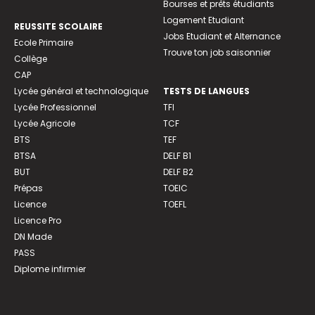
Bourses et prêts étudiants
Logement Etudiant
REUSSITE SCOLAIRE
Jobs Etudiant et Alternance
Ecole Primaire
Trouve ton job saisonnier
Collège
CAP
Lycée général et technologique
TESTS DE LANGUES
Lycée Professionnel
TFI
Lycée Agricole
TCF
BTS
TEF
BTSA
DELF B1
BUT
DELF B2
Prépas
TOEIC
Licence
TOEFL
Licence Pro
DN Made
PASS
Diplome infirmier