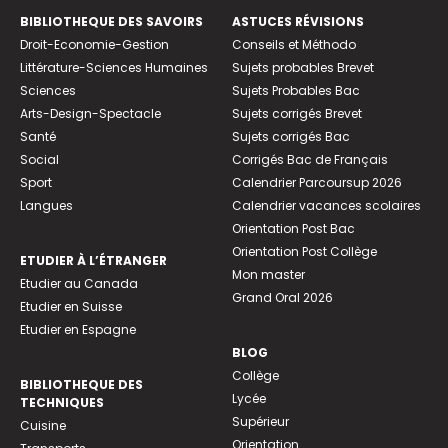
BIBLIOTHEQUE DES SAVOIRS
ASTUCES RÉVISIONS
Droit-Economie-Gestion
Conseils et Méthodo
Littérature-Sciences Humaines
Sujets probables Brevet
Sciences
Sujets Probables Bac
Arts-Design-Spectacle
Sujets corrigés Brevet
Santé
Sujets corrigés Bac
Social
Corrigés Bac de Français
Sport
Calendrier Parcoursup 2026
Langues
Calendrier vacances scolaires
Orientation Post Bac
Orientation Post Collège
ETUDIER À L’ÉTRANGER
Mon master
Etudier au Canada
Grand Oral 2026
Etudier en Suisse
Etudier en Espagne
BLOG
Collège
BIBLIOTHEQUE DES
Lycée
TECHNIQUES
Supérieur
Cuisine
Orientation