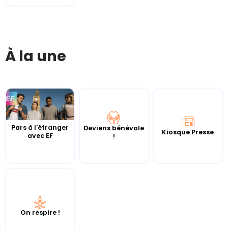
À la une
Pars à l'étranger
Deviens bénévole
Kiosque Presse
avec EF
!
On respire !