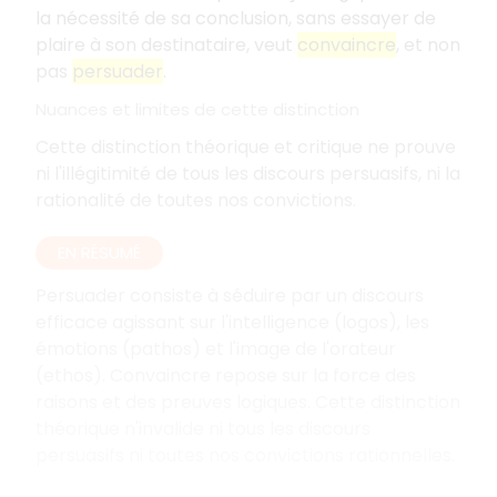
la nécessité de sa conclusion, sans essayer de
plaire à son destinataire, veut
convaincre
, et non
pas
persuader
.
Nuances et limites de cette distinction
Cette distinction théorique et critique ne prouve
ni l'illégitimité de tous les discours persuasifs, ni la
rationalité de toutes nos convictions.
EN RÉSUMÉ
Persuader consiste à séduire par un discours
efficace agissant sur l'intelligence (logos), les
émotions (pathos) et l'image de l'orateur
(ethos). Convaincre repose sur la force des
raisons et des preuves logiques. Cette distinction
théorique n'invalide ni tous les discours
persuasifs ni toutes nos convictions rationnelles.