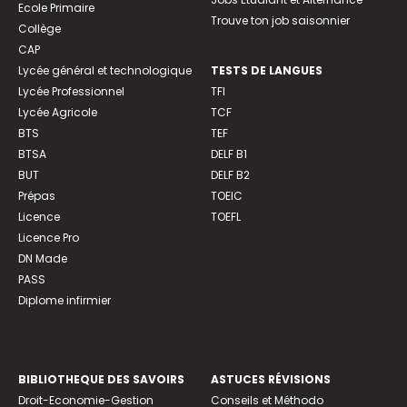
Ecole Primaire
Trouve ton job saisonnier
Collège
CAP
Lycée général et technologique
TESTS DE LANGUES
Lycée Professionnel
TFI
Lycée Agricole
TCF
BTS
TEF
BTSA
DELF B1
BUT
DELF B2
Prépas
TOEIC
Licence
TOEFL
Licence Pro
DN Made
PASS
Diplome infirmier
BIBLIOTHEQUE DES SAVOIRS
ASTUCES RÉVISIONS
Droit-Economie-Gestion
Conseils et Méthodo