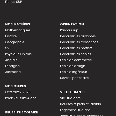
Fiches SUP
NOS MATIÈRES
ORIENTATION
Mathématiques
Parcoursup
Histoire
Découvrir les diplômes
Géographie
Découvrir les formations
SVT
Découvrir les métiers
Physique Chimie
Découvrir les écoles
Anglais
Ecole de commerce
Espagnol
Ecole de design
Allemand
Ecole d’ingénieur
Devenir partenaire
NOS OFFRES
Offre 2025-2026
VIE ETUDIANTE
Pack Réussite 4 ans
Vie Etudiante
Bourses et prêts étudiants
Logement Etudiant
REUSSITE SCOLAIRE
Jobs Etudiant et Alternance