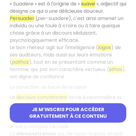
«
Suadere
» est à l'origine de «
suave
», adjectif qui
désigne ce qui a une délicieuse douceur.
Persuader
(
per-suadere
), c'est ainsi amener un
individu ou une foule à croire ou à faire quelque
chose grâce à un discours séduisant,
psychologiquement efficace.
Le bon rhéteur agit sur l'intelligence (
logos
) de
ses auditeurs, mais aussi sur leurs émotions
(
pathos
), tout en se présentant comme un
homme, qui, par son caractère vertueux (
ethos
),
est digne de confiance.
La conviction : la force de la raison
Le
discours convaincant
force à reconnaître la
vérité d'une assertion par la seule force des
JE M’INSCRIS POUR ACCÉDER
raisons. « Convaincre quelqu'un de vol », c'est
GRATUITEMENT À CE CONTENU
apporter des preuves telles que nul ne peut nier
le vol, y compris l'accusé.
La
démonstration
qui, de façon logique, établit