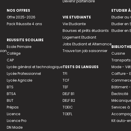
Devenir partenaire
NOS OFFRES
ETUDIER À
Offre 2025-2026
VIE ETUDIANTE
Etudier a
Pack Réussite 4 ans
Vie Etudiante
Etudier en 
Bourses et prêts étudiants
Etudier en
Logement Etudiant
REUSSITE SCOLAIRE
Jobs Etudiant et Alternance
Ecole Primaire
BIBLIOTH
sion
Trouve ton job saisonnier
Collège
Cuisine
CAP
Transports
Lycée général et technologique
TESTS DE LANGUES
Mode - Vê
Lycée Professionnel
TFI
Coiffure -
Lycée Agricole
TCF
Commerce 
BTS
TEF
Bâtiment -
BTSA
DELF B1
Électricité
BUT
DELF B2
Mécanique
Prépas
TOEIC
Services à
Licence
TOEFL
Accompagn
Licence Pro
Kit auto-e
DN Made