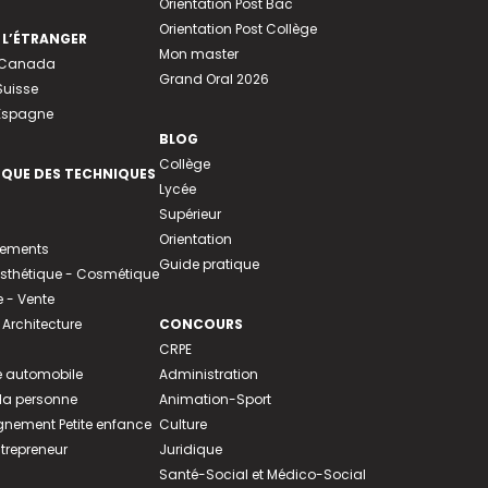
Orientation Post Bac
Orientation Post Collège
 L’ÉTRANGER
Mon master
u Canada
Grand Oral 2026
Suisse
 Espagne
BLOG
Collège
EQUE DES TECHNIQUES
Lycée
Supérieur
Orientation
tements
Guide pratique
 Esthétique - Cosmétique
- Vente
 Architecture
CONCOURS
CRPE
 automobile
Administration
 la personne
Animation-Sport
ement Petite enfance
Culture
ntrepreneur
Juridique
Santé-Social et Médico-Social