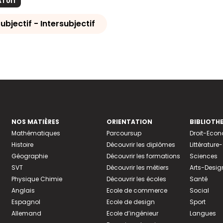
ATUIT
ubjectif - Intersubjectif
NOS MATIÈRES
ORIENTATION
BIBLIOTH
Mathématiques
Parcoursup
Droit-Eco
Histoire
Découvrir les diplômes
Littératur
Géographie
Découvrir les formations
Sciences
SVT
Découvrir les métiers
Arts-Desig
Physique Chimie
Découvrir les écoles
Santé
Anglais
Ecole de commerce
Social
Espagnol
Ecole de design
Sport
Allemand
Ecole d’ingénieur
Langues