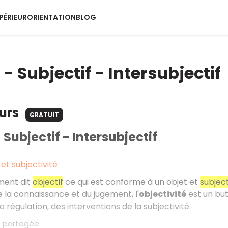
PÉRIEUR
ORIENTATION
BLOG
 - Subjectif - Intersubjectif
ours
GRATUIT
 Subjectif - Intersubjectif
 et subjectivité
ment dit
objectif
ce qui est conforme à un objet et
subject
 la connaissance et du jugement, l'
objectivité
est un but,
a régulation, des interventions de la subjectivité.
té partagée