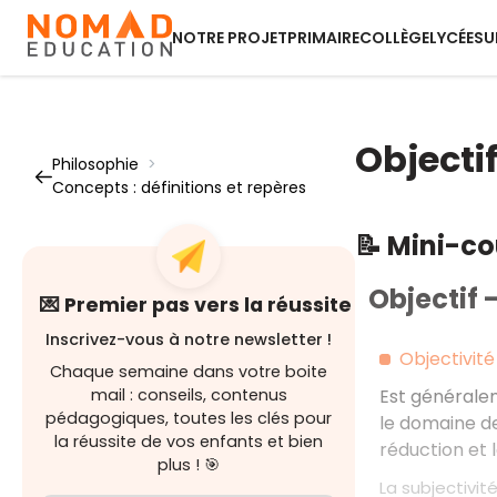
NOTRE PROJET
PRIMAIRE
COLLÈGE
LYCÉE
SU
Objectif
Philosophie
>
Concepts : définitions et repères
📝 Mini-c
Objectif -
💌 Premier pas vers la réussite
Inscrivez-vous à notre newsletter !
Objectivité
Chaque semaine dans votre boite
mail : conseils, contenus
Est générale
pédagogiques, toutes les clés pour
le domaine de
la réussite de vos enfants et bien
réduction et l
plus ! 🎯
La subjectivi