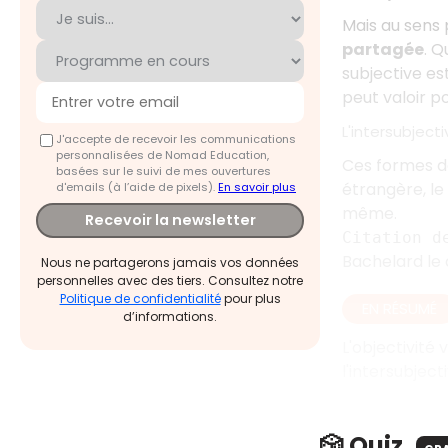
Mais au sens 
partagée
. Q
subjective es
peut valoir po
L'intersubject
J'accepte de recevoir les communications
personnalisées de Nomad Education,
Ces formes de
basées sur le suivi de mes ouvertures
étrangère, le 
d'emails (à l’aide de pixels).
En savoir plus
même.
Recevoir la newsletter
Citation d
Bachelard le di
Nous ne partagerons jamais vos données
personnelles avec des tiers. Consultez notre
Politique de confidentialité
pour plus
EN RÉSUMÉ
d’informations.
L'objectivité 
l'intersubject
🎲 Quiz