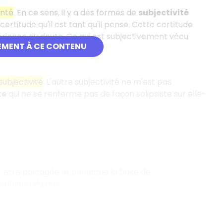
enté
. En ce sens, il y a des formes de
subjectivité
 certitude qu'il est tant qu'il pense. Cette certitude
périence du doute. Ce qui est subjectivement vécu
EMENT À CE CONTENU
subjectivité
. L'autre subjectivité ne m'est pas
te
qui ne se renferme pas de façon solipsiste sur elle-
peut être partagée et constitue la base de
stitution du moi.