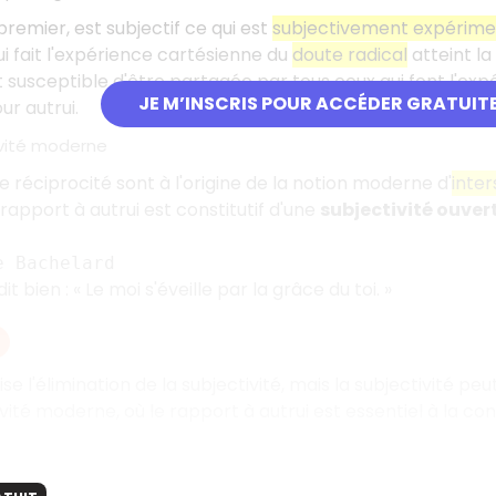
premier, est subjectif ce qui est
subjectivement expérim
ui fait l'expérience cartésienne du
doute radical
atteint la
t susceptible d'être partagée par tous ceux qui font l'ex
JE M’INSCRIS POUR ACCÉDER GRATUIT
ur autrui.
ivité moderne
 réciprocité sont à l'origine de la notion moderne d'
inter
rapport à autrui est constitutif d'une
subjectivité ouver
e Bachelard
t bien : « Le moi s'éveille par la grâce du toi. »
vise l'élimination de la subjectivité, mais la subjectivité 
ivité moderne, où le rapport à autrui est essentiel à la con