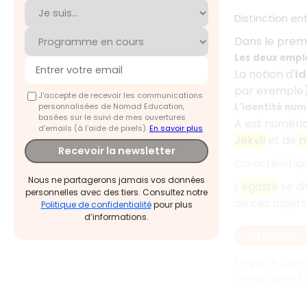
Distinction en
Dans le premi
Les deux emplo
La notion d'
id
par exemple),
J'accepte de recevoir les communications
personnalisées de Nomad Education,
L'identité num
basées sur le suivi de mes ouvertures
A est numériq
d'emails (à l’aide de pixels).
En savoir plus
Jekyll
et de
m
Recevoir la newsletter
Caractéristiqu
Nous ne partagerons jamais vos données
L'
égalité
se di
personnelles avec des tiers. Consultez notre
de ces objet
Politique de confidentialité
pour plus
d’informations.
EN RÉSUMÉ
L'égalité conc
semblables) o