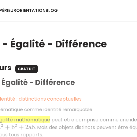
PÉRIEUR
ORIENTATION
BLOG
 - Égalité - Différence
ours
GRATUIT
- Égalité - Différence
identité : distinctions conceptuelles
thématique comme identité remarquable
galité mathématique
peut être comprise comme une ident
. Mais des objets distincts peuvent être é
b
2
+
2
a
b
ous tous rapports.