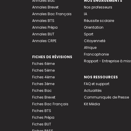
Annales Bac
NOS ENGAGEMENTS
Annales Brevet
Nos professeurs
Annales Bac Français
IA
Annales BTS
Réussite scolaire
Annales Prépa
Orientation
Annales BUT
Sport
Annales CRPE
Citoyenneté
Afrique
Francophonie
FICHES DE RÉVISIONS
Rapport - Entreprise à mis
Fiches 6ème
Fiches 5ème
Fiches 4ème
NOS RESSOURCES
Fiches 3ème
FAQ et support
Fiches Bac
Actualités
Fiches Brevet
Communiqués de Presse
Fiches Bac Français
Kit Média
Fiches BTS
Fiches Prépa
Fiches BUT
Fiches PASS