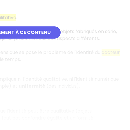
litative
.
tive
d'objets distincts (des objets fabriqués en série,
EMENT À CE CONTENU
qui se présente sous des aspects différents.
sens que se pose le problème de l'identité du
docteur
 le temps.
plique ni l'identité qualitative, ni l'identité numérique
mple) et
uniformité
(des individus).
e l'identité peut être qualitative (objets
 faut pas confondre égalité et uniformité.