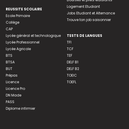
Logement Etudiant
REUSSITE SCOLAIRE
Jobs Etudiant et Alternance
Ecole Primaire
Trouve ton job saisonnier
Collège
CAP
Lycée général et technologique
TESTS DE LANGUES
Lycée Professionnel
TFI
Lycée Agricole
TCF
BTS
TEF
BTSA
DELF B1
BUT
DELF B2
Prépas
TOEIC
Licence
TOEFL
Licence Pro
DN Made
PASS
Diplome infirmier