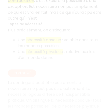
contradiction
, c'est exclure la possibilité d'une
exception. Est nécessaire non pas simplement
ce qui est vrai en fait, mais ce qui n'aurait pu être
autre qu'il n'est.
Types de nécessité
Plus précisément, on distinguera :
Une
nécessité absolue
: valable dans tous
les mondes possibles
Une
nécessité physique
: relative aux lois
d'un monde donné
EN RÉSUMÉ
Le contingent peut être autrement, le
nécessaire ne peut pas être autrement. La
nécessité logique diffère de l'indispensable
pratique. On distingue la nécessité absolue (tous
les mondes possibles) de la nécessité physique