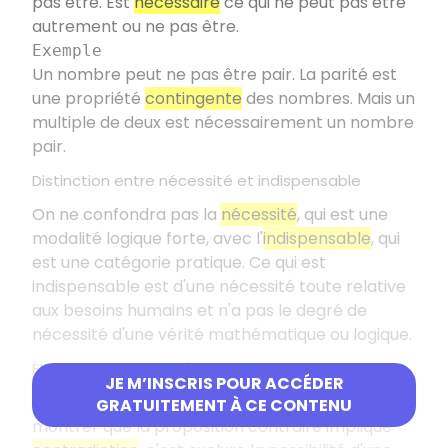
pas être. Est
nécessaire
ce qui ne peut pas être
autrement ou ne pas être.
Exemple
Un nombre peut ne pas être pair. La parité est
une propriété
contingente
des nombres. Mais un
multiple de deux est nécessairement un nombre
pair.
Distinction entre nécessité et indispensable
On ne confondra pas la
nécessité
, qui est une
modalité logique forte, avec l'
indispensable
, qui
est une catégorie pratique. Ce qui est
indispensable est d'une nécessité toute relative
aux besoins humains et n'a pas le degré de
nécessité d'une vérité mathématique ou logique.
Établir la nécessité d'une proposition
JE M’INSCRIS POUR ACCÉDER
Établir la nécessité d'une proposition, c'est
GRATUITEMENT À CE CONTENU
montrer que la proposition contraire implique