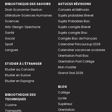
BIBLIOTHEQUE DES SAVOIRS
ASTUCES RÉVISIONS
Droit-Economie-Gestion
Conseils et Méthodo
Littérature-Sciences Humaines
Sujets probables Brevet
Sciences
Sujets Probables Bac
Arts-Design-Spectacle
Sujets corrigés Brevet
Santé
Sujets corrigés Bac
Social
Corrigés Bac de Français
Sport
Calendrier Parcoursup 2026
Langues
Calendrier vacances scolaires
Orientation Post Bac
Orientation Post Collège
ETUDIER À L’ÉTRANGER
Mon master
Etudier au Canada
Grand Oral 2026
Etudier en Suisse
Etudier en Espagne
BLOG
Collège
BIBLIOTHEQUE DES
Lycée
TECHNIQUES
Supérieur
Cuisine
Orientation
Transports