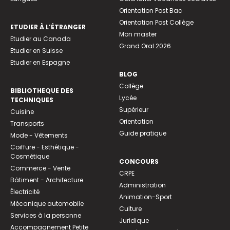
Orientation Post Bac
Orientation Post Collège
ETUDIER À L’ÉTRANGER
Mon master
Etudier au Canada
Grand Oral 2026
Etudier en Suisse
Etudier en Espagne
BLOG
Collège
BIBLIOTHEQUE DES
Lycée
TECHNIQUES
Supérieur
Cuisine
Orientation
Transports
Guide pratique
Mode - Vêtements
Coiffure - Esthétique -
Cosmétique
CONCOURS
Commerce - Vente
CRPE
Bâtiment - Architecture
Administration
Électricité
Animation-Sport
Mécanique automobile
Culture
Services à la personne
Juridique
Accompagnement Petite