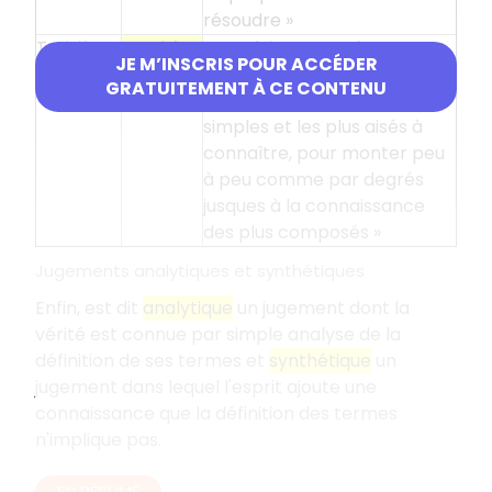
résoudre »
Troisième
Synthèse
« conduire par ordre mes
JE M’INSCRIS POUR ACCÉDER
règle
pensées, en commençant
GRATUITEMENT À CE CONTENU
par les objets les plus
simples et les plus aisés à
connaître, pour monter peu
à peu comme par degrés
jusques à la connaissance
des plus composés »
Jugements analytiques et synthétiques
Enfin, est dit
analytique
un jugement dont la
vérité est connue par simple analyse de la
définition de ses termes et
synthétique
un
jugement dans lequel l'esprit ajoute une
connaissance que la définition des termes
n'implique pas.
EN RÉSUMÉ