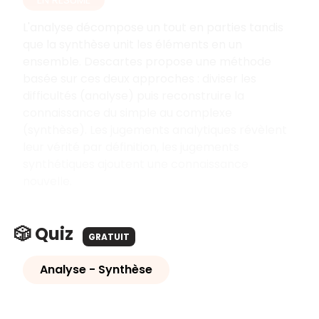
L'analyse décompose un tout en parties tandis
que la synthèse unit les éléments en un
ensemble. Descartes propose une méthode
basée sur ces deux approches : diviser les
difficultés (analyse) puis reconstruire la
connaissance du simple au complexe
(synthèse). Les jugements analytiques révèlent
leur vérité par définition, les jugements
synthétiques ajoutent une connaissance
nouvelle.
🎲 Quiz
GRATUIT
Analyse - Synthèse