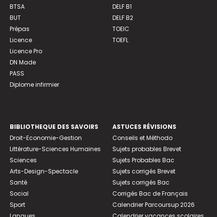
BTSA
DELF B1
BUT
DELF B2
Prépas
TOEIC
Licence
TOEFL
Licence Pro
DN Made
PASS
Diplome infirmier
BIBLIOTHEQUE DES SAVOIRS
ASTUCES RÉVISIONS
Droit-Economie-Gestion
Conseils et Méthodo
Littérature-Sciences Humaines
Sujets probables Brevet
Sciences
Sujets Probables Bac
Arts-Design-Spectacle
Sujets corrigés Brevet
Santé
Sujets corrigés Bac
Social
Corrigés Bac de Français
Sport
Calendrier Parcoursup 2026
Langues
Calendrier vacances scolaires