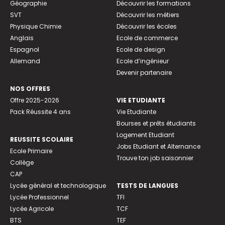
Géographie
Découvrir les formations
SVT
Découvrir les métiers
Physique Chimie
Découvrir les écoles
Anglais
Ecole de commerce
Espagnol
Ecole de design
Allemand
Ecole d’ingénieur
Devenir partenaire
NOS OFFRES
Offre 2025-2026
VIE ETUDIANTE
Pack Réussite 4 ans
Vie Etudiante
Bourses et prêts étudiants
Logement Etudiant
REUSSITE SCOLAIRE
Jobs Etudiant et Alternance
Ecole Primaire
Trouve ton job saisonnier
Collège
CAP
Lycée général et technologique
TESTS DE LANGUES
Lycée Professionnel
TFI
Lycée Agricole
TCF
BTS
TEF