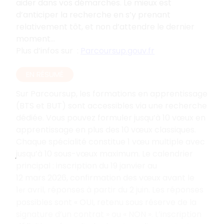
aider dans vos démarches. Le mieux est
d’anticiper la recherche en s’y prenant
relativement tôt, et non d’attendre le dernier
moment...
Plus d’infos sur
:
Parcoursup.gouv.fr
EN RÉSUMÉ
Sur Parcoursup, les formations en apprentissage
(BTS et BUT) sont accessibles via une recherche
dédiée. Vous pouvez formuler jusqu’à 10 vœux en
apprentissage en plus des 10
vœux classiques.
Chaque spécialité constitue 1
vœu multiple avec
jusqu’à 10
sous-vœux maximum. Le calendrier
principal
: inscription du 19
janvier au
12
mars
2026, confirmation des vœux avant le
1
avril, réponses à partir du 2
juin. Les réponses
er
possibles sont «
OUI, retenu sous réserve de la
signature d’un contrat
» ou «
NON
». L’inscription