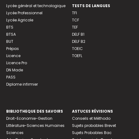
Lycée général et technologique
TESTS DE LANGUES
Lycée Professionnel
TFI
Lycée Agricole
TCF
BTS
TEF
BTSA
DELF B1
BUT
DELF B2
Prépas
TOEIC
Licence
TOEFL
Licence Pro
DN Made
PASS
Diplome infirmier
BIBLIOTHEQUE DES SAVOIRS
ASTUCES RÉVISIONS
Droit-Economie-Gestion
Conseils et Méthodo
Littérature-Sciences Humaines
Sujets probables Brevet
Sciences
Sujets Probables Bac