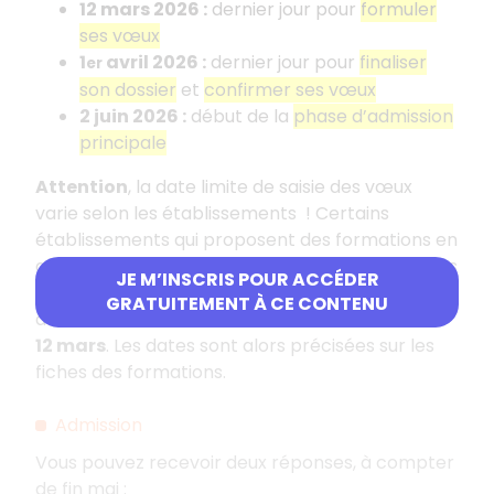
12 mars 2026
:
dernier jour pour
formuler
ses vœux
1
avril 2026
:
dernier jour pour
finaliser
er
son dossier
et
confirmer ses vœux
2 juin 2026
:
début de la
phase d’admission
principale
Attention
, la date limite de saisie des vœux
varie selon les établissements
! Certains
établissements qui proposent des formations en
apprentissage ont la possibilité de recruter leurs
JE M’INSCRIS POUR ACCÉDER
étudiants-apprentis un peu plus tard et
GRATUITEMENT À CE CONTENU
autorisent donc la saisie des vœux
au-delà du
12
mars
. Les dates sont alors précisées sur les
fiches des formations.
Admission
Vous pouvez recevoir deux réponses, à compter
de fin mai
: