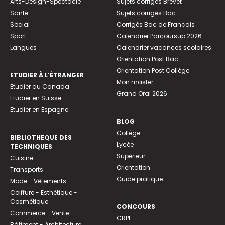
Arts-Design-Spectacle
Sujets corrigés Brevet
Santé
Sujets corrigés Bac
Social
Corrigés Bac de Français
Sport
Calendrier Parcoursup 2026
Langues
Calendrier vacances scolaires
Orientation Post Bac
Orientation Post Collège
ETUDIER À L’ÉTRANGER
Mon master
Etudier au Canada
Grand Oral 2026
Etudier en Suisse
Etudier en Espagne
BLOG
Collège
BIBLIOTHEQUE DES
Lycée
TECHNIQUES
Supérieur
Cuisine
Orientation
Transports
Guide pratique
Mode - Vêtements
Coiffure - Esthétique -
Cosmétique
CONCOURS
Commerce - Vente
CRPE
Bâtiment - Architecture