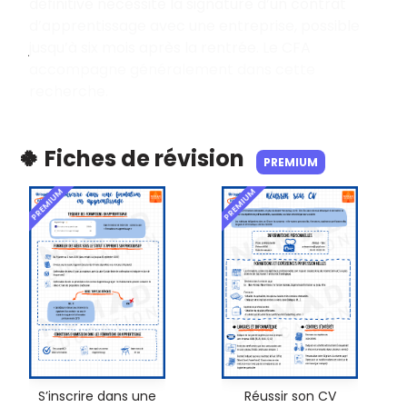
définitive nécessite la signature d’un contrat
d’apprentissage avec une entreprise, possible
jusqu’à six mois après la rentrée. Le CFA
accompagne généralement dans cette
recherche.
🍀 Fiches de révision
PREMIUM
PREMIUM
PREMIUM
S’inscrire dans une
Réussir son CV