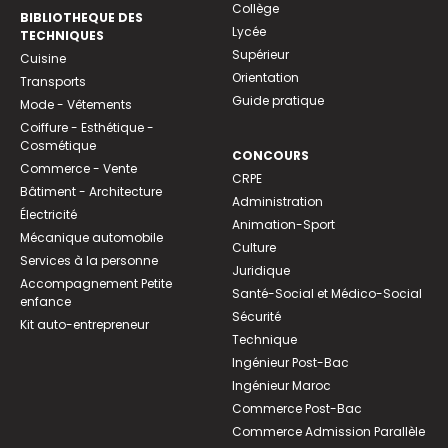
Collège
BIBLIOTHEQUE DES
Lycée
TECHNIQUES
Supérieur
Cuisine
Orientation
Transports
Guide pratique
Mode - Vêtements
Coiffure - Esthétique -
Cosmétique
CONCOURS
Commerce - Vente
CRPE
Bâtiment - Architecture
Administration
Électricité
Animation-Sport
Mécanique automobile
Culture
Services à la personne
Juridique
Accompagnement Petite
Santé-Social et Médico-Social
enfance
Sécurité
Kit auto-entrepreneur
Technique
Ingénieur Post-Bac
Ingénieur Maroc
Commerce Post-Bac
Commerce Admission Parallèle