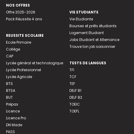
NOS OFFRES
Offre 2025-2026
VIE ETUDIANTE
Pack Réussite 4 ans
Vie Etudiante
Bourses et prêts étudiants
Logement Etudiant
REUSSITE SCOLAIRE
Jobs Etudiant et Alternance
Ecole Primaire
Trouve ton job saisonnier
Collège
CAP
Lycée général et technologique
TESTS DE LANGUES
Lycée Professionnel
TFI
Lycée Agricole
TCF
BTS
TEF
BTSA
DELF B1
BUT
DELF B2
Prépas
TOEIC
Licence
TOEFL
Licence Pro
DN Made
PASS