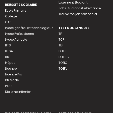
Logement Etudiant
REUSSITE SCOLAIRE
Jobs Etudiant et Alternance
Ecole Primaire
Trouve ton job saisonnier
Collège
CAP
Lycée général et technologique
TESTS DE LANGUES
Lycée Professionnel
TFI
Lycée Agricole
TCF
BTS
TEF
BTSA
DELF B1
BUT
DELF B2
Prépas
TOEIC
Licence
TOEFL
Licence Pro
DN Made
PASS
Diplome infirmier