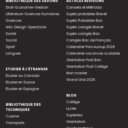
BIBLIOTHEQUE DES SAVOIRS
ASTUCES RÉVISIONS
Droit-Economie-Gestion
Conseils et Méthodo
Littérature-Sciences Humaines
Sujets probables Brevet
Sciences
Sujets Probables Bac
Arts-Design-Spectacle
Sujets corrigés Brevet
Santé
Sujets corrigés Bac
Social
Corrigés Bac de Français
Sport
Calendrier Parcoursup 2026
Langues
Calendrier vacances scolaires
Orientation Post Bac
Orientation Post Collège
ETUDIER À L’ÉTRANGER
Mon master
Etudier au Canada
Grand Oral 2026
Etudier en Suisse
Etudier en Espagne
BLOG
Collège
BIBLIOTHEQUE DES
Lycée
TECHNIQUES
Supérieur
Cuisine
Orientation
Transports