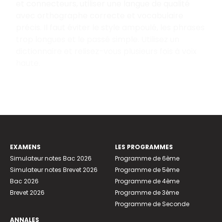
et connecteurs, utiliser une langue de qualité
avec orthographe correcte et vocabulaire
précis. Il faut éviter le style ampoulé, les phrases
trop longues et le passé simple. Utilisez un
dictionnaire et relisez-vous plusieurs fois à voix
haute.
EXAMENS
LES PROGRAMMES
Simulateur notes Bac 2026
Programme de 6ème
Simulateur notes Brevet 2026
Programme de 5ème
Bac 2026
Programme de 4ème
Brevet 2026
Programme de 3ème
Programme de Seconde
ANNALES