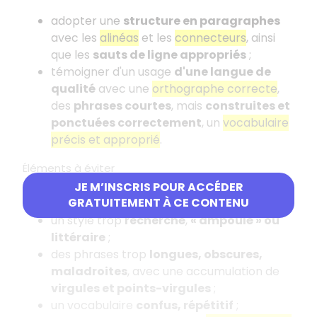
adopter une
structure en paragraphes
avec les
alinéas
et les
connecteurs
, ainsi
que les
sauts de ligne appropriés
;
témoigner d'un usage
d'une langue de
qualité
avec une
orthographe correcte
,
des
phrases courtes
, mais
construites et
ponctuées correctement
, un
vocabulaire
précis et approprié
.
Éléments à éviter
JE M’INSCRIS POUR ACCÉDER
Il faut donc
éviter
:
GRATUITEMENT À CE CONTENU
un style trop
recherché
,
« ampoulé » ou
littéraire
;
des phrases trop
longues, obscures,
maladroites
, avec une accumulation de
virgules et points-virgules
;
un vocabulaire
confus, répétitif
;