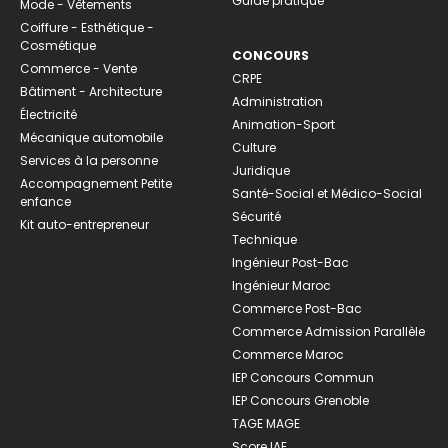
Guide pratique
Mode - Vêtements
Coiffure - Esthétique -
Cosmétique
CONCOURS
Commerce - Vente
CRPE
Bâtiment - Architecture
Administration
Électricité
Animation-Sport
Mécanique automobile
Culture
Services à la personne
Juridique
Accompagnement Petite
Santé-Social et Médico-Social
enfance
Sécurité
Kit auto-entrepreneur
Technique
Ingénieur Post-Bac
Ingénieur Maroc
Commerce Post-Bac
Commerce Admission Parallèle
Commerce Maroc
IEP Concours Commun
IEP Concours Grenoble
TAGE MAGE
Score IAE