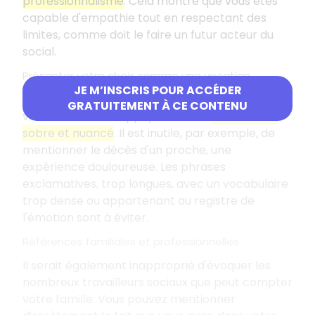
professionnalisme
. Cela montre que vous êtes
capable d'empathie tout en respectant des
limites, comme doit le faire un futur acteur du
social.
Présenter votre choix comme une vocation
JE M’INSCRIS POUR ACCÉDER
Vous pouvez présenter votre choix comme une
GRATUITEMENT À CE CONTENU
vocation en vous appuyant sur un
vocabulaire
sobre et nuancé
. Il est inutile, par exemple, de
mentionner le décès d'un proche, une
expérience douloureuse. Les phrases
exclamatives, trop longues, avec un vocabulaire
trop dense ou appartenant au registre de
l'émotion sont à éviter.
Références familiales et professionnelles
Il serait également inapproprié d'évoquer les
nombreux travailleurs sociaux que peut compter
votre famille. Vous pouvez mentionner