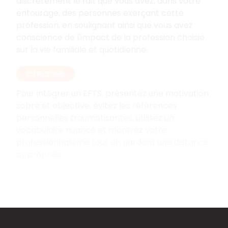
discrètement le fait que vous avez, dans votre
entourage, des personnes exerçant cette
profession, en soulignant ainsi que vous avez
conscience de l'impact de la profession choisie
sur la vie familiale et quotidienne.
EN RÉSUMÉ
Pour intégrer un EFTS, présentez une motivation
sobre et objective, évitez les références
personnelles traumatisantes, utilisez un
vocabulaire nuancé et montrez votre
professionnalisme tout en gardant une distance
appropriée.