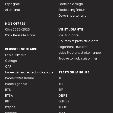
Espagnol
Ecole de design
Allemand
Ecole d’ingénieur
Devenir partenaire
NOS OFFRES
Offre 2025-2026
VIE ETUDIANTE
Pack Réussite 4 ans
Vie Etudiante
Bourses et prêts étudiants
Logement Etudiant
REUSSITE SCOLAIRE
Jobs Etudiant et Alternance
Ecole Primaire
Trouve ton job saisonnier
Collège
CAP
Lycée général et technologique
TESTS DE LANGUES
Lycée Professionnel
TFI
Lycée Agricole
TCF
BTS
TEF
BTSA
DELF B1
BUT
DELF B2
Prépas
TOEIC
Licence
TOEFL