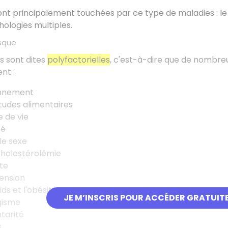
ont principalement touchées par ce type de maladies : l
hologies multiples.
isque
s sont dites
polyfactorielles
, c'est-à-dire que de nombreu
nt :
onnement
tudes alimentaires
e de vie
té
 le sexe
cholestérolémie
te
ension
ids et l'obésité
JE M’INSCRIS POUR ACCÉDER GRATUIT
gisme
tarité
s