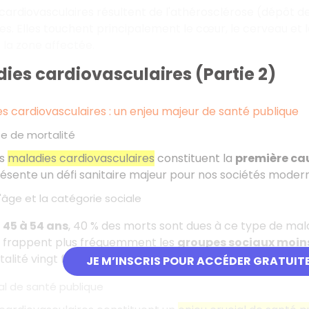
cardiovasculaires résultent de l'athérosclérose (dépôt de
les. Elles touchent principalement le cœur, le cerveau et
 la zone affectée.
ies cardiovasculaires (Partie 2)
s cardiovasculaires : un enjeu majeur de santé publique
e de mortalité
es
maladies cardiovasculaires
constituent la
première cau
résente un défi sanitaire majeur pour nos sociétés moder
'âge et la catégorie sociale
s
45 à 54 ans
, 40 % des morts sont dues à ce type de mala
frappent plus fréquemment les
groupes sociaux moins
alité vingt fois supérieure à celle des
cadres et des profe
JE M’INSCRIS POUR ACCÉDER GRATUIT
al de santé publique