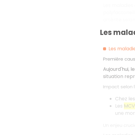
Les maladies 
polyfactoriel
artérite selon
Les malad
Les maladie
Première caus
Aujourd'hui, l
situation rep
Impact selon l
Chez le
Les
MCV
une mort
Un enjeu cruci