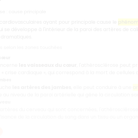
se : cause principale
cardiovasculaires ayant pour principale cause le
phénomè
i se développe à l'intérieur de la paroi des artères de ca
 dramatiques.
 selon les zones touchées
 cœur
concerne
les vaisseaux du cœur
, l'athérosclérose peut 
 « crise cardiaque », qui correspond à la mort de cellules
ambes
ouche
les artères des jambes
, elle peut conduire à une
ar
au niveau de la paroi artérielle qui gêne la circulation sa
rveau
s artères du cerveau qui sont concernées, l'athéroscléro
fisance de la circulation du sang dans un tissu ou un orga