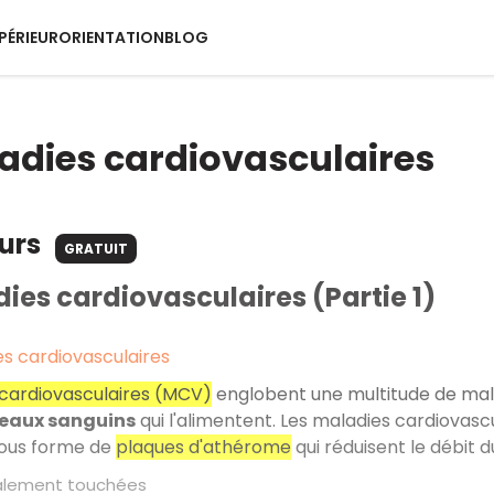
PÉRIEUR
ORIENTATION
BLOG
adies cardiovasculaires
ours
GRATUIT
ies cardiovasculaires (Partie 1)
es cardiovasculaires
cardiovasculaires (MCV)
englobent une multitude de mala
seaux sanguins
qui l'alimentent. Les maladies cardiovascu
sous forme de
plaques d'athérome
qui réduisent le débit d
palement touchées