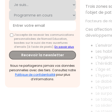
Trois zones s
l'objet de pat
Facteurs de r
Ces affection
développeme
J'accepte de recevoir les communications
personnalisées de Nomad Education,
basées sur le suivi de mes ouvertures
L'envir
d'emails (à l’aide de pixels).
En savoir plus
Les habi
Recevoir la newsletter
L'hygièn
L'hérédi
Nous ne partagerons jamais vos données
L'âge et
personnelles avec des tiers. Consultez notre
L'hyper
Politique de confidentialité
pour plus
d’informations.
Le diabè
L'hypert
Le surpo
Le taba
La séden
Le stres