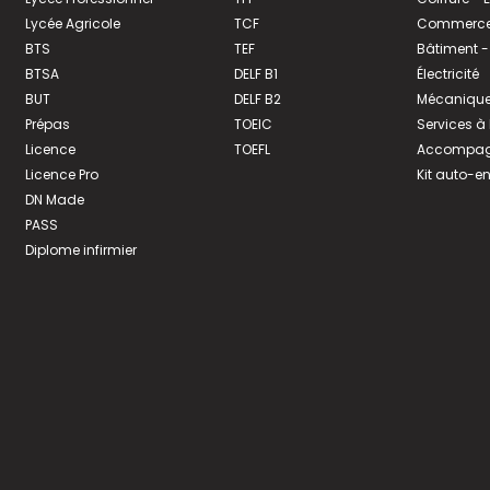
Lycée Agricole
TCF
Commerce 
BTS
TEF
Bâtiment -
BTSA
DELF B1
Électricité
BUT
DELF B2
Mécanique
Prépas
TOEIC
Services à
Licence
TOEFL
Accompagn
Licence Pro
Kit auto-e
DN Made
PASS
Diplome infirmier