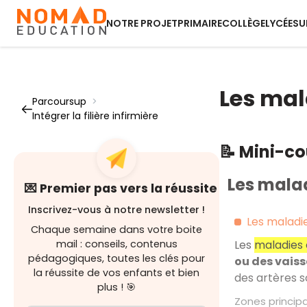
NOTRE PROJET
PRIMAIRE
COLLÈGE
LYCÉE
SU
Les mal
Parcoursup
>
Intégrer la filière infirmière
📝 Mini-c
Les malad
💌 Premier pas vers la réussite
Inscrivez-vous à notre newsletter !
Les maladi
Chaque semaine dans votre boite
mail : conseils, contenus
Les
maladies 
pédagogiques, toutes les clés pour
ou des vais
la réussite de vos enfants et bien
des artères 
plus ! 🎯
Zones princi