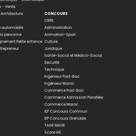
- Vente
 Architecture
CONCOURS
CRPE
 automobile
Administration
 la personne
Animation-Sport
ement Petite enfance
Culture
ntrepreneur
Juridique
Santé-Social et Médico-Social
Sécurité
Technique
Ingénieur Post-Bac
Ingénieur Maroc
Commerce Post-Bac
Commerce Admission Parallèle
Commerce Maroc
IEP Concours Commun
IEP Concours Grenoble
TAGE MAGE
Score IAE