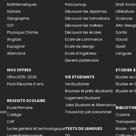
Mathématiques
Parcoursup
Droit-Eco
Histoire
Découvrir les diplômes
Littératur
Géographie
Découvrir les formations
Sciences
SVT
Découvrir les métiers
Arts-Desig
Physique Chimie
Découvrir les écoles
Santé
Anglais
Ecole de commerce
Social
Espagnol
Ecole de design
Sport
Allemand
Ecole d’ingénieur
Langues
Devenir partenaire
NOS OFFRES
ETUDIER À
Offre 2025-2026
VIE ETUDIANTE
Etudier a
Pack Réussite 4 ans
Vie Etudiante
Etudier en 
Bourses et prêts étudiants
Etudier en
Logement Etudiant
REUSSITE SCOLAIRE
Jobs Etudiant et Alternance
Ecole Primaire
BIBLIOTH
sion
Trouve ton job saisonnier
Collège
Cuisine
CAP
Transports
Lycée général et technologique
TESTS DE LANGUES
Mode - Vê
Lycée Professionnel
TFI
Coiffure -