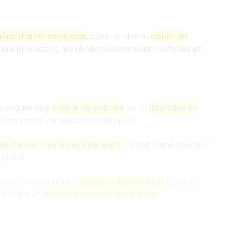
ne d'athérosclérose
, c'est-à-dire le
dépôt de
libre important, les répercussions sont multiples et
provoquer une
angine de poitrine
ou un
infarctus du
 d'une partie du muscle cardiaque).
térite des membres inférieurs
. Il s'agit d'une réaction
nguine.
se peut provoquer un
accident ischémique
, c'est-à-
ne, voire un
accident vasculaire cérébral
.