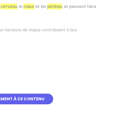
e
cerveau
, le
cœur
et les
jambes
, et peuvent faire
x facteurs de risque contribuent à leur
EMENT À CE CONTENU