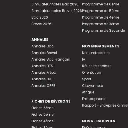
Simulateur notes Bac 2026
Programme de 6ème
Simulateur notes Brevet 2026
Programme de 5ème
Bac 2026
Programme de 4ème
Brevet 2026
Programme de 3ème
Programme de Seconde
ANNALES
Annales Bac
NOS ENGAGEMENTS
Annales Brevet
Nos professeurs
Annales Bac Français
IA
Annales BTS
Réussite scolaire
Annales Prépa
Orientation
Annales BUT
Sport
Annales CRPE
Citoyenneté
Afrique
Francophonie
FICHES DE RÉVISIONS
Rapport - Entreprise à mis
Fiches 6ème
Fiches 5ème
Fiches 4ème
NOS RESSOURCES
Fiches 3ème
FAQ et support