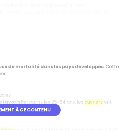
 cholestérol dans les artères) et sont
 les jambes, pouvant provoquer infarctus, AVC ou
se de mortalité dans les pays développés
. Cette
nes.
dies.
 favorisés
: parmi les 25-64 ans, les
ouvriers
ont
ssions libérales
.
EMENT À CE CONTENU