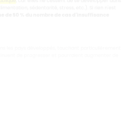
ublique
, car elles ne cessent de se développer dans
mentation, sédentarité, stress, etc.). Si rien n'est
e de 50 %
du nombre de cas d'insuffisance
ans les pays développés, touchant particulièrement
ntinuent de progresser et pourraient augmenter de