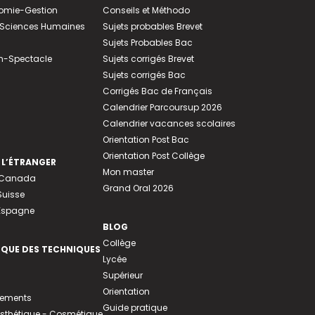
nomie-Gestion
Conseils et Méthodo
e-Sciences Humaines
Sujets probables Brevet
Sujets Probables Bac
n-Spectacle
Sujets corrigés Brevet
Sujets corrigés Bac
Corrigés Bac de Français
Calendrier Parcoursup 2026
Calendrier vacances scolaires
Orientation Post Bac
Orientation Post Collège
 L’ÉTRANGER
Mon master
u Canada
Grand Oral 2026
Suisse
 Espagne
BLOG
Collège
EQUE DES TECHNIQUES
Lycée
Supérieur
Orientation
tements
Guide pratique
 Esthétique - Cosmétique