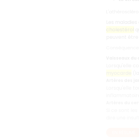
L'athéroscléro
Les maladies 
cholestérol
qu
peuvent être
Conséquences
Vaisseaux du
Lorsqu'elle 
myocarde
(la
Artères des j
Lorsqu'elle t
inflammatoire 
Artères du ce
Si ce sont le
dire une insuf
EN RÉSUMÉ