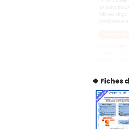
Les maladies 
les pays indus
fait, les vin
cardiaque et
EN RÉSUMÉ
Les maladies 
les groupes s
50% dans les
🍀 Fiches 
PREMIUM