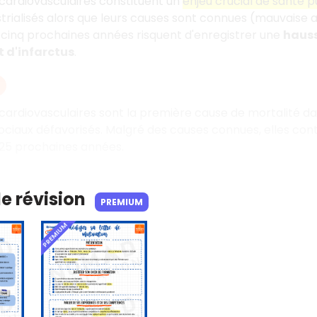
cardiovasculaires constituent un
enjeu crucial de santé p
trialisés alors que leurs causes sont connues (mauvaise ali
gt-cinq prochaines années risquent d'enregistrer une
hauss
 d'infarctus
.
cardiovasculaires sont la première cause de mortalité d
ociaux défavorisés. Malgré des causes connues, elles co
 25 prochaines années.
de révision
PREMIUM
PREMIUM