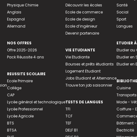
Physique Chimie
Découvrir les écoles
Santé
Anglais
Ecole de commerce
Social
Espagnol
Ecole de design
Sport
Allemand
Ecole d’ingénieur
Langues
Devenir partenaire
NOS OFFRES
ETUDIER À
Offre 2025-2026
VIE ETUDIANTE
Etudier a
Pack Réussite 4 ans
Vie Etudiante
Etudier en 
Bourses et prêts étudiants
Etudier en
Logement Etudiant
REUSSITE SCOLAIRE
Jobs Etudiant et Alternance
Ecole Primaire
BIBLIOTH
sion
Trouve ton job saisonnier
Collège
Cuisine
CAP
Transports
Lycée général et technologique
TESTS DE LANGUES
Mode - Vê
Lycée Professionnel
TFI
Coiffure -
Lycée Agricole
TCF
Commerce 
BTS
TEF
Bâtiment -
BTSA
DELF B1
Électricité