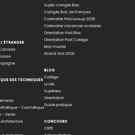
Sujets corrigés Bac
Corrigés Bac de Français
Calendrier Parcoursup 2026
Calendrier vacances scolaires
Orientation Post Bac
Orientation Post Collège
 L’ÉTRANGER
Mon master
u Canada
Grand Oral 2026
Suisse
 Espagne
BLOG
Collège
EQUE DES TECHNIQUES
Lycée
Supérieur
Orientation
tements
Guide pratique
 Esthétique - Cosmétique
- Vente
 Architecture
CONCOURS
CRPE