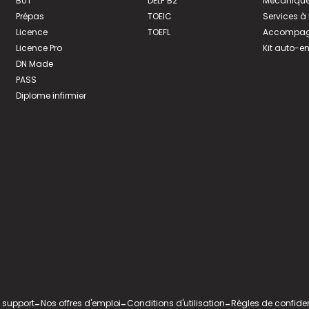
BUT
DELF B2
Mécanique
Prépas
TOEIC
Services à
Licence
TOEFL
Accompagn
Licence Pro
Kit auto-e
DN Made
PASS
Diplome infirmier
 support
-
Nos offres d'emploi
-
Conditions d'utilisation
-
Règles de confiden