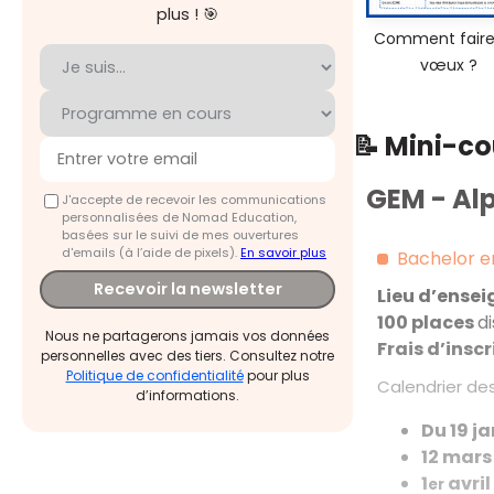
plus ! 🎯
Comment faire
vœux ?
📝 Mini-c
GEM - Alp
J'accepte de recevoir les communications
personnalisées de Nomad Education,
basées sur le suivi de mes ouvertures
d'emails (à l’aide de pixels).
En savoir plus
Bachelor 
Recevoir la newsletter
Lieu d’ense
100
places
d
Nous ne partagerons jamais vos données
Frais d’insc
personnelles avec des tiers. Consultez notre
Politique de confidentialité
pour plus
Calendrier des
d’informations.
Du 19 j
12 mars
1
avril
er