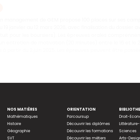
 en management de GEM propose 100
places sur ses campu
u 19
janvier au 12
mars
2026, avec finalisation du dossier av
tuit pour les boursiers). Les épreuves orales comprennent
n entretien de motivation (20
minutes) entre le 16 et le 
 partir du 2 juin 2025. Les épreuves peuvent être passées
NOS MATIÈRES
ORIENTATION
BIBLIOTH
Mathématiques
Parcoursup
Droit-Eco
Histoire
Découvrir les diplômes
Littératur
Géographie
Découvrir les formations
Sciences
SVT
Découvrir les métiers
Arts-Desig