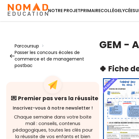
NOTRE PROJET
PRIMAIRE
COLLÈGE
LYCÉE
SU
GEM - A
Parcoursup
>
Passer les concours écoles de
commerce et de management
postbac
🍀 Fiche d
PREMIUM
💌 Premier pas vers la réussite
Inscrivez-vous à notre newsletter !
Chaque semaine dans votre boite
mail : conseils, contenus
pédagogiques, toutes les clés pour
la réussite de vos enfants et bien