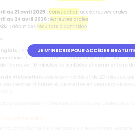
ril au 21 avril 2026
:
convocation
aux épreuves orales
ril au 24 avril 2026
:
épreuves orales
2025
:
début des
résultats d’admission
es
anglais
:
envoi d'un ensemble de textes d'anglais (choix de
JE M’INSCRIS POUR ACCÉDER GRATUIT
teur choisit l'un des textes. Le candidat est testé sur se
de l'épreuve
: 10 minutes de synthèse et commentaire du 
en de motivation
:
entretien individuel, de 20 minutes, q
, ses centres d'intérêt et de mettre en perspective son 
etc.).
 choix au candidat d'effectuer ses épreuves orales en prés
on complémentaire
nternational BBA de GEM se passe via le concours Sesame.