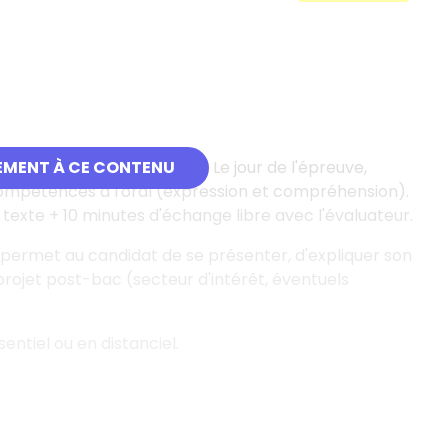
 deux textes à effectuer). Le jour de l'épreuve,
EMENT À CE CONTENU
s compétences à l'oral (expression et compréhension).
texte + 10 minutes d'échange libre avec l'évaluateur.
ui permet au candidat de se présenter, d'expliquer son
projet post-bac (secteur d'intérêt, éventuels
entiel ou en distanciel.