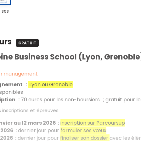
 ses
ours
GRATUIT
ine Business School (Lyon, Grenoble
en management
ignement
:
Lyon ou Grenoble
isponibles
ription
:
70
euros pour les non-boursiers
; gratuit pour l
 inscriptions et épreuves
anvier au 12 mars 2026
:
inscription sur Parcoursup
 2026
:
dernier jour pour
formuler ses vœux
 2026
:
dernier jour pour
finaliser son dossier
avec les él