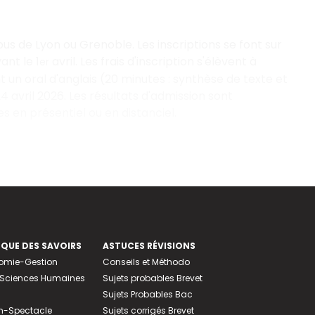
s de Lyon ou Grenoble. Les inscriptions se font sur
ant le 1
avril. Les frais d'inscription s'élèvent à
er
 un oral d'anglais (20
minutes
: synthèse de texte
et
24
avril
2026. Les résultats d'admission sont
 en présentiel ou en distanciel.
EQUE DES SAVOIRS
ASTUCES RÉVISIONS
nomie-Gestion
Conseils et Méthodo
e-Sciences Humaines
Sujets probables Brevet
Sujets Probables Bac
n-Spectacle
Sujets corrigés Brevet