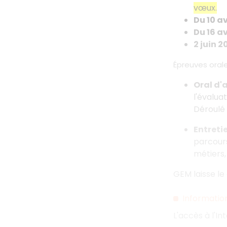
vœux.
Du 10 av
Du 16 av
2 juin 
Épreuves oral
Oral d'
l'évalua
Déroulé 
Entreti
parcours
métiers, 
GEM laisse le
Informati
L'accès à l'I