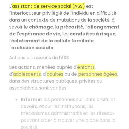
L'
assistant de service social (ASS)
est
l'interlocuteur privilégié de l'individu en difficulté
dans un contexte de mutations de la société, à
savoir le
chômage
, la
précarité
, l'
allongement
de l'espérance de vie
, les
conduites à risque
,
l'
éclatement de la cellule familiale
,
l'
exclusion sociale
.
Actions et missions de l'ASS
Ses actions, menées auprès d'
enfants
,
d'
adolescents
, d'
adultes
ou de
personnes âgées
,
dans des structures publiques, privées ou
associatives, sont variées :
Informer
les personnes sur leurs droits et
devoirs, et sur les institutions, les
mécanismes administratifs et les réseaux
pouvant aider à trouver une place dans la
société ;