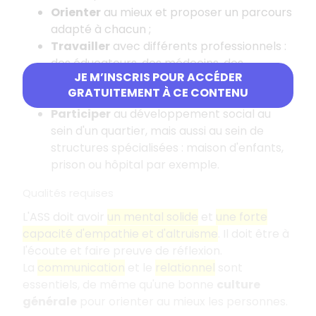
Orienter
au mieux et proposer un parcours
adapté à chacun ;
Travailler
avec différents professionnels :
des éducateurs, des médecins, des
JE M’INSCRIS POUR ACCÉDER
magistrats, des enseignants, etc., afin de
GRATUITEMENT À CE CONTENU
mettre en place l'action et le lien social ;
Participer
au développement social au
sein d'un quartier, mais aussi au sein de
structures spécialisées : maison d'enfants,
prison ou hôpital par exemple.
Qualités requises
L'ASS doit avoir
un mental solide
et
une forte
capacité d'empathie et d'altruisme
. Il doit être à
l'écoute et faire preuve de réflexion.
La
communication
et le
relationnel
sont
essentiels, de même qu'une bonne
culture
générale
pour orienter au mieux les personnes.