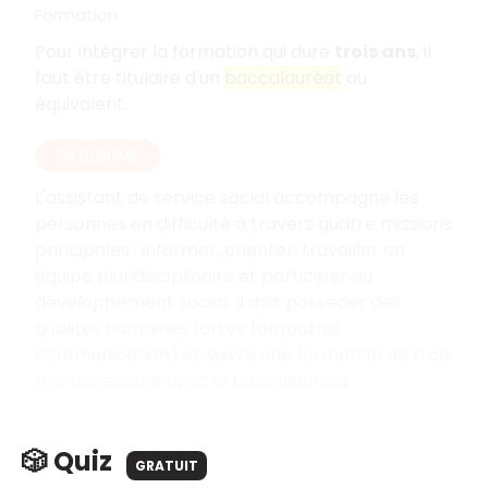
Formation
Pour intégrer la formation qui dure
trois ans
, il
faut être titulaire d'un
baccalauréat
ou
équivalent.
EN RÉSUMÉ
L'assistant de service social accompagne les
personnes en difficulté à travers quatre missions
principales : informer, orienter, travailler en
équipe pluridisciplinaire et participer au
développement social. Il doit posséder des
qualités humaines fortes (empathie,
communication) et suivre une formation de trois
ans accessible avec le baccalauréat.
🎲 Quiz
GRATUIT