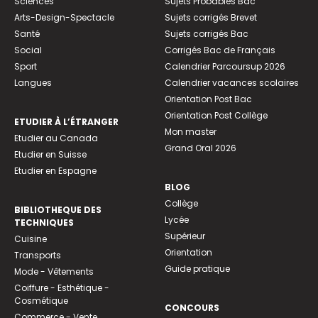
Sciences
Sujets Probables Bac
Arts-Design-Spectacle
Sujets corrigés Brevet
Santé
Sujets corrigés Bac
Social
Corrigés Bac de Français
Sport
Calendrier Parcoursup 2026
Langues
Calendrier vacances scolaires
Orientation Post Bac
Orientation Post Collège
ETUDIER À L’ÉTRANGER
Mon master
Etudier au Canada
Grand Oral 2026
Etudier en Suisse
Etudier en Espagne
BLOG
Collège
BIBLIOTHEQUE DES
Lycée
TECHNIQUES
Supérieur
Cuisine
Orientation
Transports
Guide pratique
Mode - Vêtements
Coiffure - Esthétique -
Cosmétique
CONCOURS
Commerce - Vente