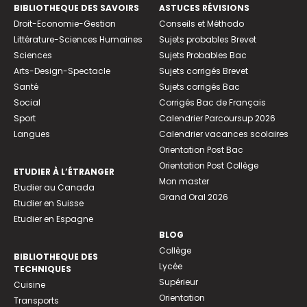
BIBLIOTHEQUE DES SAVOIRS
ASTUCES RÉVISIONS
Droit-Economie-Gestion
Conseils et Méthodo
Littérature-Sciences Humaines
Sujets probables Brevet
Sciences
Sujets Probables Bac
Arts-Design-Spectacle
Sujets corrigés Brevet
Santé
Sujets corrigés Bac
Social
Corrigés Bac de Français
Sport
Calendrier Parcoursup 2026
Langues
Calendrier vacances scolaires
Orientation Post Bac
Orientation Post Collège
ETUDIER À L’ÉTRANGER
Mon master
Etudier au Canada
Grand Oral 2026
Etudier en Suisse
Etudier en Espagne
BLOG
Collège
BIBLIOTHEQUE DES
Lycée
TECHNIQUES
Supérieur
Cuisine
Orientation
Transports