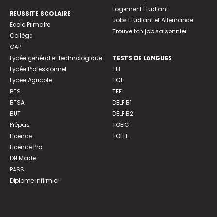
Logement Etudiant
REUSSITE SCOLAIRE
Jobs Etudiant et Alternance
Ecole Primaire
Trouve ton job saisonnier
Collège
CAP
Lycée général et technologique
TESTS DE LANGUES
Lycée Professionnel
TFI
Lycée Agricole
TCF
BTS
TEF
BTSA
DELF B1
BUT
DELF B2
Prépas
TOEIC
Licence
TOEFL
Licence Pro
DN Made
PASS
Diplome infirmier