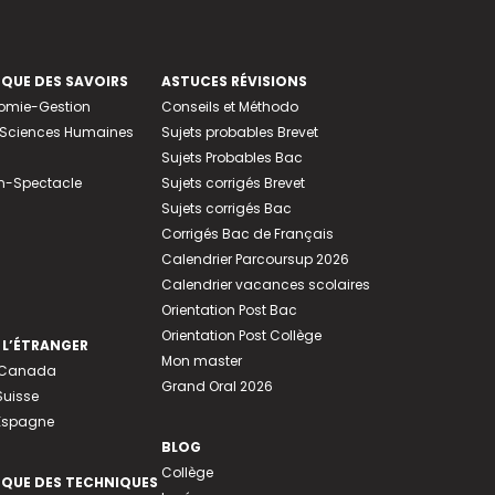
EQUE DES SAVOIRS
ASTUCES RÉVISIONS
nomie-Gestion
Conseils et Méthodo
e-Sciences Humaines
Sujets probables Brevet
Sujets Probables Bac
n-Spectacle
Sujets corrigés Brevet
Sujets corrigés Bac
Corrigés Bac de Français
Calendrier Parcoursup 2026
Calendrier vacances scolaires
Orientation Post Bac
Orientation Post Collège
 L’ÉTRANGER
Mon master
u Canada
Grand Oral 2026
Suisse
 Espagne
BLOG
Collège
EQUE DES TECHNIQUES