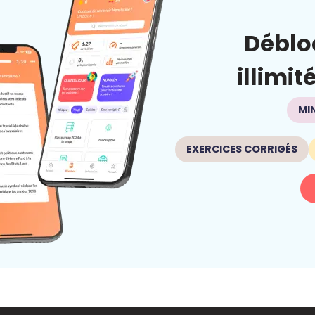
Déblo
illimit
MI
EXERCICES CORRIGÉS