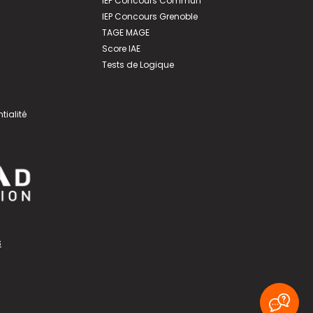
IEP Concours Commun
IEP Concours Grenoble
TAGE MAGE
Score IAE
Tests de Logique
tialité
s