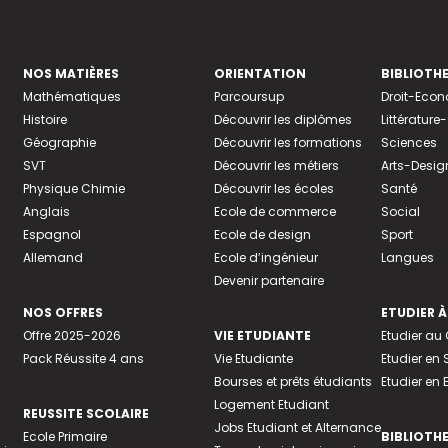
NOS MATIÈRES
ORIENTATION
BIBLIOTH
Mathématiques
Parcoursup
Droit-Eco
Histoire
Découvrir les diplômes
Littératur
Géographie
Découvrir les formations
Sciences
SVT
Découvrir les métiers
Arts-Desig
Physique Chimie
Découvrir les écoles
Santé
Anglais
Ecole de commerce
Social
Espagnol
Ecole de design
Sport
Allemand
Ecole d’ingénieur
Langues
Devenir partenaire
NOS OFFRES
ETUDIER À
Offre 2025-2026
VIE ETUDIANTE
Etudier a
Pack Réussite 4 ans
Vie Etudiante
Etudier en 
Bourses et prêts étudiants
Etudier en
Logement Etudiant
REUSSITE SCOLAIRE
Jobs Etudiant et Alternance
Ecole Primaire
BIBLIOTH