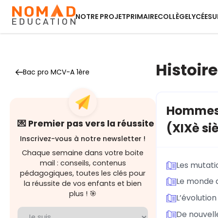
NOTRE PROJET
PRIMAIRE
COLLÈGE
LYCÉE
SU
Histoire
Bac pro MCV-A 1ère
Hommes e
💌 Premier pas vers la réussite
(XIXè siè
Inscrivez-vous à notre newsletter !
Chaque semaine dans votre boite
mail : conseils, contenus
Les mutati
pédagogiques, toutes les clés pour
Le monde de
la réussite de vos enfants et bien
plus ! 🎯
L’évolutio
De nouvell