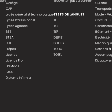
sion
Trouve ton job saisonnier
Collège
Cuisine
CAP
Transports
Lycée général et technologique
TESTS DE LANGUES
Mode - Vê
Lycée Professionnel
TFI
Coiffure -
Lycée Agricole
TCF
Commerce 
BTS
TEF
Bâtiment -
BTSA
DELF B1
Électricité
BUT
DELF B2
Mécanique
Prépas
TOEIC
Services à
Licence
TOEFL
Accompagn
Licence Pro
Kit auto-e
DN Made
PASS
Diplome infirmier