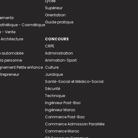
Lycée
Supérieur
Orientation
tements
Guide pratique
 Esthétique - Cosmétique
- Vente
 Architecture
CONCOURS
CRPE
 automobile
Administration
 la personne
Animation-Sport
ement Petite enfance
Culture
ntrepreneur
Juridique
Santé-Social et Médico-Social
Sécurité
Technique
Ingénieur Post-Bac
Ingénieur Maroc
Commerce Post-Bac
Commerce Admission Parallèle
Commerce Maroc