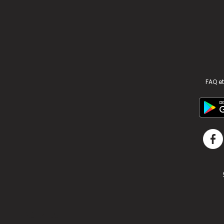
FAQ et
v2.311.4 US