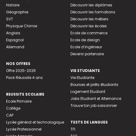
Histoire
Découvrir les diplômes
Géographie
Découvrir les formations
SVT
Découvrir les métiers
Physique Chimie
Découvrir les écoles
Anglais
Ecole de commerce
Espagnol
Ecole de design
Allemand
Ecole d’ingénieur
Devenir partenaire
NOS OFFRES
Offre 2025-2026
VIE ETUDIANTE
Pack Réussite 4 ans
Vie Etudiante
Bourses et prêts étudiants
Logement Etudiant
REUSSITE SCOLAIRE
Jobs Etudiant et Alternance
Ecole Primaire
Trouve ton job saisonnier
Collège
CAP
Lycée général et technologique
TESTS DE LANGUES
Lycée Professionnel
TFI