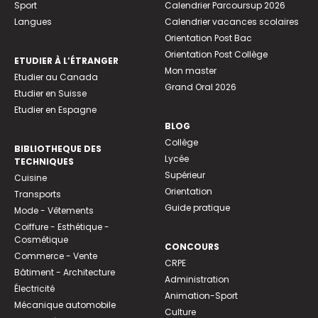
Sport
Calendrier Parcoursup 2026
Langues
Calendrier vacances scolaires
Orientation Post Bac
Orientation Post Collège
ETUDIER À L’ÉTRANGER
Mon master
Etudier au Canada
Grand Oral 2026
Etudier en Suisse
Etudier en Espagne
BLOG
Collège
BIBLIOTHEQUE DES
Lycée
TECHNIQUES
Supérieur
Cuisine
Orientation
Transports
Guide pratique
Mode - Vêtements
Coiffure - Esthétique -
Cosmétique
CONCOURS
Commerce - Vente
CRPE
Bâtiment - Architecture
Administration
Électricité
Animation-Sport
Mécanique automobile
Culture