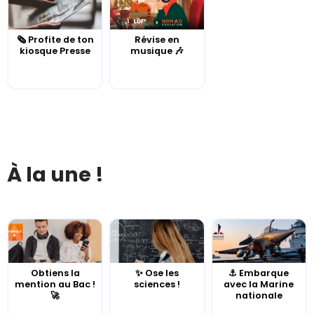
🗞️ Profite de ton
Révise en
kiosque Presse
musique 🎶
À la une !
Obtiens la
✨ Ose les
⚓️ Embarque
mention au Bac !
sciences !
avec la Marine
🚀
nationale