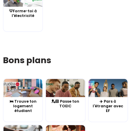
💡Forme-toi à
l'électricité
Bons plans
🛌 Trouve ton
💂🏻 Passe ton
✈️ Pars à
logement
TOEIC
l'étranger avec
étudiant
EF