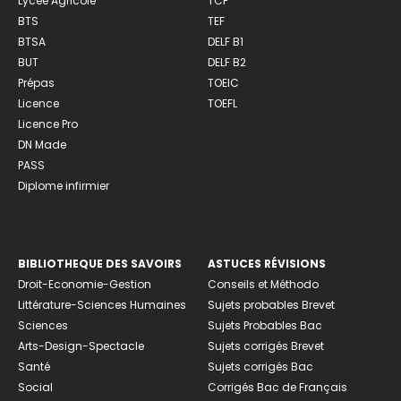
Lycée Agricole
TCF
BTS
TEF
BTSA
DELF B1
BUT
DELF B2
Prépas
TOEIC
Licence
TOEFL
Licence Pro
DN Made
PASS
Diplome infirmier
BIBLIOTHEQUE DES SAVOIRS
ASTUCES RÉVISIONS
Droit-Economie-Gestion
Conseils et Méthodo
Littérature-Sciences Humaines
Sujets probables Brevet
Sciences
Sujets Probables Bac
Arts-Design-Spectacle
Sujets corrigés Brevet
Santé
Sujets corrigés Bac
Social
Corrigés Bac de Français