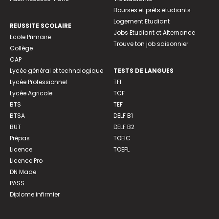
Bourses et prêts étudiants
Logement Etudiant
REUSSITE SCOLAIRE
Jobs Etudiant et Alternance
Ecole Primaire
Trouve ton job saisonnier
Collège
CAP
Lycée général et technologique
TESTS DE LANGUES
Lycée Professionnel
TFI
Lycée Agricole
TCF
BTS
TEF
BTSA
DELF B1
BUT
DELF B2
Prépas
TOEIC
Licence
TOEFL
Licence Pro
DN Made
PASS
Diplome infirmier