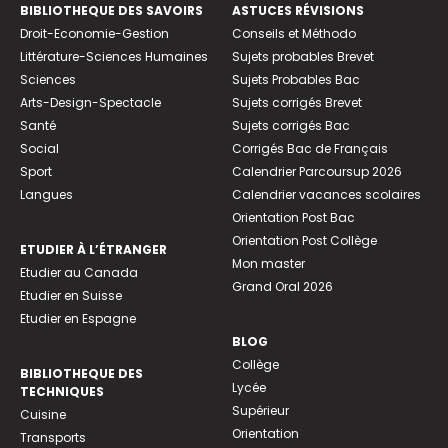
BIBLIOTHEQUE DES SAVOIRS
ASTUCES RÉVISIONS
Droit-Economie-Gestion
Conseils et Méthodo
Littérature-Sciences Humaines
Sujets probables Brevet
Sciences
Sujets Probables Bac
Arts-Design-Spectacle
Sujets corrigés Brevet
Santé
Sujets corrigés Bac
Social
Corrigés Bac de Français
Sport
Calendrier Parcoursup 2026
Langues
Calendrier vacances scolaires
Orientation Post Bac
Orientation Post Collège
ETUDIER À L’ÉTRANGER
Mon master
Etudier au Canada
Grand Oral 2026
Etudier en Suisse
Etudier en Espagne
BLOG
Collège
BIBLIOTHEQUE DES
Lycée
TECHNIQUES
Supérieur
Cuisine
Orientation
Transports