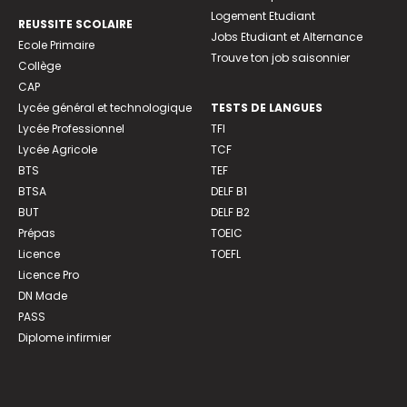
Logement Etudiant
REUSSITE SCOLAIRE
Jobs Etudiant et Alternance
Ecole Primaire
Trouve ton job saisonnier
Collège
CAP
Lycée général et technologique
TESTS DE LANGUES
Lycée Professionnel
TFI
Lycée Agricole
TCF
BTS
TEF
BTSA
DELF B1
BUT
DELF B2
Prépas
TOEIC
Licence
TOEFL
Licence Pro
DN Made
PASS
Diplome infirmier