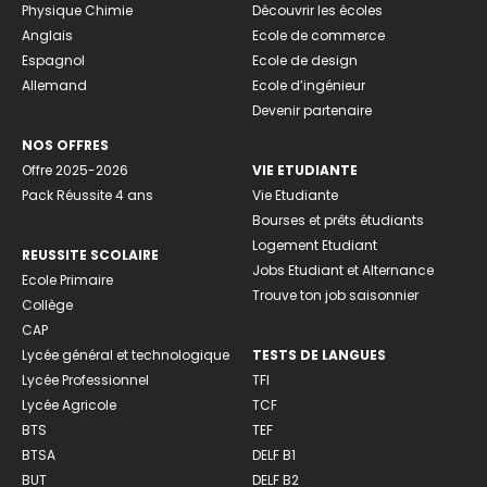
Physique Chimie
Découvrir les écoles
Anglais
Ecole de commerce
Espagnol
Ecole de design
Allemand
Ecole d’ingénieur
Devenir partenaire
NOS OFFRES
Offre 2025-2026
VIE ETUDIANTE
Pack Réussite 4 ans
Vie Etudiante
Bourses et prêts étudiants
Logement Etudiant
REUSSITE SCOLAIRE
Jobs Etudiant et Alternance
Ecole Primaire
Trouve ton job saisonnier
Collège
CAP
Lycée général et technologique
TESTS DE LANGUES
Lycée Professionnel
TFI
Lycée Agricole
TCF
BTS
TEF
BTSA
DELF B1
BUT
DELF B2