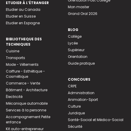
Orientation Post Collège
ETUDIER À L’ÉTRANGER
Mon master
Etudier au Canada
Grand Oral 2026
Etudier en Suisse
Etudier en Espagne
BLOG
Collège
BIBLIOTHEQUE DES
Lycée
TECHNIQUES
Supérieur
Cuisine
Orientation
Transports
Guide pratique
Mode - Vêtements
Coiffure - Esthétique -
Cosmétique
CONCOURS
Commerce - Vente
CRPE
Bâtiment - Architecture
Administration
Électricité
Animation-Sport
Mécanique automobile
Culture
Services à la personne
Juridique
Accompagnement Petite
Santé-Social et Médico-Social
enfance
Sécurité
Kit auto-entrepreneur