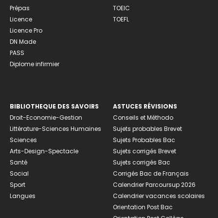
Prépas
TOEIC
Licence
TOEFL
Licence Pro
DN Made
PASS
Diplome infirmier
BIBLIOTHEQUE DES SAVOIRS
ASTUCES RÉVISIONS
Droit-Economie-Gestion
Conseils et Méthodo
Littérature-Sciences Humaines
Sujets probables Brevet
Sciences
Sujets Probables Bac
Arts-Design-Spectacle
Sujets corrigés Brevet
Santé
Sujets corrigés Bac
Social
Corrigés Bac de Français
Sport
Calendrier Parcoursup 2026
Langues
Calendrier vacances scolaires
Orientation Post Bac