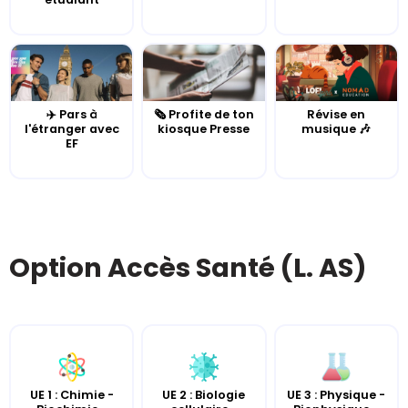
✈️ Pars à
🗞️ Profite de ton
Révise en
l'étranger avec
kiosque Presse
musique 🎶
EF
Option Accès Santé (L. AS)
UE 2 : Biologie
UE 3 : Physique -
UE 1 : Chimie -