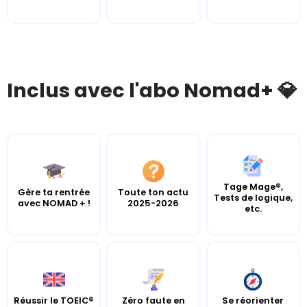
Inclus avec l'abo Nomad+ 💎
Tage Mage®,
Gère ta rentrée
Toute ton actu
Tests de logique,
avec NOMAD + !
2025-2026
etc.
Réussir le TOEIC®
Zéro faute en
Se réorienter