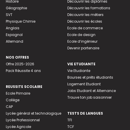
Histoire
Découvrir les diplômes
Géographie
Découvrir les formations
SVT
Découvrir les métiers
Physique Chimie
Découvrir les écoles
Anglais
Ecole de commerce
Espagnol
Ecole de design
Allemand
Ecole d’ingénieur
Devenir partenaire
NOS OFFRES
Offre 2025-2026
VIE ETUDIANTE
Pack Réussite 4 ans
Vie Etudiante
Bourses et prêts étudiants
Logement Etudiant
REUSSITE SCOLAIRE
Jobs Etudiant et Alternance
Ecole Primaire
Trouve ton job saisonnier
Collège
CAP
Lycée général et technologique
TESTS DE LANGUES
Lycée Professionnel
TFI
Lycée Agricole
TCF