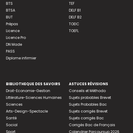
BTS
TEF
BTSA
DELF B1
BUT
DELF B2
Prépas
TOEIC
Licence
TOEFL
Licence Pro
DN Made
PASS
Diplome infirmier
BIBLIOTHEQUE DES SAVOIRS
ASTUCES RÉVISIONS
Droit-Economie-Gestion
Conseils et Méthodo
Littérature-Sciences Humaines
Sujets probables Brevet
Sciences
Sujets Probables Bac
Arts-Design-Spectacle
Sujets corrigés Brevet
Santé
Sujets corrigés Bac
Social
Corrigés Bac de Français
Sport
Calendrier Parcoursup 2026