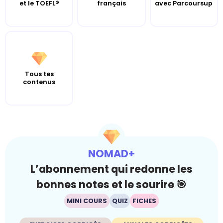
et le TOEFL®
français
avec Parcoursup
Tous tes
contenus
NOMAD+
L’abonnement qui redonne les
bonnes notes et le sourire 🎯
MINI COURS
QUIZ
FICHES