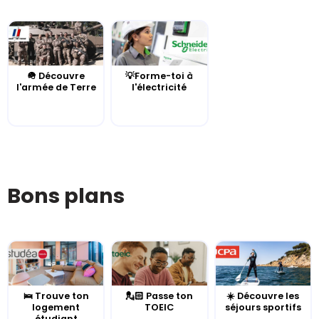
🪖 Découvre
💡Forme-toi à
l'armée de Terre
l'électricité
Bons plans
🛌 Trouve ton
💂🏻 Passe ton
☀️ Découvre les
logement
TOEIC
séjours sportifs
étudiant