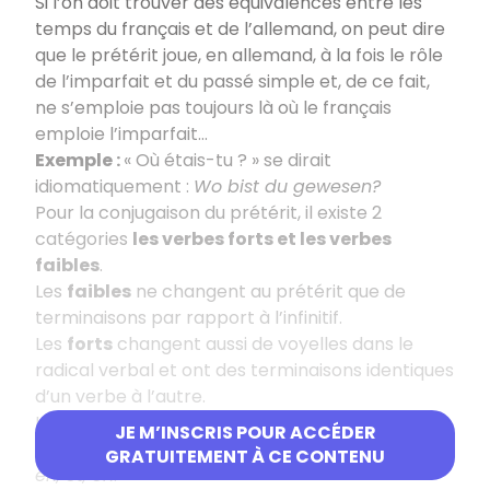
Si l’on doit trouver des équivalences entre les
temps du français et de l’allemand, on peut dire
que le prétérit joue, en allemand, à la fois le rôle
de l’imparfait et du passé simple et, de ce fait,
ne s’emploie pas toujours là où le français
emploie l’imparfait…
Exemple :
« Où étais-tu ? » se dirait
idiomatiquement :
Wo bist du gewesen?
Pour la conjugaison du prétérit, il existe 2
catégories
les verbes forts et les verbes
faibles
.
Les
faibles
ne changent au prétérit que de
terminaisons par rapport à l’infinitif.
Les
forts
changent aussi de voyelles dans le
radical verbal et ont des terminaisons identiques
d’un verbe à l’autre.
Le prétérit d’un
verbe faible
se forme en
JE M’INSCRIS POUR ACCÉDER
ajoutant au radical T + les terminaisons
e, est, e,
GRATUITEMENT À CE CONTENU
en, et, en
.