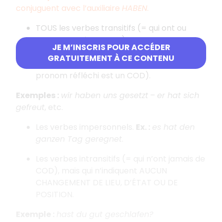
conjuguent avec l’auxiliaire
HABEN
.
TOUS les verbes transitifs (= qui ont ou
peuvent avoir un COD).
JE M’INSCRIS POUR ACCÉDER
GRATUITEMENT À CE CONTENU
Donc tous les verbes RÉFLÉCHIS (puisque le
pronom réfléchi est un COD).
Exemples :
wir haben uns gesetzt
–
er hat sich
gefreut
, etc.
Les verbes impersonnels.
Ex. :
es hat den
ganzen Tag geregnet
.
Les verbes intransitifs (= qui n’ont jamais de
COD), mais qui n’indiquent AUCUN
CHANGEMENT DE LIEU, D’ÉTAT OU DE
POSITION.
Exemple :
hast du gut geschlafen?