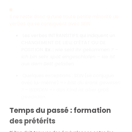
Il ne reste donc qu’une toute petite minorité de
verbes qui se conjuguent avec
SEIN
.
Les verbes INTRANSITIFS qui indiquent un
CHANGEMENT DE LIEU, D’ÉTAT OU DE
POSITION.
Ex. :
wie seid ihr gekommen ? –
ich bin sehr spät eingeschlafen – sie ist
aus dem Bett gefallen.
Quelques exceptions :
SEIN
(se conjugue
avec lui-même) =>
bist du krank gewesen
?
–
WERDEN
=>
das Kind ist aber groß
geworden.
Temps du passé : formation
des prétérits