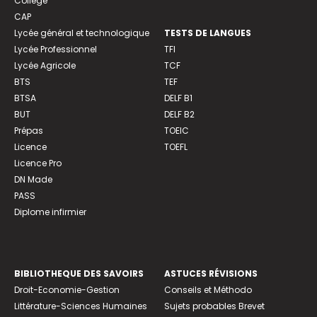
Collège
CAP
Lycée général et technologique
TESTS DE LANGUES
Lycée Professionnel
TFI
Lycée Agricole
TCF
BTS
TEF
BTSA
DELF B1
BUT
DELF B2
Prépas
TOEIC
Licence
TOEFL
Licence Pro
DN Made
PASS
Diplome infirmier
BIBLIOTHEQUE DES SAVOIRS
ASTUCES RÉVISIONS
Droit-Economie-Gestion
Conseils et Méthodo
Littérature-Sciences Humaines
Sujets probables Brevet