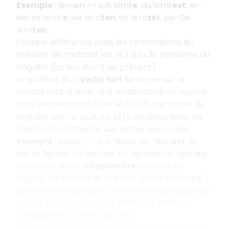
Exemple :
lernen => ich lernt
e
, du lernt
est
, er-
sie-es lernt
e
, wir lern
ten
, ihr lern
tet
, sie-Sie
lern
ten
.
L’unique différence avec les terminaisons du
présent de l’indicatif est le E à la 3
personne du
e
singulier (au lieu d’un T au présent).
Le prétérit d’un
verbe fort
se forme sur le
radical verbal, avec une modification de voyelle
sans terminaison à la 1
et à la 3
personne du
re
e
singulier soit : ø, st, ø, en, (e)t, en, donc avec les
mêmes terminaisons aux autres personnes.
Exemple :
finden => ich f
a
ndø, du f
a
nd
est
, er-
sie-es f
a
ndø, wir f
a
nd
en
, ihr f
a
nd
et
, Sie f
a
nd
en
.
Il convient donc d’
apprendre
, comme en
anglais, les formes de prétérit (et de participe 2
par la même occasion) par séries vocaliques ou
autres selon son type de mémoire, mais la
conjugaison ne varie que très
exceptionnellement, contrairement au français.