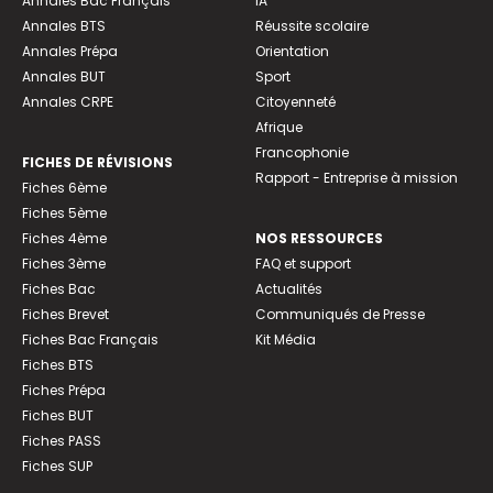
Annales Bac Français
IA
Annales BTS
Réussite scolaire
Annales Prépa
Orientation
Annales BUT
Sport
Annales CRPE
Citoyenneté
Afrique
Francophonie
FICHES DE RÉVISIONS
Rapport - Entreprise à mission
Fiches 6ème
Fiches 5ème
Fiches 4ème
NOS RESSOURCES
Fiches 3ème
FAQ et support
Fiches Bac
Actualités
Fiches Brevet
Communiqués de Presse
Fiches Bac Français
Kit Média
Fiches BTS
Fiches Prépa
Fiches BUT
Fiches PASS
Fiches SUP