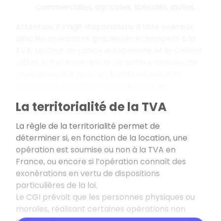
commerciales, agricoles, libérales, civiles...
Attention, il s’agit d’opérations à titre onéreux,
ainsi les opérations gracieuses échappent à la
TVA. La Cour de justice européenne et le Conseil
d’État ont précisé que le caractère onéreux de
l’opération doit avoir un lien direct entre le
service rendu et la contre valeur reçue.
La territorialité de la TVA
La règle de la territorialité permet de
déterminer si, en fonction de la location, une
opération est soumise ou non à la TVA en
France, ou encore si l’opération connaît des
exonérations en vertu de dispositions
particulières de la loi.
Le CGI prévoit que les personnes physiques ou
morales, réalisant certaines opérations non
soumises à la TVA, peuvent soumettre