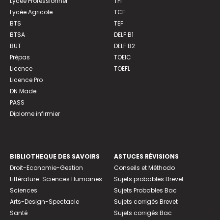
Lycée Professionnel
TFI
Lycée Agricole
TCF
BTS
TEF
BTSA
DELF B1
BUT
DELF B2
Prépas
TOEIC
Licence
TOEFL
Licence Pro
DN Made
PASS
Diplome infirmier
BIBLIOTHEQUE DES SAVOIRS
ASTUCES RÉVISIONS
Droit-Economie-Gestion
Conseils et Méthodo
Littérature-Sciences Humaines
Sujets probables Brevet
Sciences
Sujets Probables Bac
Arts-Design-Spectacle
Sujets corrigés Brevet
Santé
Sujets corrigés Bac