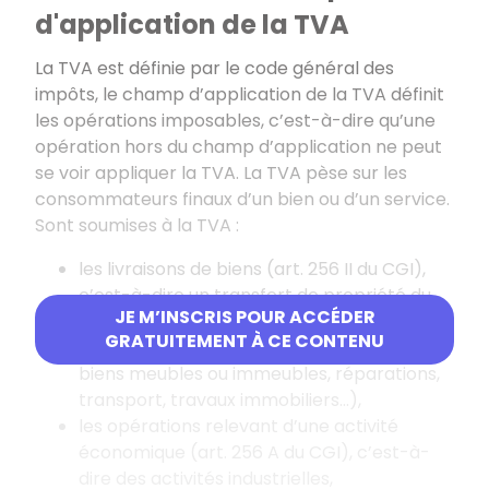
d'application de la TVA
La TVA est définie par le code général des
impôts, le champ d’application de la TVA définit
les opérations imposables, c’est-à-dire qu’une
opération hors du champ d’application ne peut
se voir appliquer la TVA. La TVA pèse sur les
consommateurs finaux d’un bien ou d’un service.
Sont soumises à la TVA :
les livraisons de biens (art. 256 II du CGI),
c’est-à-dire un transfert de propriété du
JE M’INSCRIS POUR ACCÉDER
bien meuble corporel,
GRATUITEMENT À CE CONTENU
les prestations de services (location de
biens meubles ou immeubles, réparations,
transport, travaux immobiliers...),
les opérations relevant d’une activité
économique (art. 256 A du CGI), c’est-à-
dire des activités industrielles,