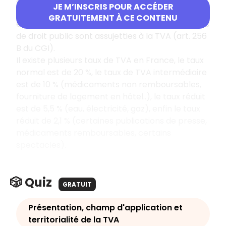
JE M’INSCRIS POUR ACCÉDER
volontairement à la TVA ces opérations en
GRATUITEMENT À CE CONTENU
exerçant l’option prévue. Les personnes morales
de droit public sont assujetties à la TVA (art. 256
B du CGI).
Il existe plusieurs taux de TVA en France, le taux
normal est de 20 %, le taux de TVA intermédiaire
est de 10 % (médicaments non remboursables,
fourniture de logement en hôtel..), le taux réduit
est de 5,5 % (eau, électricité, gaz), enfin le taux
réduit de 2,1 % (certaines publications de presse,
médicaments remboursables, certains
spectacles).
🎲 Quiz
GRATUIT
Présentation, champ d'application et
territorialité de la TVA