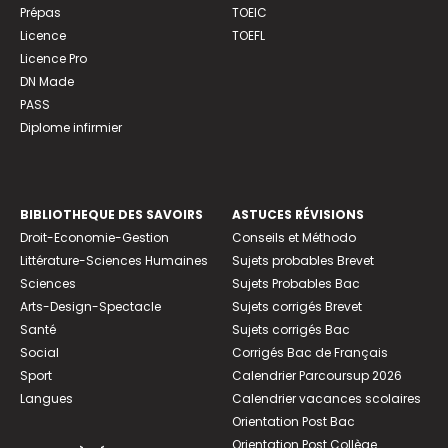
Prépas
TOEIC
Licence
TOEFL
Licence Pro
DN Made
PASS
Diplome infirmier
BIBLIOTHEQUE DES SAVOIRS
ASTUCES RÉVISIONS
Droit-Economie-Gestion
Conseils et Méthodo
Littérature-Sciences Humaines
Sujets probables Brevet
Sciences
Sujets Probables Bac
Arts-Design-Spectacle
Sujets corrigés Brevet
Santé
Sujets corrigés Bac
Social
Corrigés Bac de Français
Sport
Calendrier Parcoursup 2026
Langues
Calendrier vacances scolaires
Orientation Post Bac
Orientation Post Collège