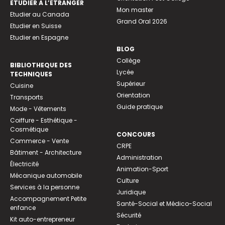
ETUDIER À L’ÉTRANGER
Mon master
Etudier au Canada
Grand Oral 2026
Etudier en Suisse
Etudier en Espagne
BLOG
Collège
BIBLIOTHEQUE DES
Lycée
TECHNIQUES
Supérieur
Cuisine
Orientation
Transports
Guide pratique
Mode - Vêtements
Coiffure - Esthétique -
Cosmétique
CONCOURS
Commerce - Vente
CRPE
Bâtiment - Architecture
Administration
Électricité
Animation-Sport
Mécanique automobile
Culture
Services à la personne
Juridique
Accompagnement Petite
Santé-Social et Médico-Social
enfance
Sécurité
Kit auto-entrepreneur