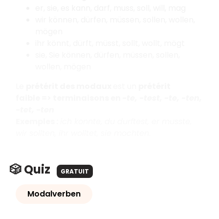
er, sie, es kann, darf, muss, soll, will, mag
wir können, dürfen, müssen, sollen, wollen,
mögen
ihr könnt, dürft, müsst, sollt, wollt, mögt
sie, Sie können, dürfen, müssen, sollen,
wollen, mögen
Le
prétérit des modaux
est un
prétérit
faible
=>
terminaisons en
-te, -test, -te, -ten,
-tet, -ten
Exemples :
ich konnte, du durftest, er musste,
wir sollten, ihr wolltet, sie mochten
.
🎲 Quiz
GRATUIT
Modalverben