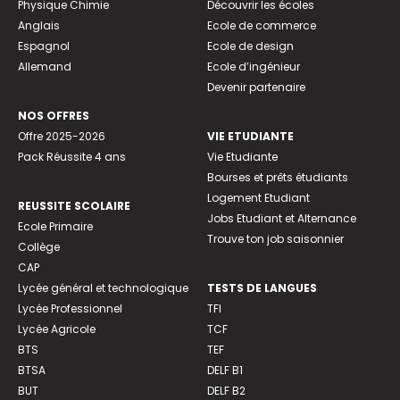
Physique Chimie
Découvrir les écoles
Anglais
Ecole de commerce
Espagnol
Ecole de design
Allemand
Ecole d’ingénieur
Devenir partenaire
NOS OFFRES
Offre 2025-2026
VIE ETUDIANTE
Pack Réussite 4 ans
Vie Etudiante
Bourses et prêts étudiants
Logement Etudiant
REUSSITE SCOLAIRE
Jobs Etudiant et Alternance
Ecole Primaire
Trouve ton job saisonnier
Collège
CAP
Lycée général et technologique
TESTS DE LANGUES
Lycée Professionnel
TFI
Lycée Agricole
TCF
BTS
TEF
BTSA
DELF B1
BUT
DELF B2