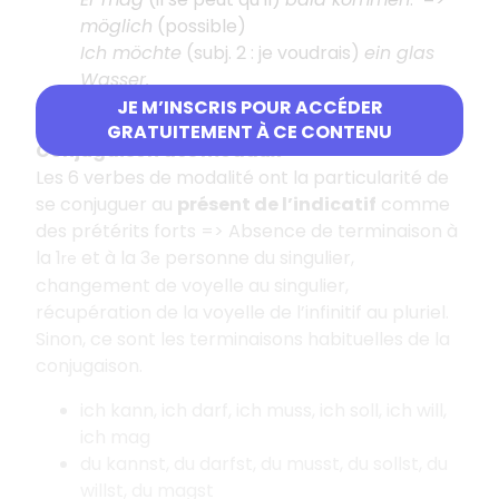
möglich
(possible)
Ich möchte
(subj. 2 : je voudrais)
ein glas
Wasser.
Was möchten Sie?
JE M’INSCRIS POUR ACCÉDER
GRATUITEMENT À CE CONTENU
Conjugaison des modaux
Les 6 verbes de modalité ont la particularité de
se conjuguer au
présent de l’indicatif
comme
des prétérits forts =>
Absence de terminaison à
la 1
et à la 3
personne du singulier,
re
e
changement de voyelle au singulier,
récupération de la voyelle de l’infinitif au pluriel.
Sinon, ce sont les terminaisons habituelles de la
conjugaison.
ich kann, ich darf, ich muss, ich soll, ich will,
ich mag
du kannst, du darfst, du musst, du sollst, du
willst, du magst