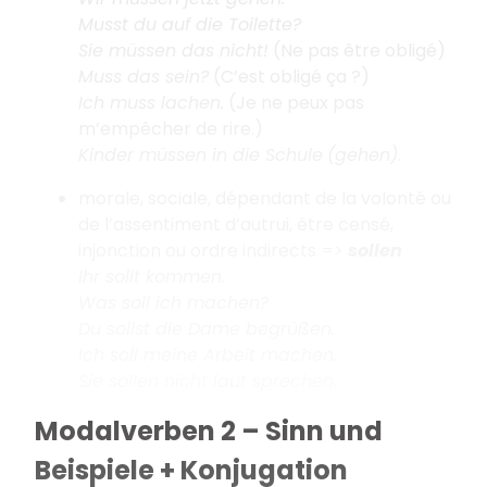
Musst du auf die Toilette?
Sie müssen das nicht!
(Ne pas être obligé)
Muss das sein?
(C’est obligé ça ?)
Ich muss lachen.
(Je ne peux pas
m’empêcher de rire.)
Kinder müssen in die Schule
(gehen)
.
morale, sociale, dépendant de la volonté ou
de l’assentiment d’autrui, être censé,
injonction ou ordre indirects =>
sollen
Ihr sollt kommen.
Was soll ich machen?
Du sollst die Dame begrüßen.
Ich soll meine Arbeit machen.
Sie sollen nicht laut sprechen.
Modalverben 2 – Sinn und
Beispiele + Konjugation