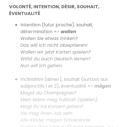
VOLONTÉ, INTENTION, DÉSIR, SOUHAIT,
ÉVENTUALITÉ
Intention (futur proche), souhait,
détermination =>
wollen
Wollen Sie etwas trinken?
Das will ich nicht akzeptieren!
Wollen wir jetzt Karten spielen?
Willst du auch Deutsch lernen?
Nun will ich gehen.
Inclination (aimer), souhait (surtout aux
subjonctifs 1 et 2), éventualité =>
mögen
Magst du Champagner?
Mein Mann mag Fußball (spielen).
Mögt ihr ins Konzert gehen?
Sie mag ihren Job sehr.
Alle Kinder mögen Schokolade.
Er mag
(il se peut qu’il)
bald kommen
. =>