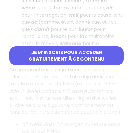
constitue la subordonnée (exemples :
wenn
pour le temps ou la condition,
ob
pour l'interrogation,
weil
pour la cause, ainsi
que
da
(comme, étant donné que, du fait
que),
damit
pour le but,
bevor
pour
l'antériorité,
i
ndem
pour la simultanéité
et/ou le moyen,
während
pour la
simultanéité teintée d'opposition,
obwohl
JE M’INSCRIS POUR ACCÉDER
pour la concession, etc.).
GRATUITEMENT À CE CONTENU
Ce qui caractérise la
syntaxe
de la phrase
allemande - que l'on constate déjà dans une
simple expression à l'infinitif (exemples :
schön
sein, in Berlin wohnen, mit dem Auto fahren,
etc.) - est la structure dite « régressive », c'est-
à-dire de droite à gauche, contrairement au
sens de l'écriture qui se fait de gauche à droite !
Ich weiß, dass ich morgen zu Hause noch
viel zu tun habe.