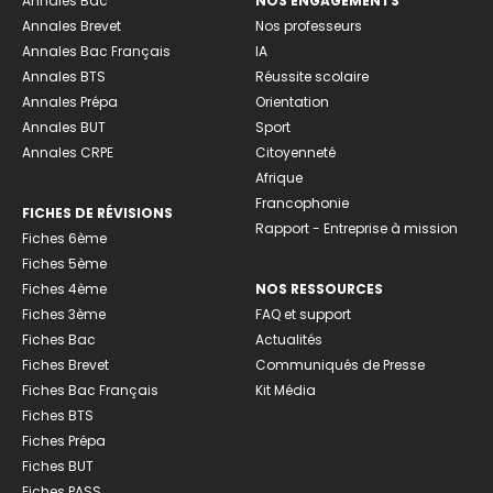
Annales Bac
NOS ENGAGEMENTS
Annales Brevet
Nos professeurs
Annales Bac Français
IA
Annales BTS
Réussite scolaire
Annales Prépa
Orientation
Annales BUT
Sport
Annales CRPE
Citoyenneté
Afrique
Francophonie
FICHES DE RÉVISIONS
Rapport - Entreprise à mission
Fiches 6ème
Fiches 5ème
Fiches 4ème
NOS RESSOURCES
Fiches 3ème
FAQ et support
Fiches Bac
Actualités
Fiches Brevet
Communiqués de Presse
Fiches Bac Français
Kit Média
Fiches BTS
Fiches Prépa
Fiches BUT
Fiches PASS