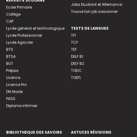
REUSSITE SCOLAIRE
Jobs Etudiant et Alternance
Ecole Primaire
Trouve ton job saisonnier
Collège
CAP
Lycée général et technologique
TESTS DE LANGUES
Lycée Professionnel
TFI
Lycée Agricole
TCF
BTS
TEF
BTSA
DELF B1
BUT
DELF B2
Prépas
TOEIC
Licence
TOEFL
Licence Pro
DN Made
PASS
Diplome infirmier
BIBLIOTHEQUE DES SAVOIRS
ASTUCES RÉVISIONS