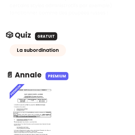
certains styles administratifs par exemple)
fonctionner comme des poupées russes !
🎲 Quiz
GRATUIT
La subordination
📄 Annale
PREMIUM
PREMIUM