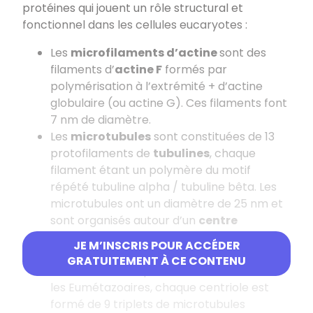
protéines qui jouent un rôle structural et
fonctionnel dans les cellules eucaryotes :
Les
microfilaments d’actine
sont des
filaments d’
actine F
formés par
polymérisation à l’extrémité + d’actine
globulaire (ou actine G). Ces filaments font
7 nm de diamètre.
Les
microtubules
sont constituées de 13
protofilaments de
tubulines
, chaque
filament étant un polymère du motif
répété tubuline alpha / tubuline bêta. Les
microtubules ont un diamètre de 25 nm et
sont organisés autour d’un
centre
organisateur de microtubules ou MTOC
.
JE M’INSCRIS POUR ACCÉDER
Ce centre organisateur contient
GRATUITEMENT À CE CONTENU
notamment une paire de centrioles chez
les Eumétazoaires, chaque centriole est
formé de 9 triplets de microtubules