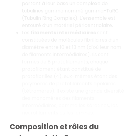
portant à leur base un complexe de
tubulines gamma nommé gamma-TuRC
(Tubulin Ring Complex). L’ensemble est
entouré d’un matériel péricentriolaire.
Les
filaments intermédiaires
sont
constituées de molécules fibrillaires d’un
diamètre entre 10 et 13 nm (d’où leur nom
de filaments intermédiaires). Ils sont
formés de 8 protofilaments, chaque
protofilament étant constitué de
protofibrilles (4), eux-mêmes étant des
polymères de protofilaments apolaires
(tétramères). Il existe une grande diversité
des monomères des filaments
intermédiaires, comme les kératines, les
neurofilaments ou les lamines.
Composition et rôles du