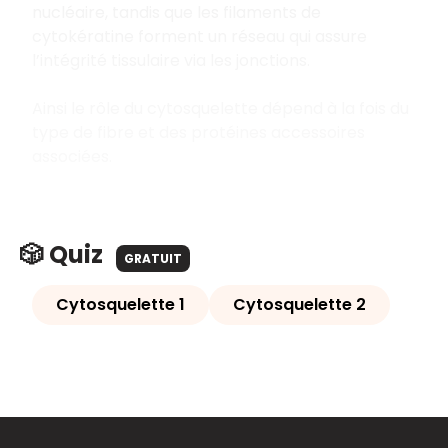
nucléaire, tandis que les filaments de
cytokératine forment un réseau qui assure
l’intégrité tissulaire via les jonctions.
Ainsi le rôle du cytosquelette dépend à la fois du
type de fibre et des protéines accessoires
associées.
🎲 Quiz
GRATUIT
Cytosquelette 1
Cytosquelette 2