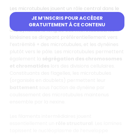
Les microtubules jouent un rôle central dans le
guidage des organites et des vésicules
. Les
JE M’INSCRIS POUR ACCÉDER
organites sont déplacés grâce à des kinésines et
GRATUITEMENT À CE CONTENU
des dynéines le long de ces microtubules, les
kinésines se dirigeant préférentiellement vers
l’extrémité + des microtubules, et les dynéines
plutôt vers le pôle. Les microtubules permettent
également la
ségrégation des chromosomes
et chromatides
lors des divisions cellulaires.
Constituants des flagelles, les microtubules
(organisés en doublets) permettent leur
battement
sous l’action de dynéine par
coulissement des microtubules maintenus
ensemble par la nexine.
Les filaments intermédiaires jouent
essentiellement un
rôle structural
. Les lamines
tapissent le nucléoplasme de l’enveloppe