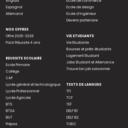
Anglais
Ecole de commerce
Espagnol
Ecole de design
Allemand
Ecole d’ingénieur
Devenir partenaire
NOS OFFRES
Offre 2025-2026
VIE ETUDIANTE
Pack Réussite 4 ans
Vie Etudiante
Bourses et prêts étudiants
Logement Etudiant
REUSSITE SCOLAIRE
Jobs Etudiant et Alternance
Ecole Primaire
Trouve ton job saisonnier
Collège
CAP
Lycée général et technologique
TESTS DE LANGUES
Lycée Professionnel
TFI
Lycée Agricole
TCF
BTS
TEF
BTSA
DELF B1
BUT
DELF B2
Prépas
TOEIC