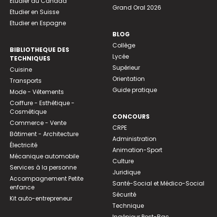
Etudier au Canada
Grand Oral 2026
Etudier en Suisse
Etudier en Espagne
BLOG
Collège
BIBLIOTHEQUE DES
Lycée
TECHNIQUES
Supérieur
Cuisine
Orientation
Transports
Guide pratique
Mode - Vêtements
Coiffure - Esthétique -
Cosmétique
CONCOURS
Commerce - Vente
CRPE
Bâtiment - Architecture
Administration
Électricité
Animation-Sport
Mécanique automobile
Culture
Services à la personne
Juridique
Accompagnement Petite
Santé-Social et Médico-Social
enfance
Sécurité
Kit auto-entrepreneur
Technique
Ingénieur Post-Bac