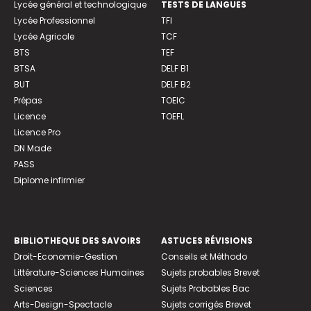
Lycée général et technologique
TESTS DE LANGUES
Lycée Professionnel
TFI
Lycée Agricole
TCF
BTS
TEF
BTSA
DELF B1
BUT
DELF B2
Prépas
TOEIC
Licence
TOEFL
Licence Pro
DN Made
PASS
Diplome infirmier
BIBLIOTHEQUE DES SAVOIRS
ASTUCES RÉVISIONS
Droit-Economie-Gestion
Conseils et Méthodo
Littérature-Sciences Humaines
Sujets probables Brevet
Sciences
Sujets Probables Bac
Arts-Design-Spectacle
Sujets corrigés Brevet