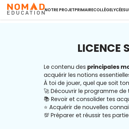
NOTRE PROJET
PRIMAIRE
COLLÈGE
LYCÉE
SU
LICENCE 
Le contenu des
principales ma
acquérir les notions essentielle
À toi de jouer, quel que soit ton
🚀 Découvrir le programme de 
📚 Revoir et consolider tes acq
⭐️ Acquérir de nouvelles conna
💯 Préparer et réussir tes part