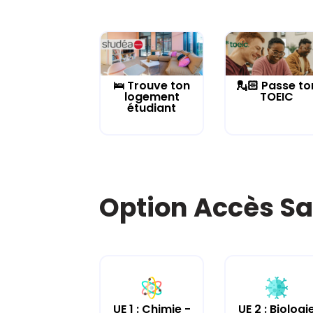
🛌 Trouve ton
💂🏻 Passe to
logement
TOEIC
étudiant
Option Accès Sa
UE 2 : Biologi
UE 1 : Chimie -