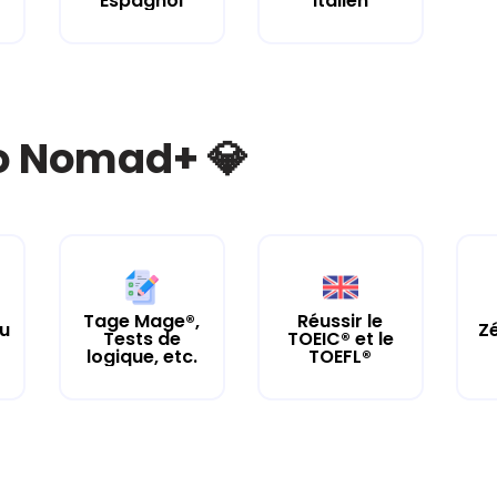
Espagnol
Italien
bo Nomad+ 💎
Tage Mage®,
Réussir le
tu
Zé
Tests de
TOEIC® et le
logique, etc.
TOEFL®