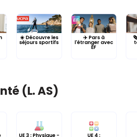
n
☀️ Découvre les
✈️ Pars à

séjours sportifs
l'étranger avec
t
EF
nté (L. AS)
e
UE 3 : Physique -
UE 4 :