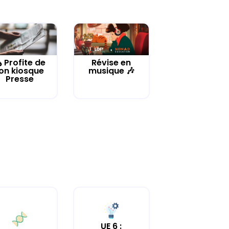
️ Profite de
Révise en
on kiosque
musique 🎶
Presse
UE 6 :