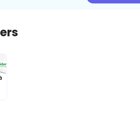
iers
à