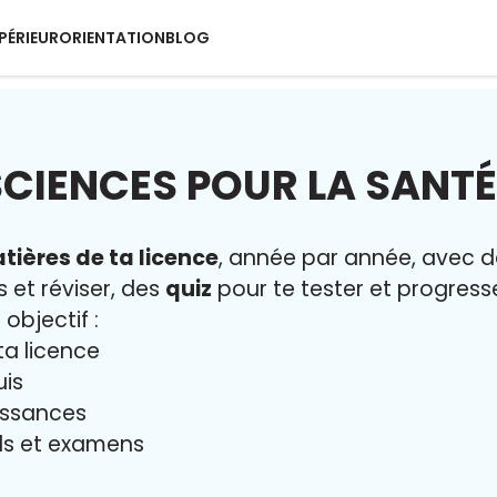
PÉRIEUR
ORIENTATION
BLOG
SCIENCES POUR LA SANTÉ
tières de ta licence
, année par année, avec 
s et réviser, des
quiz
pour te tester et progresse
 objectif :
ta licence
uis
issances
iels et examens