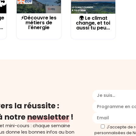
ge
⚡Découvre les
🌍 Le climat
métiers de
change, et toi
..
l'énergie
aussi tu peu...
Je suis...
ers la réussite :
Programme en c
à notre
newsletter
!
 et mini-cours : chaque semaine
J'accepte de 
ous donne les bonnes infos au bon
personnalisées de N