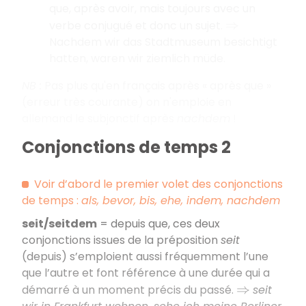
que, après avoir, mais toujours avec un
verbe conjugué et donc un sujet.
⇒
Nachdem wir das Stadtmuseum besichtigt
hatten, waren wir ziemlich müde.
NB :
Pas plus qu'en français après « après que »
(erreur très courante) on n'emploie en
allemand le subjonctif après
nachdem
!
Conjonctions de temps 2
Voir d’abord le premier volet des conjonctions
de temps :
als, bevor, bis, ehe, indem, nachdem
seit/seitdem
= depuis que, ces deux
conjonctions issues de la préposition
seit
(depuis) s’emploient aussi fréquemment l’une
que l’autre et font référence à une durée qui a
démarré à un moment précis du passé.
seit
⇒