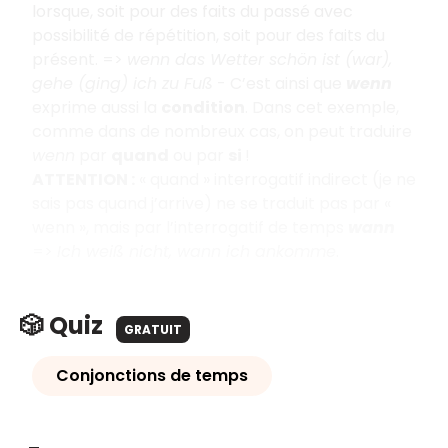
lorsque, soit pour des faits du passé avec
possibilité de répétition, soit pour des faits du
présent. =>
wenn das Wetter schön ist (war),
gehe (ging) ich zu Fuß
- C’est ainsi que
wenn
exprime aussi la
condition
. Dans cet exemple,
comme dans de nombreux cas, on peut traduire
wenn
par
quand
ou par
si
!
ATTENTION :
« quand » interrogatif indirect (je ne
sais pas quand j’arrive) ne se traduit pas par «
wenn », mais par l’interrogatif de temps
wann
=>
Ich weiß nicht, wann ich ankomme
.
🎲 Quiz
GRATUIT
Conjonctions de temps