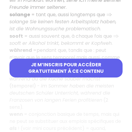
wir in Frankfurt wohnen, sehe ich meine Berliner
Freunde immer seltener
.
solange
= tant que, aussi longtemps que
⇒
solange Sie keinen festen Arbeitsplatz haben,
ist die Wohnungssuche problematisch
.
sooft
= aussi souvent que, à chaque fois que
⇒
sooft er Alkohol trinkt, bekommt er Kopfweh
.
während
=pendant que, tandis que : peut
n’avoir que le sens temporel mais aussi, comme
en français, le sens d’une opposition/concession
JE M’INSCRIS POUR ACCÉDER
GRATUITEMENT À CE CONTENU
(en même temps)
ich gehe einkaufen,
⇒
während du die Küche sauber machst
(temporel) -
im Sommer haben die meisten
deutschen Schüler Unterricht, während die
Franzosen von langen Ferien profitieren
(2
sens).
wenn
= conjonction basique de temps, mais qui
ne peut se substituer aux emplois spécifiques de
als
! (voir mini cours précédent) = quand,