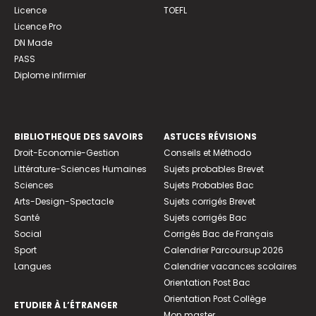
Licence
TOEFL
Licence Pro
DN Made
PASS
Diplome infirmier
BIBLIOTHEQUE DES SAVOIRS
ASTUCES RÉVISIONS
Droit-Economie-Gestion
Conseils et Méthodo
Littérature-Sciences Humaines
Sujets probables Brevet
Sciences
Sujets Probables Bac
Arts-Design-Spectacle
Sujets corrigés Brevet
Santé
Sujets corrigés Bac
Social
Corrigés Bac de Français
Sport
Calendrier Parcoursup 2026
Langues
Calendrier vacances scolaires
Orientation Post Bac
Orientation Post Collège
ETUDIER À L’ÉTRANGER
Mon master