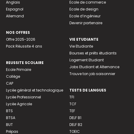
Anglais
Ecole de commerce
Espagnol
Ecole de design
Allemand
Ecole d’ingénieur
Devenir partenaire
NOS OFFRES
Offre 2025-2026
VIE ETUDIANTE
Pack Réussite 4 ans
Vie Etudiante
Bourses et prêts étudiants
Logement Etudiant
REUSSITE SCOLAIRE
Jobs Etudiant et Alternance
Ecole Primaire
Trouve ton job saisonnier
Collège
CAP
Lycée général et technologique
TESTS DE LANGUES
Lycée Professionnel
TFI
Lycée Agricole
TCF
BTS
TEF
BTSA
DELF B1
BUT
DELF B2
Prépas
TOEIC