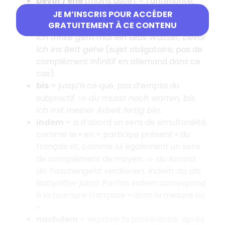
bevor / ehe
(moins usité) = l’antériorité,
avant que (mais souvent en français avant
JE M’INSCRIS POUR ACCÉDER
de + infinitif), pas d’emploi du subjonctif !
GRATUITEMENT À CE CONTENU
⇒
Ich trinke gern mal ein Glas Wasser, bevor
ich ins Bett gehe
(sujet obligatoire, pas de
complément infinitif en allemand dans ce
cas).
bis
= jusqu’à ce que, pas d’emploi du
subjonctif
du musst noch warten, bis
⇒
ich mit meiner Arbeit fertig bin
.
indem
= a d’abord un sens de simultanéité,
comme le « en + participe présent » du
français et, comme lui également un sens
de complément de moyen
du kannst
⇒
dir Taschengeld verdienen, indem du als
Babysitter jobst
. Parfois
indem
correspond
à la tournure française « dans la mesure où
».
nachdem
= exprime la postériorité, après