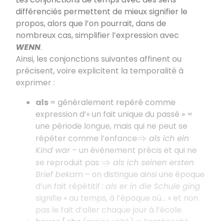
différenciés permettent de mieux signifier le
propos, alors que l’on pourrait, dans de
nombreux cas, simplifier l’expression avec
WENN
.
Ainsi, les conjonctions suivantes affinent ou
précisent, voire explicitent la temporalité à
exprimer :
als
= généralement repéré comme
expression d’« un fait unique du passé » =
une période longue, mais qui ne peut se
répéter comme l’enfance
als ich ein
⇒
Kind war
– un événement précis et qui ne
se reproduit pas
als ich seinen ersten
⇒
Brief bekam
– on distingue ainsi une époque
d’un fait répétitif :
als er in die Schule ging
signifie « au temps, à l’époque où... » et non
pas le fait d’aller chaque jour à l’école.