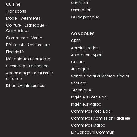
Supérieur
Cuisine
Orientation
Transports
Guide pratique
Mode - Vêtements
Coiffure - Esthétique -
Cosmétique
CONCOURS
Commerce - Vente
CRPE
Bâtiment - Architecture
Administration
Électricité
Animation-Sport
Mécanique automobile
Culture
Services à la personne
Juridique
Accompagnement Petite
Santé-Social et Médico-Social
enfance
Sécurité
Kit auto-entrepreneur
Technique
Ingénieur Post-Bac
Ingénieur Maroc
Commerce Post-Bac
Commerce Admission Parallèle
Commerce Maroc
IEP Concours Commun