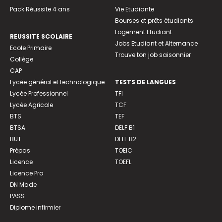
Pack Réussite 4 ans
Vie Etudiante
Bourses et prêts étudiants
Logement Etudiant
REUSSITE SCOLAIRE
Jobs Etudiant et Alternance
Ecole Primaire
Trouve ton job saisonnier
Collège
CAP
Lycée général et technologique
TESTS DE LANGUES
Lycée Professionnel
TFI
Lycée Agricole
TCF
BTS
TEF
BTSA
DELF B1
BUT
DELF B2
Prépas
TOEIC
Licence
TOEFL
Licence Pro
DN Made
PASS
Diplome infirmier