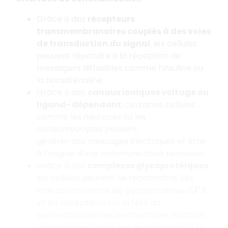
Grâce à des
récepteurs
transmembranaires couplés à des voies
de transduction du signal
, les cellules
peuvent répondre à la réception de
messagers diffusibles comme l’insuline ou
la noradrénaline.
Grâce à des
canaux ioniques voltage ou
ligand- dépendant
, certaines cellules
comme les neurones ou les
cardiomyocytes peuvent
générer des messages électriques et être
à l’origine d’une communication nerveuse.
Grâce à des
complexes glycoprotéiques
,
les cellules peuvent se reconnaître. Les
interactions entre les glycoprotéines
Z
P
3
et les récepteurs sur la tête du
spermatozoïde déclenchent une réaction
acrosomique tandis que le glycocalyx à la