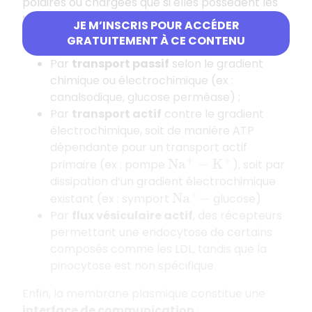
polaires ou chargées que si elles possèdent les
transporteurs adéquats. Les échangeurs se font
JE M’INSCRIS POUR ACCÉDER
soit :
GRATUITEMENT À CE CONTENU
Par
transport passif
selon le gradient
chimique ou électrochimique (ex :
canalsodique, glucose perméase) ;
Par
transport actif
contre le gradient
électrochimique, soit de manière ATP
dépendante pour un transport actif
primaire (ex : pompe
), soit par
N
a
+
−
K
+
dissipation d’un gradient électrochimique
existant (ex : symport
glucose)
N
a
+
−
Par
flux vésiculaire actif
, des récepteurs
permettant une endocytose de certains
composés comme les LDL, tandis que la
pinocytose est non spécifique.
Enfin, la membrane plasmique constitue une
interface de communication
: