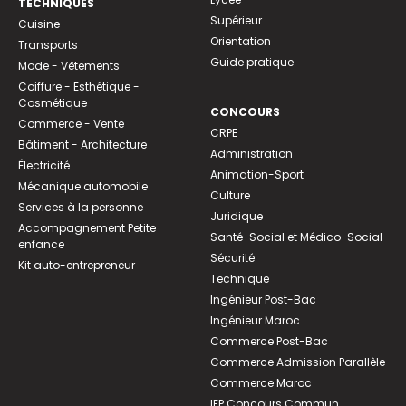
TECHNIQUES
Supérieur
Cuisine
Orientation
Transports
Guide pratique
Mode - Vêtements
Coiffure - Esthétique -
Cosmétique
CONCOURS
Commerce - Vente
CRPE
Bâtiment - Architecture
Administration
Électricité
Animation-Sport
Mécanique automobile
Culture
Services à la personne
Juridique
Accompagnement Petite
Santé-Social et Médico-Social
enfance
Sécurité
Kit auto-entrepreneur
Technique
Ingénieur Post-Bac
Ingénieur Maroc
Commerce Post-Bac
Commerce Admission Parallèle
Commerce Maroc
IEP Concours Commun