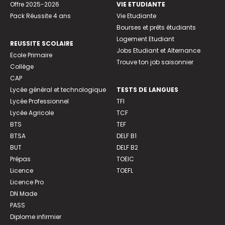
Offre 2025-2026
VIE ETUDIANTE
Pack Réussite 4 ans
Vie Etudiante
Bourses et prêts étudiants
Logement Etudiant
REUSSITE SCOLAIRE
Jobs Etudiant et Alternance
Ecole Primaire
Trouve ton job saisonnier
Collège
CAP
Lycée général et technologique
TESTS DE LANGUES
Lycée Professionnel
TFI
Lycée Agricole
TCF
BTS
TEF
BTSA
DELF B1
BUT
DELF B2
Prépas
TOEIC
Licence
TOEFL
Licence Pro
DN Made
PASS
Diplome infirmier