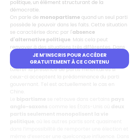
politique, un élément structurant de la
démocratie.
On parle de
monopartisme
quand un seul parti
possède le pouvoir dans les faits. Cette situation
se caractérise donc par l'
absence
d'alternative politique
. Mais cela peut
renvoyer à des situations très différentes. Dans
les États à parti unique, la loi n'autorise qu'un seul
JE M’INSCRIS POUR ACCÉDER
parti, celui du gouvernement. Elle peut parfois
GRATUITEMENT À CE CONTENU
tolérer la présence de partis minoritaires si
ceux-ci acceptent la prédominance du parti
gouvernant. Tel est actuellement le cas en
Chine.
Le
bipartisme
se retrouve dans certains
pays
anglo-saxons
comme les États-Unis où
deux
partis seulement monopolisent la vie
politique
, où les autres partis sont quasiment
dans l’impossibilité de remporter une élection et
même d’exercer une quelconque influence. Dans